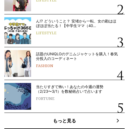
LIFESTYLE
ん!? どういうこと？ 安堵から一転、女の勘はほ
ぼほぼ当たる！【中学生ママ（40…
LIFESTYLE
話題のUNIQLOのデニムジャケットを購入！春気
分投入のコーディネート
FASHION
当たりすぎて怖い！あなたの今週の運勢
（2/23〜3/1）を数秘術占いで占います
FORTUNE
もっと見る