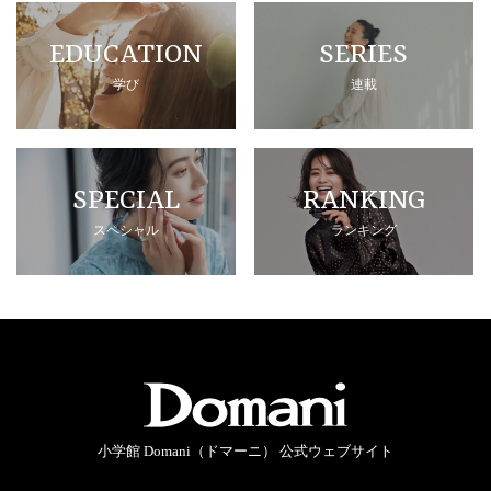
EDUCATION
SERIES
学び
連載
SPECIAL
RANKING
スペシャル
ランキング
小学館 Domani（ドマーニ） 公式ウェブサイト