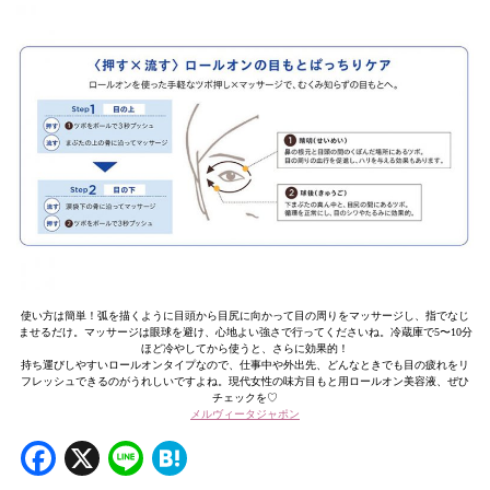
使い方は簡単！弧を描くように目頭から目尻に向かって目の周りをマッサージし、指でなじ
ませるだけ。マッサージは眼球を避け、心地よい強さで行ってくださいね。冷蔵庫で5〜10分
ほど冷やしてから使うと、さらに効果的！
持ち運びしやすいロールオンタイプなので、仕事中や外出先、どんなときでも目の疲れをリ
フレッシュできるのがうれしいですよね。現代女性の味方目もと用ロールオン美容液、ぜひ
チェックを♡
メルヴィータジャポン
Facebook
X
Line
Hatena