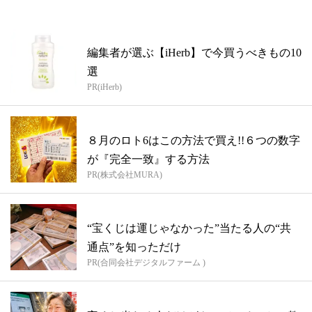
編集者が選ぶ【iHerb】で今買うべきもの10
選
PR(iHerb)
８月のロト6はこの方法で買え!!６つの数字
が『完全一致』する方法
PR(株式会社MURA)
“宝くじは運じゃなかった”当たる人の“共
通点”を知っただけ
PR(合同会社デジタルファーム )