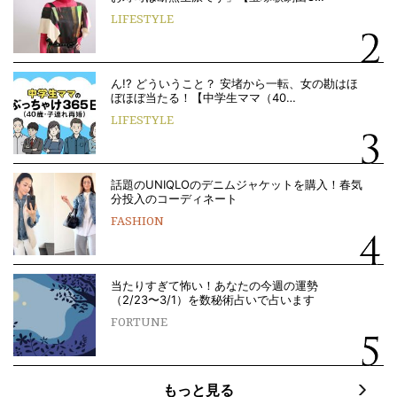
LIFESTYLE
ん!? どういうこと？ 安堵から一転、女の勘はほ
ぼほぼ当たる！【中学生ママ（40…
LIFESTYLE
話題のUNIQLOのデニムジャケットを購入！春気
分投入のコーディネート
FASHION
当たりすぎて怖い！あなたの今週の運勢
（2/23〜3/1）を数秘術占いで占います
FORTUNE
もっと見る