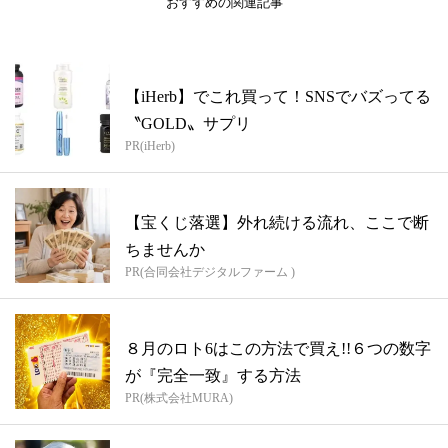
おすすめの関連記事
【iHerb】でこれ買って！SNSでバズってる
〝GOLD〟サプリ
PR(iHerb)
【宝くじ落選】外れ続ける流れ、ここで断
ちませんか
PR(合同会社デジタルファーム )
８月のロト6はこの方法で買え!!６つの数字
が『完全一致』する方法
PR(株式会社MURA)