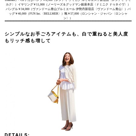
カク〉）イヤリング￥11,000（ノーリーズ＆グッドマン銀座本店〈ドミニク ドゥネイヴ〉）
バングル￥34,000（ヴァンドーム青山プルミエール 伊勢丹新宿店〈ヴァンドーム青山〉）バ
ッグ￥40,000（FUN Inc.〈BELLMER〉）靴￥57,000（ロンシャン・ジャパン〈ロンシャ
ン〉）
シンプルなお手ごろアイテムも、白で重ねると美人度
もリッチ感も増して
DETAILS: