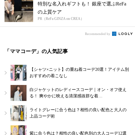
特別な名入れギフトも！ 銀座で選ぶReFa
の上質ケア
PR（ReFa GINZA on CREA）
Recommended by
「ママコーデ」の人気記事
【シャツ×ニット】の重ね着コーデ20選！アイテム別
おすすめの着こなし
白ジャケットのレディースコーデ｜オン・オフ使え
る！ 爽やかに映える清潔感抜群な着…
ライトグレーに合う色は？相性の良い配色と大人の
上品コーデ術
紫に合う色は？相性の良い配色別の大人コーデ12選