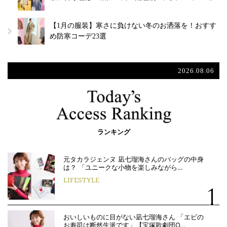
【1月の服装】寒さに負けない冬のお洒落を！おすす
め防寒コーデ23選
2026.08.06
ランキング
元タカラジェンヌ 凪七瑠海さんのバッグの中身
は？ 「ユニークな小物を楽しみながら…
LIFESTYLE
おいしいものに目がない凪七瑠海さん 「エビの
お寿司は断然生派です」【宝塚歌劇団O…