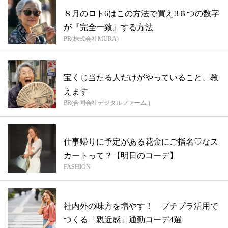
８月のロト6はこの方法で買え!!６つの数字
が『完全一致』する方法
PR(株式会社MURA)
宝くじ当たる人だけがやっていること、教
えます
PR(合同会社デジタルファーム )
仕事帰りに予定がある花金にご指名♡なス
カートって？【明日のコーデ】
FASHION
社内外の味方を増やす！ プチプラ活用で
つくる「親近感」通勤コーデ4選