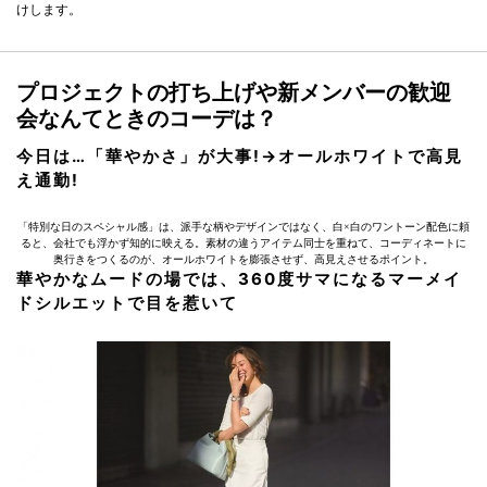
けします。
プロジェクトの打ち上げや新メンバーの歓迎
会なんてときのコーデは？
今日は…「華やかさ」が大事!→オールホワイトで高見
え通勤!
「特別な日のスペシャル感」は、派手な柄やデザインではなく、白×白のワントーン配色に頼
ると、会社でも浮かず知的に映える。素材の違うアイテム同士を重ねて、コーディネートに
奥行きをつくるのが、オールホワイトを膨張させず、高見えさせるポイント。
華やかなムードの場では、360度サマになるマーメイ
ドシルエットで目を惹いて