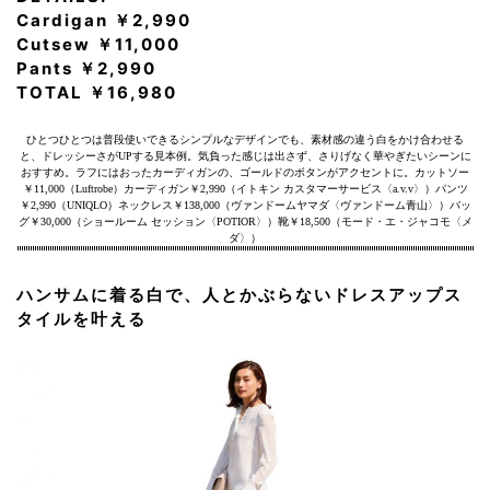
Cardigan ￥2,990
Cutsew ￥11,000
Pants ￥2,990
TOTAL ￥16,980
ひとつひとつは普段使いできるシンプルなデザインでも、素材感の違う白をかけ合わせる
と、ドレッシーさがUPする見本例。気負った感じは出さず、さりげなく華やぎたいシーンに
おすすめ。ラフにはおったカーディガンの、ゴールドのボタンがアクセントに。カットソー
￥11,000（Luftrobe）カーディガン￥2,990（イトキン カスタマーサービス〈a.v.v〉）パンツ
￥2,990（UNIQLO）ネックレス￥138,000（ヴァンドームヤマダ〈ヴァンドーム青山〉）バッ
グ￥30,000（ショールーム セッション〈POTIOR〉）靴￥18,500（モード・エ・ジャコモ〈メ
ダ〉）
ハンサムに着る白で、人とかぶらないドレスアップス
タイルを叶える