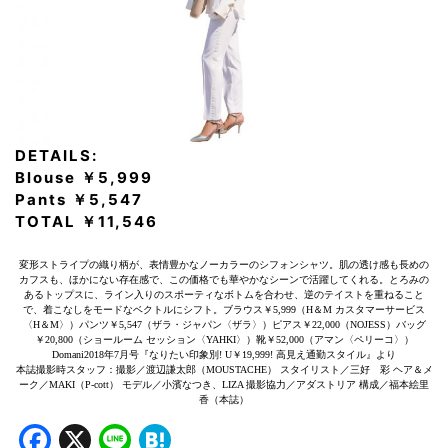
DETAILS:
Blouse ￥5,999
Pants ￥5,547
TOTAL ￥11,546
変形ストライプの織り柄が、表情豊かなノーカラーのシフォンシャツ。肌の透け感も長めの
カフスも、ほかにない存在感で、この価格でも華やかなシーンで活躍してくれる。とろみの
あるトップスに、ライン入りのスポーティなボトムを合わせ、逆のテイストを重ねること
で、着こなしをモードなベクトルにシフト。ブラウス￥5,999（H＆M カスタマーサービス
〈H＆M〉）パンツ￥5,547（ザラ・ジャパン〈ザラ〉）ピアス￥22,000（NOJESS）バッグ
￥20,800（ショールーム セッション〈YAHKI〉）靴￥52,000（アマン〈ペリーコ〉）
Domani2018年7月号『なりたい印象別! U￥19,999! 高見え通勤スタイル』より
本誌撮影時スタッフ：撮影／渡辺謙太郎（MOUSTACHE） スタイリスト／三好 彩 ヘア＆メ
ーク／MAKI（P-cott） モデル／小濱なつき、LIZA 撮影協力／アダストリア 構成／福本絵里
香（本誌）
Facebook
X
Line
Hatena