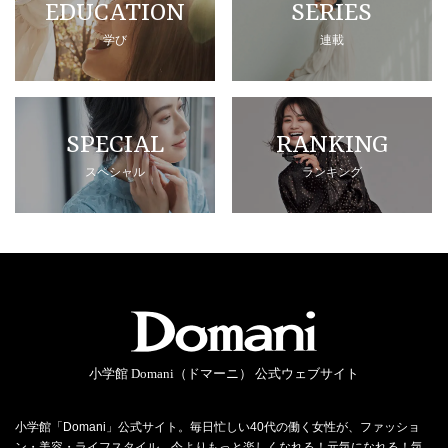
EDUCATION
SERIES
学び
連載
SPECIAL
RANKING
スペシャル
ランキング
小学館 Domani（ドマーニ） 公式ウェブサイト
小学館「Domani」公式サイト。毎日忙しい40代の働く女性が、ファッショ
ン・美容・ライフスタイル…今よりもっと楽しくなれる！元気になれる！気