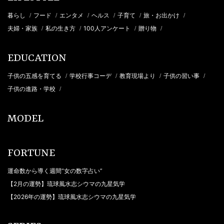
暮らし
フード
エンタメ
ヘルス
子育て
旅・お出かけ
/
/
/
/
/
/
夫婦・家族
私の生き方
100人アンケート
贈り物
/
/
/
/
EDUCATION
子供の五感を育てる
学校行事コーデ
教育現場より
子供の習い事
/
/
/
/
子供の進路・学校
/
MODEL
FORTUNE
運命数から導く週間“女の数字占い”
【2月の運勢】琉球風水志シウマの九星気学
【2026年の運勢】琉球風水志シウマの九星気学