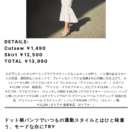
DETAILS:
Cutsew ￥1,490
Skirt ￥12,500
TOTAL ￥13,990
ひざ下に入ったギャザーリングでドラマティックなシルエットが叶う、ハリ感のあるスカー
トが主役。個性的なシルエットで、プレーンなトップスも洗練された印象に引き上げて。カ
ットソー￥1,490（アメリカンホリック プレスルーム〈アメリカンホリック〉）スカート
￥12,500（COS 銀座店）〝アトリエ・スワロフスキー〟のピアス￥23,000・バングル
￥27,750・スワロフスキー・ウォッチ〟の時計￥46,250（スワロフスキー・ジャパン）バッグ
に巻いたスカーフ￥3,500（ユナイテッドアローズ グリーンレーベル リラクシング 自由が丘
店〈グリーンレーベル リラクシング〉）バッグ￥64,000（アマン〈エレメ〉）靴
￥15,500（ダイアナ 銀座本店〈ダイアナ〉）
ドット柄パンツでいつもの通勤スタイルとはひと味違
う、モードな白にTRY