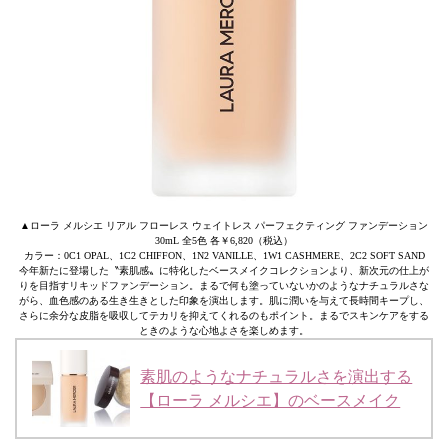
▲ローラ メルシエ リアル フローレス ウェイトレス パーフェクティング ファンデーション
30mL 全5色 各￥6,820（税込）
カラー：0C1 OPAL、1C2 CHIFFON、1N2 VANILLE、1W1 CASHMERE、2C2 SOFT SAND
今年新たに登場した〝素肌感〟に特化したベースメイクコレクションより、新次元の仕上が
りを目指すリキッドファンデーション。まるで何も塗っていないかのようなナチュラルさな
がら、血色感のある生き生きとした印象を演出します。肌に潤いを与えて長時間キープし、
さらに余分な皮脂を吸収してテカリを抑えてくれるのもポイント。まるでスキンケアをする
ときのような心地よさを楽しめます。
素肌のようなナチュラルさを演出する
【ローラ メルシエ】のベースメイク