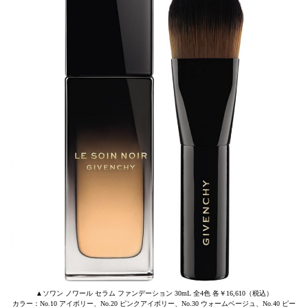
▲ソワン ノワール セラム ファンデーション 30mL 全4色 各￥16,610（税込）
カラー：No.10 アイボリー、No.20 ピンクアイボリー、No.30 ウォームベージュ、No.40 ピー