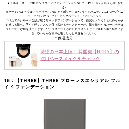
▲シルキーステイ24H ロングウェアファンデーション SPF20・PA++ 全7色 各￥7,700（税
込）
カラー：17C1 ペタルアイボリー、17N1 アイボリー、19N1 ライトバニラ、21C1 ローズバニ
ラ、21N1 バニラ、23C1 ピンクベージュ、23N1 ベージュ
つけたてのシルキーな肌が続くリキッドファンデーションで、自然なツヤめきとなめらかさ
を感じる肌へ。薄くて軽く、スッと伸び広がるテクスチャーが、肌を細かくカバーしナチュ
ラルで均一な肌を演出します。ワックスで加工されたピグメントとヒアルロン酸* 配合によ
る、やわらかな塗り心地としっとり感もうれしい。
* 保湿成分
待望の日本上陸！ 韓国発【HERA】の
注目ベースメイクをチェック
15：【THREE】THREE フローレスエシリアル フル
イド ファンデーション