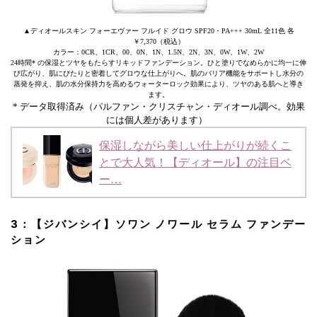
▲ディオールスキン フォーエヴァー フルイド グロウ SPF20・PA+++ 30mL 全11色 各
￥7,370（税込）
カラー：0CR、1CR、00、0N、1N、1.5N、2N、3N、0W、1W、2W
24時間* の保湿とツヤをもたらすリキッドファンデーション。ひと塗りでなめらかに均一に伸
び広がり、肌にぴたりと密着してグロウな仕上がりへ。肌のバリア機能をサポートし水分の
蒸発を抑え、肌の水分保持力を高めるウォーターロック効果により、ツヤのある肌へと導き
ます。
* データ取得済み（パルファン・クリスチャン・ディオール調べ。効果
には個人差があります）
保湿しながら美しい仕上がりが続くこ
とで大人気！【ディオール】の注目ベ
ー…
3：【ジバンシイ】ソワン ノワール セラム ファンデー
ション