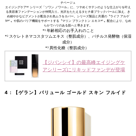
チベージュ
エイジングケア*¹ シリーズ「ソワン ノワール」に、ツヤめくサテンのような仕上がりを叶え
る美容液ファンデーションが仲間入り。光沢をたたえるタヒチ産ブラックパールに加え、き
め細やかなピグメントが配合され色ムラをカバー。シリーズ製品と共通の〝ライフ アルゲ
N*² 〟や肌のバリア機能をサポートする〝マリン プランクトン エキス*³ 〟配合により、なめ
らかでハリのある肌へと導きます。
*¹ 年齢相応のお手入れのこと
*² スケレトネマコスタツムエキス（整肌成分）、バチルス発酵物（保湿
成分）
*³ 異性化糖（整肌成分）
【ジバンシイ】の最高峰エイジングケ
アシリーズにリキッドファンデが登場
4：【ゲラン】パリュール ゴールド スキン フルイド