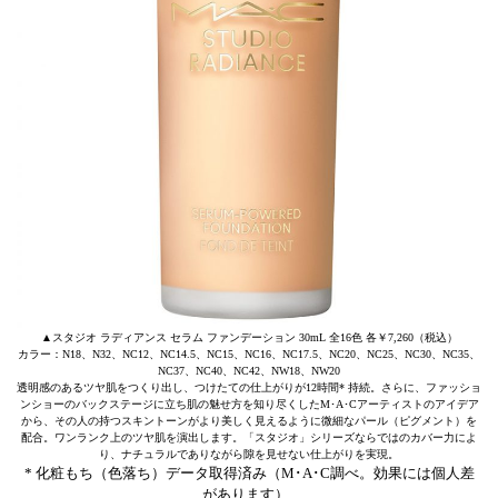
▲スタジオ ラディアンス セラム ファンデーション 30mL 全16色 各￥7,260（税込）
カラー：N18、N32、NC12、NC14.5、NC15、NC16、NC17.5、NC20、NC25、NC30、NC35、
NC37、NC40、NC42、NW18、NW20
透明感のあるツヤ肌をつくり出し、つけたての仕上がりが12時間* 持続。さらに、ファッショ
ンショーのバックステージに立ち肌の魅せ方を知り尽くしたM･A･Cアーティストのアイデア
から、その人の持つスキントーンがより美しく見えるように微細なパール（ピグメント）を
配合。ワンランク上のツヤ肌を演出します。「スタジオ」シリーズならではのカバー力によ
り、ナチュラルでありながら隙を見せない仕上がりを実現。
* 化粧もち（色落ち）データ取得済み（M･A･C調べ。効果には個人差
があります）