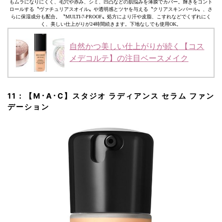
もムラになりにくく、毛穴や赤み、シミ、凹凸などの肌悩みを薄膜でカバー。輝きをコント
ロールする〝ヴァチュリアスオイル〟や透明感とツヤを与える〝クリアスキンパール〟、さ
らに保湿成分も配合。〝MULTI-7-PROOF〟処方により汗や皮脂、こすれなどでくずれにく
く、美しい仕上がりが24時間続きます。下地なしでも使用OK。
自然かつ美しい仕上がりが続く【コス
メデコルテ】の注目ベースメイク
11：【M･A･C】スタジオ ラディアンス セラム ファン
デーション