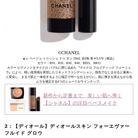
©CHANEL
▲レ ベージュ トゥッシュ ドゥ タン 20mL 全6色 各￥9,570（税込）
カラー：B10、B20、B30、B40、BD21、BR12
カラー ピグメントをマイクロ バブルに閉じ込めた〝マイクロ フルイディック フォーミュ
ラ〟により、軽い使用感を実現したリキッドファンデーション。指先でなじませると液体へ
と変化し、まるで肌と一体化するように端正で均一な仕上がりに。肌に輝きを添えながら色
ムラを補正する6つのシェードがラインナップ。
新作から定番まで、美しい肌へ導く
【シャネル】の注目ベースメイク
2：【ディオール】ディオールスキン フォーエヴァー
フルイド グロウ