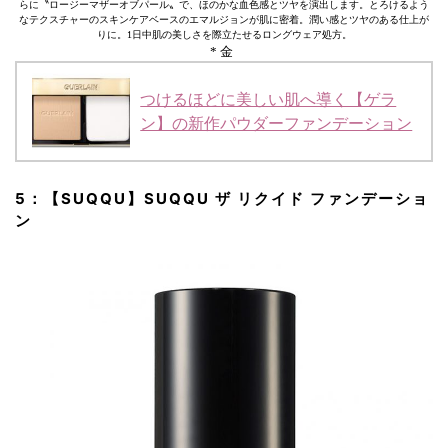
らに〝ロージーマザーオブパール〟で、ほのかな血色感とツヤを演出します。とろけるよう
なテクスチャーのスキンケアベースのエマルジョンが肌に密着。潤い感とツヤのある仕上が
りに。1日中肌の美しさを際立たせるロングウェア処方。
* 金
つけるほどに美しい肌へ導く【ゲラ
ン】の新作パウダーファンデーション
5：【SUQQU】SUQQU ザ リクイド ファンデーショ
ン