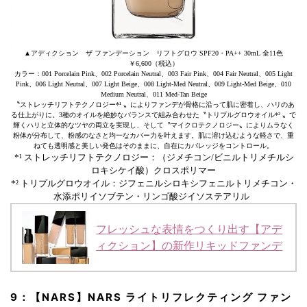
▲アディクション ザ ファンデーション リフトグロウ SPF20・PA++ 30mL 全11色
￥6,600（税込）
カラー：001 Porcelain Pink、002 Porcelain Neutral、003 Fair Pink、004 Fair Neutral、005 Light
Pink、006 Light Neutral、007 Light Beige、008 Light-Med Neutral、009 Light-Med Beige、010
Medium Neutral、011 Med-Tan Beige
〝ストレッチリフトテクノロジー*¹ 〟によりファンデが骨格に沿って肌に密着し、ハリのあ
る仕上がりに。3種のオイルを絶妙なバランスで組み合わせた〝トリプルグロウオイル*² 〟で
輝くハリと立体的なツヤの両立を実現し、そして〝マイクロテクノロジー〟によりムラなく
粉体が分布して、粉感のなさと均一なカバー力を叶えます。肌に溶け込むような軽さで、重
ねても透明感と美しい発色はそのままに、自在にカバレッジをコントロール。
*¹ ストレッチリフトテクノロジー：（ジメチコン/ビニルトリメチルシ
ロキシケイ酸）クロスポリマー
*² トリプルグロウオイル：ジフェニルシロキシフェニルトリメチコン・
水添ポリイソブテン・リンゴ酸ジイソステアリル
フレッシュな表情をつくり出す【アデ
ィクション】の新作リキッドファンデ
9：【NARS】NARS ライトリフレクティング ファン