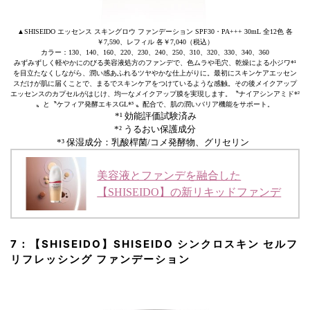
▲SHISEIDO エッセンス スキングロウ ファンデーション SPF30・PA+++ 30mL 全12色 各
￥7,590、レフィル 各￥7,040（税込）
カラー：130、140、160、220、230、240、250、310、320、330、340、360
みずみずしく軽やかにのびる美容液処方のファンデで、色ムラや毛穴、乾燥による小ジワ*¹
を目立たなくしながら、潤い感あふれるツヤやかな仕上がりに。最初にスキンケアエッセン
スだけが肌に届くことで、まるでスキンケアをつけているような感触。その後メイクアップ
エッセンスのカプセルがはじけ、均一なメイクアップ膜を実現します。〝ナイアシンアミド*²
〟と〝ケフィア発酵エキスGL*³ 〟配合で、肌の潤いバリア機能をサポート。
*¹ 効能評価試験済み
*² うるおい保護成分
*³ 保湿成分：乳酸桿菌/コメ発酵物、グリセリン
美容液とファンデを融合した
【SHISEIDO】の新リキッドファンデ
7：【SHISEIDO】SHISEIDO シンクロスキン セルフ
リフレッシング ファンデーション