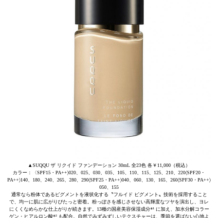
▲SUQQU ザ リクイド ファンデーション 30mL 全23色 各￥11,000（税込）
カラー：〈SPF15・PA++〉020、025、030、035、105、110、115、125、210、220〈SPF20・
PA++〉140、180、240、265、280、290〈SPF25・PA++〉040、060、130、165、260〈SPF30・PA++〉
050、155
通常なら粉体であるピグメントを液状化する〝フルイド ピグメント〟技術を採用すること
で、均一に肌に広がりぴたっと密着。粉っぽさを感じさせない高輝度なツヤを演出し、ヨレ
にくくなめらかな仕上がりが続きます。13種の国産美容保湿成分*¹ に加え、加水分解コラー
ゲン・ヒアルロン酸*² も配合。自然でみずみずしいテクスチャーは、季節を選ばない心地よ