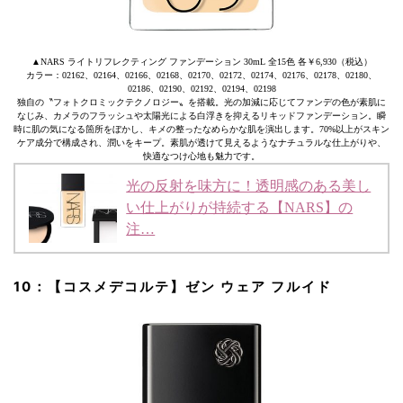
▲NARS ライトリフレクティング ファンデーション 30mL 全15色 各￥6,930（税込）
カラー：02162、02164、02166、02168、02170、02172、02174、02176、02178、02180、
02186、02190、02192、02194、02198
独自の〝フォトクロミックテクノロジー〟を搭載。光の加減に応じてファンデの色が素肌に
なじみ、カメラのフラッシュや太陽光による白浮きを抑えるリキッドファンデーション。瞬
時に肌の気になる箇所をぼかし、キメの整ったなめらかな肌を演出します。70%以上がスキン
ケア成分で構成され、潤いをキープ。素肌が透けて見えるようなナチュラルな仕上がりや、
快適なつけ心地も魅力です。
光の反射を味方に！透明感のある美し
い仕上がりが持続する【NARS】の
注…
10：【コスメデコルテ】ゼン ウェア フルイド