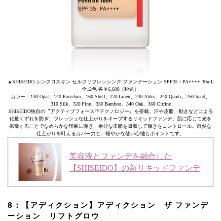
▲SHISEIDO シンクロスキン セルフリフレッシング ファンデーション SPF35・PA++++ 30mL
全12色 各￥6,600（税込）
カラー：130 Opal、140 Porcelain、160 Shell、220 Linen、230 Alder、240 Quartz、250 Sand、
310 Silk、320 Pine、330 Bamboo、340 Oak、360 Citrine
SHISEIDO独自の〝アクティブフォース™テクノロジー〟を搭載。汗や皮脂、動きなどによる
化粧くずれを防ぎ、フレッシュな仕上がりをキープするリキッドファンデ。肌に応じて光を
拡散することでなめらかな印象に導き、余分な皮脂を吸収して輝きをコントロール。自然な
仕上がりを叶えるカバー力と、軽やかな使い心地もポイントです。
美容液とファンデを融合した
【SHISEIDO】の新リキッドファンデ
8：【アディクション】アディクション ザ ファンデ
ーション リフトグロウ