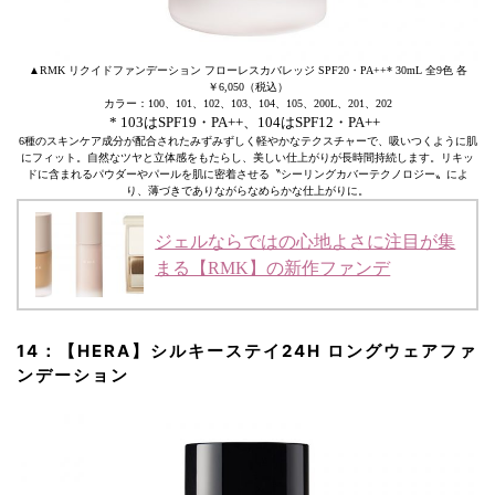
▲RMK リクイドファンデーション フローレスカバレッジ SPF20・PA++* 30mL 全9色 各
￥6,050（税込）
カラー：100、101、102、103、104、105、200L、201、202
* 103はSPF19・PA++、104はSPF12・PA++
6種のスキンケア成分が配合されたみずみずしく軽やかなテクスチャーで、吸いつくように肌
にフィット。自然なツヤと立体感をもたらし、美しい仕上がりが長時間持続します。リキッ
ドに含まれるパウダーやパールを肌に密着させる〝シーリングカバーテクノロジー〟によ
り、薄づきでありながらなめらかな仕上がりに。
ジェルならではの心地よさに注目が集
まる【RMK】の新作ファンデ
14：【HERA】シルキーステイ24H ロングウェアファ
ンデーション