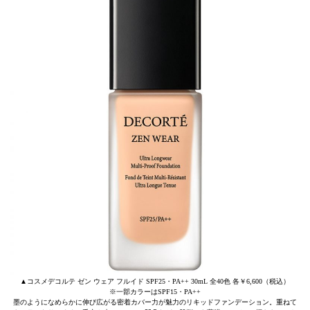
▲コスメデコルテ ゼン ウェア フルイド SPF25・PA++ 30mL 全40色 各￥6,600（税込）
※一部カラーはSPF15・PA++
墨のようになめらかに伸び広がる密着カバー力が魅力のリキッドファンデーション。重ねて