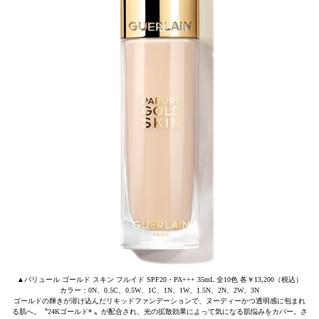
▲パリュール ゴールド スキン フルイド SPF20・PA+++ 35mL 全10色 各￥13,200（税込）
カラー：0N、0.5C、0.5W、1C、1N、1W、1.5N、2N、2W、3N
ゴールドの輝きが溶け込んだリキッドファンデーションで、ヌーディーかつ透明感に包まれ
る肌へ。〝24Kゴールド* 〟が配合され、光の拡散効果によって気になる肌悩みをカバー。さ