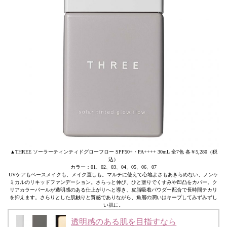
▲THREE ソーラーティンティドグローフロー SPF50+・PA++++ 30mL 全7色 各￥5,280（税
込）
カラー：01、02、03、04、05、06、07
UVケアもベースメイクも、メイク直しも。マルチに使えて心地よさもあきらめない、ノンケ
ミカルのリキッドファンデーション。さらっと伸び、ひと塗りでくすみや凹凸をカバー。ク
リアカラーパールが透明感のある仕上がりへと導き、皮脂吸着パウダー配合で長時間テカリ
を抑えます。さらりとした肌触りと質感でありながら、角層の潤いはキープしてみずみずし
い肌に。
透明感のある肌を目指すなら