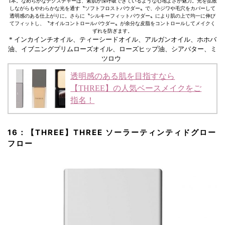
1本。なめらかなテクスチャーは、素肌が深呼吸できているような心地よさが魅力。光を拡散
しながらもやわらかな光を通す〝ソフトフロストパウダー〟で、小ジワや毛穴をカバーして
透明感のある仕上がりに。さらに〝シルキーフィットパウダー〟により肌の上で均一に伸び
てフィットし、〝オイルコントロールパウダー〟が余分な皮脂をコントロールしてメイクく
ずれを防ぎます。
* インカインチオイル、ティーシードオイル、アルガンオイル、ホホバ
油、イブニングプリムローズオイル、ローズヒップ油、シアバター、ミ
ツロウ
透明感のある肌を目指すなら
【THREE】の人気ベースメイクをご
指名！
16：【THREE】THREE ソーラーティンティドグロー
フロー