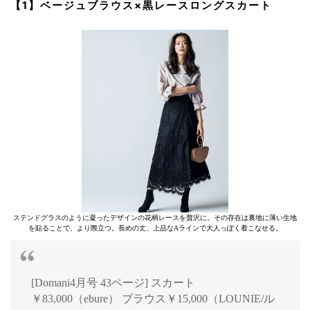
【1】ベージュブラウス×黒レースロングスカート
ステンドグラスのように凝ったデザインの花柄レースを贅沢に。その存在は裏地に薄い生地
を貼ることで、より際立つ。長めの丈、上品なAラインで大人っぽく着こなせる。
[Domani4月号 43ページ] スカート
￥83,000（ebure） ブラウス￥15,000（LOUNIE/ル