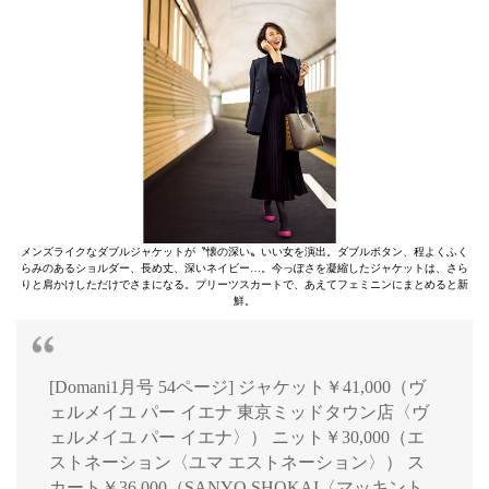
メンズライクなダブルジャケットが〝懐の深い〟いい女を演出。ダブルボタン、程よくふく
らみのあるショルダー、長め丈、深いネイビー…。今っぽさを凝縮したジャケットは、さら
りと肩かけしただけでさまになる。プリーツスカートで、あえてフェミニンにまとめると新
鮮。
[Domani1月号 54ページ] ジャケット￥41,000（ヴ
ェルメイユ パー イエナ 東京ミッドタウン店〈ヴ
ェルメイユ パー イエナ〉） ニット￥30,000（エ
ストネーション〈ユマ エストネーション〉） ス
カート￥36,000（SANYO SHOKAI〈マッキント