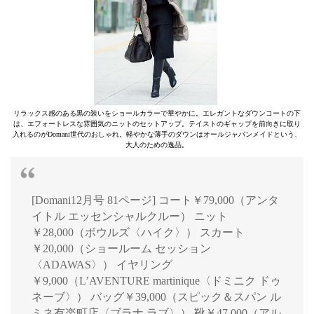
リラックス感のある黒の装いをショールカラーで華やかに。エレガントなダウンコートの下
は、エフォートレスな雰囲気のニットのセットアップ。テイストのギャップを前向きに取り
入れるのがDomani世代のおしゃれ。軽やかな薄手のダウンはオールジャパンメイドという、
大人のための逸品。
[Domani12月号 81ページ] コート￥79,000（アンタ
イトル エッセンシャルクルー） ニット
￥28,000（ボウルズ〈ハイク〉） スカート
￥20,000（ショールーム セッション
〈ADAWAS〉） イヤリング
￥9,000（L’AVENTURE martinique〈ドミニク ドゥ
ネーブ〉） バッグ￥39,000（スピック＆スパン ル
ミネ有楽町店〈ブラナ ラブ〉） 靴￥47,000（アル