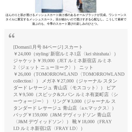
ほんのりと肌が透けるメッシュスカート抜け感のあるオールブラックが完成。ワントーンス
タイルに重宝するメッシュスカート。目が細かいので透けすぎる心配なし。こうして素材で
遊ぶのも、今季のスカート選びの楽しみのひとつ。
[Domani1月号 84ページ] スカート
￥24,000（styling/ 新宿ルミネ1店〈kei shirahata〉）
ジャケット￥39,000（JET ルミネ新宿店 ルミネ
2〈ジェット ニューヨーク〉） ニット
￥26,000（TOMORROWLAND〈TOMORROWLAND
collection〉） メガネ￥27,000（ジャーナル スタン
ダード レサージュ 青山店〈モスコット〉） ピア
ス￥9,500（スピック&スパン ルミネ有楽町店〈シ
ーウォージー〉） リング￥3,000（ジャーナル ス
タンダード レサージュ 青山店〈a.v.マックス〉）
バッグ￥159,000（J&M デヴィッドソン 青山店
〈J&M デヴィッドソン〉） 靴￥18,000（FRAY
I.D ルミネ新宿2店〈FRAY I.D〉）