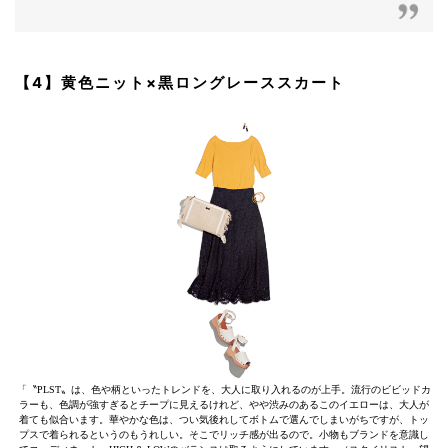
【4】黄色ニット×黒ロングレーススカート
「〝PLST〟は、色や柄といったトレンドを、大人に取り入れるのが上手。流行のビビッドカ
ラーも、色調が強すぎるとチープに見えるけれど、やや渋みのあるこのイエローは、大人が
着ても似合います。華やかな色は、つい気後れしてボトムで選んでしまいがちですが、トッ
プスで着られるというのもうれしい。そこでリッチ感が出るので。小物もブランドを意識し