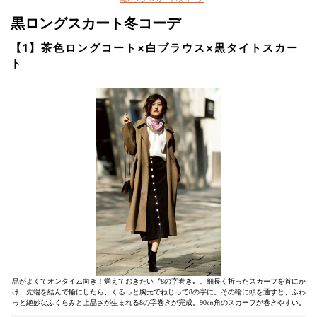
黒ロングスカート冬コーデ
【1】茶色ロングコート×白ブラウス×黒タイトスカー
ト
品がよくてオンタイム向き！覚えておきたい〝8の字巻き〟。細長く折ったスカーフを首にか
け、先端を結んで輪にしたら、くるっと胸元でねじって8の字に。その輪に頭を通すと、ふわ
っと絶妙なふくらみと上品さが生まれる8の字巻きが完成。90㎝角のスカーフが巻きやすい。