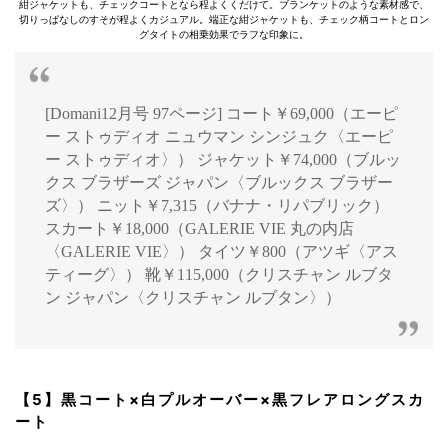
紺ジャケットも、チェックコートとなら程よくくだけて。ブランケットのような素材感で、
切りっぱなしのすそが程よくカジュアル。端正な紺ジャケットも、チェック柄コートとロン
グタイトの相乗効果でラフな印象に。
[Domani12月号 97ページ] コート￥69,000（エーピ
ー ストゥディオ ニュウマン シンジュク〈エーピ
ー ストゥディオ〉） ジャケット￥74,000（ブルッ
クス ブラザーズ ジャパン〈ブルックス ブラザー
ズ〉） ニット￥7,315（バナナ・リパブリック）
スカート￥18,000（GALERIE VIE 丸の内店
〈GALERIE VIE〉） タイツ￥800（アツギ〈アス
ティーグ〉） 靴￥115,000（クリスチャン ルブタ
ン ジャパン〈クリスチャン ルブタン〉）
【5】黒コート×白プルオーバー×黒フレアロングスカ
ート