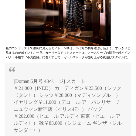
色のコントラストで強めに見えるモノトーン柄は、小ぶりの柄を選ぶと品よく、すっきりと
見えるのがポイント。一見、ガーリーなドットスカートは、ノースリーブの肌見せ感とイン
パクト小物で〝不真面目〟に着くずして、ガールズトークが盛り上がる夜遊びスタイルに。
[Domani5月号 48ページ] スカート
￥21,000（INED） カーディガン￥23,500（シック
〈タン〉） シャツ￥28,000（マディソンブルー）
イヤリング￥11,000（デコール アーバンリサーチ
ニュウマン新宿店〈イリス47〉） バッグ
￥202,000（ピエール アルディ 東京〈ピエール ア
ルディ〉） 靴￥83,000（シジェーム ギンザ〈ジル
サンダー〉）