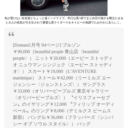
気が置けない女友達とちょっと遠くへドライブ。辛口な黒×紺でまとめ芯の強さを際立たせる
と大人の色気が引き出されて硬質な黒ライダースをネイビーの色調でたおやかに女らしく。
[Domani1月号 94ページ] ブルゾン
￥90,000（beautiful people 青山店〈beautiful
people〉） ニット￥20,000（エーピー ストゥディ
オ ニュウマン シンジュク〈エーピー ストゥディ
オ〉） スカート￥19,000（L’AVENTURE
martinique） ストール￥62,000（リーミルズ エー
ジェンシー〈ジョンストンズ〉） サングラス
￥33,000（オリバーピープルズ 東京ギャラリー
〈オリバーピープルズ〉） 〝イリスフォーセブ
ン〟のイヤリング￥12,000 〝フィリップ オーディ
ベール〟のリング￥8,000（デミルクス ビームス
新宿） バングル￥36,000（フラッパーズ〈シンパ
シー オブ ソウル スタイル〉） バッグ