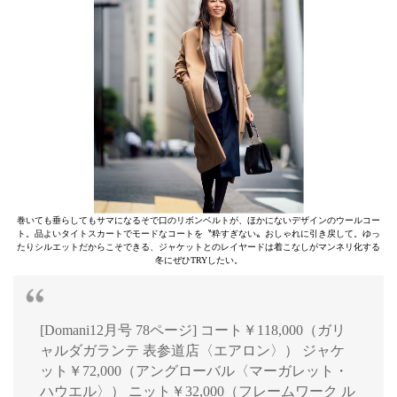
巻いても垂らしてもサマになるそで口のリボンベルトが、ほかにないデザインのウールコー
ト。品よいタイトスカートでモードなコートを〝粋すぎない〟おしゃれに引き戻して。ゆっ
たりシルエットだからこそできる、ジャケットとのレイヤードは着こなしがマンネリ化する
冬にぜひTRYしたい。
[Domani12月号 78ページ] コート￥118,000（ガリ
ャルダガランテ 表参道店〈エアロン〉） ジャケ
ット￥72,000（アングローバル〈マーガレット・
ハウエル〉） ニット￥32,000（フレームワーク ル