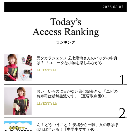
2026.08.07
ランキング
元タカラジェンヌ 凪七瑠海さんのバッグの中身
は？ 「ユニークな小物を楽しみながら…
LIFESTYLE
おいしいものに目がない凪七瑠海さん 「エビの
お寿司は断然生派です」【宝塚歌劇団O…
LIFESTYLE
ん!? どういうこと？ 安堵から一転、女の勘はほ
ぼほぼ当たる！【中学生ママ（40…