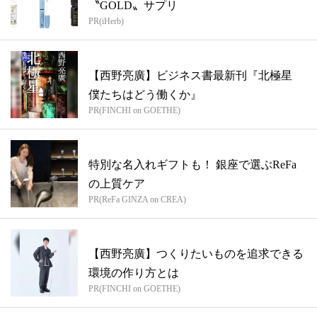
〝GOLD〟サプリ
PR(iHerb)
【西野亮廣】ビジネス書最新刊『北極星
僕たちはどう働くか』
PR(FINCHI on GOETHE)
特別な名入れギフトも！ 銀座で選ぶReFa
の上質ケア
PR(ReFa GINZA on CREA)
【西野亮廣】つくりたいものを追求できる
環境の作り方とは
PR(FINCHI on GOETHE)