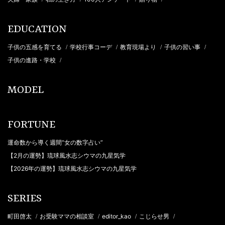
EDUCATION
子供の五感を育てる
学校行事コーデ
教育現場より
子供の習い事
/
/
/
/
子供の進路・学校
/
MODEL
FORTUNE
運命数から導く週間“女の数字占い”
【2月の運勢】琉球風水志シウマの九星気学
【2026年の運勢】琉球風水志シウマの九星気学
SERIES
町田啓太
お受験ママの相談室
editor_kao
こじらせ男
/
/
/
/