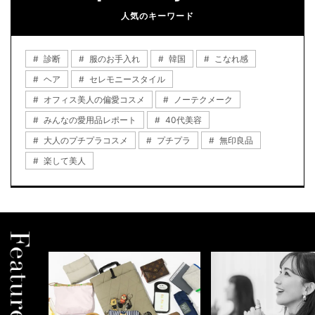
人気のキーワード
診断
服のお手入れ
韓国
こなれ感
ヘア
セレモニースタイル
オフィス美人の偏愛コスメ
ノーテクメーク
みんなの愛用品レポート
40代美容
大人のプチプラコスメ
プチプラ
無印良品
楽して美人