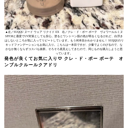
▲左／SUQQU ヌード ウェア リクイド EX 右／クレ・ド・ポー ボーテ ヴォワールルミヌ
SPF38と適度でUV対策としても安心。塗るとワントーン肌の色が明るくなるけれど、白浮き
はしないところが気に入ってリピートしています。もう何本目かわかりません！ SUQQUのリ
キッドファンデーションもお気に入り。こちらは一本目ですが、少量でよくのびるので、な
かなか無くならずコスパも抜群。そろそろ底見えしてきたので、同じものを購入しようと思
っています。
発色が良くてお気に入り♡ クレ・ド・ポー ボーテ オ
ンブルクルールクアドリ