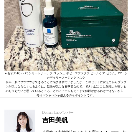
▲ゼオスキン バランサートナー、ラ ロッシュ ポゼ エファクラ ピールケア セラム、VT シ
カデイリースージングマスク
長年、肌にブツブツができることに悩まされていましたが、このセットに変えてからブツブ
ツが気にならなくなるように。乾燥が気になる季節なので、できればここに保湿力が高いも
のも加えたいと思っているところ。どのアイテムもそこまで値段がはるわけではないから、
毎日バシャバシャ使えるのもポイントです。
Domani Labメンバー
吉田美帆
小学生と未就学児のふたりを育てるワーママ。仕