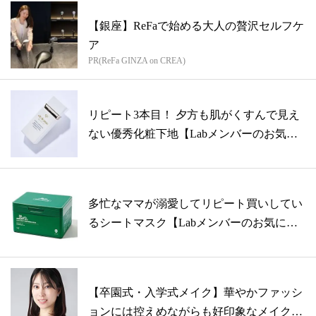
【銀座】ReFaで始める大人の贅沢セルフケ
ア
PR(ReFa GINZA on CREA)
リピート3本目！ 夕方も肌がくすんで見え
ない優秀化粧下地【Labメンバーのお気
に...
多忙なママが溺愛してリピート買いしてい
るシートマスク【Labメンバーのお気に入
り...
【卒園式・入学式メイク】華やかファッシ
ョンには控えめながらも好印象なメイクで