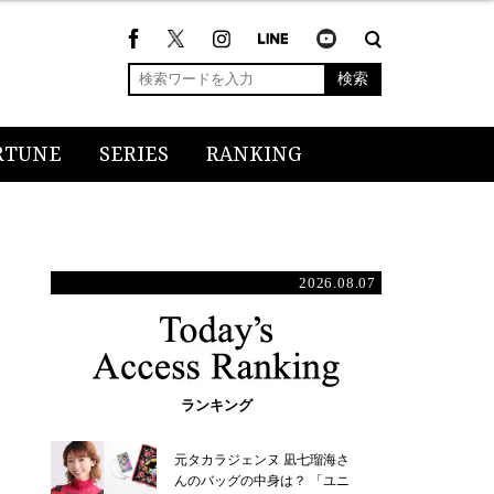
検索
RTUNE
SERIES
RANKING
2026.08.07
ランキング
元タカラジェンヌ 凪七瑠海さ
んのバッグの中身は？ 「ユニ