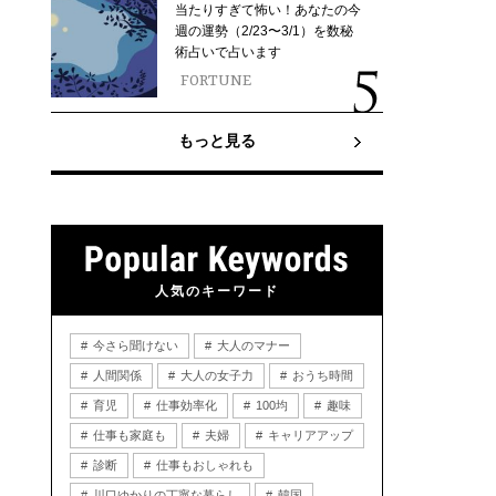
当たりすぎて怖い！あなたの今
週の運勢（2/23〜3/1）を数秘
術占いで占います
FORTUNE
もっと見る
人気のキーワード
今さら聞けない
大人のマナー
人間関係
大人の女子力
おうち時間
育児
仕事効率化
100均
趣味
仕事も家庭も
夫婦
キャリアアップ
診断
仕事もおしゃれも
川口ゆかりの丁寧な暮らし
韓国