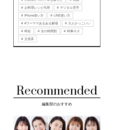
お料理レシピ代用
デジタル苦手
iPhone使い方
LINE使い方
#ワーママあるある劇場
大人かっこいい
時短
女の時間割
時事ネタ
文房具
Recommended
編集部のおすすめ