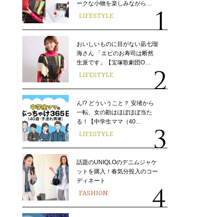
ークな小物を楽しみながら…
LIFESTYLE
おいしいものに目がない凪七瑠
海さん 「エビのお寿司は断然
生派です」【宝塚歌劇団O…
LIFESTYLE
ん!? どういうこと？ 安堵から
一転、女の勘はほぼほぼ当た
る！【中学生ママ（40…
LIFESTYLE
話題のUNIQLOのデニムジャケ
ットを購入！春気分投入のコー
ディネート
FASHION