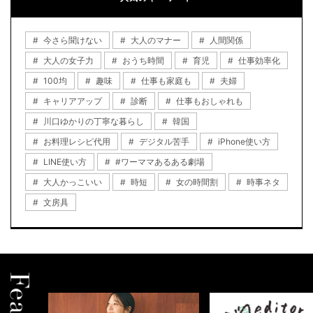
今さら聞けない
大人のマナー
人間関係
大人の女子力
おうち時間
育児
仕事効率化
100均
趣味
仕事も家庭も
夫婦
キャリアアップ
診断
仕事もおしゃれも
川口ゆかりの丁寧な暮らし
韓国
お料理レシピ代用
デジタル苦手
iPhone使い方
LINE使い方
#ワーママあるある劇場
大人かっこいい
時短
女の時間割
時事ネタ
文房具