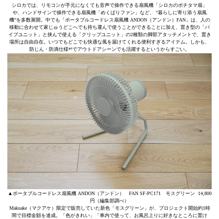
シロカでは、リモコンが手元になくても音声で操作できる扇風機「シロカのポチタマ扇」
や、ハンドサインで操作できる扇風機「めくばりファン」など、 “暮らしに寄り添う扇風
機”を多数展開。中でも「ポータブルコードレス扇風機 ANDON（アンドン）FAN」は、人の
移動に合わせて家じゅうどこへでも持ち運んで使うことができることに加え、置き型の「パ
イプユニット」と挟んで使える「クリップユニット」の2種類の脚部アタッチメントで、置き
場所は自由自在。いつでもどこでも快適な風を届けてくれる便利すぎるアイテム。しかも、
防じん・防滴仕様*¹でアウトドアシーンでも活躍するというからすごい。
▲ポータブルコードレス扇風機 ANDON（アンドン） FAN SF-PC171 モスグリーン 14,800
円（編集部調べ）
Makuake（マクアケ）限定で販売していた新色「モスグリーン」が、プロジェクト開始約1時
間で目標金額を達成。「色がきれい」「車内で使って、お風呂上りに好きなところに置け