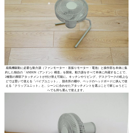
扇風機駆動に必要な動力源（ファンモーター・首振りモーター・電池）と操作部を本体に集
約した独自の「ANDON（アンドン）構造」を開発。動力源をすべて本体に内蔵することで、
2種類の脚部アタッチメントが付け替え可能に。キッチンやリビング、デスクワークの机上な
どでは置いて使える「パイプユニット」、脱衣所の棚や、ベッドのヘッドボードに挟んで使
える「クリップユニット」と、シーンに合わせたアタッチメントを選ぶことで家じゅうどこ
へでも持ち運んで使えます。