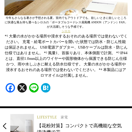
今年もさらなる暑さが予想される夏。室内でもアウトドアでも、欲しいときに欲しいところ
に快適な風を持ち運べるシロカの「ポータブルコードレス扇風機 ANDON（アンドン）FAN」
が大活躍しそうな予感です。
シロカ
*¹ 大量の水がかかる場所や浸水するおそれのある場所では使わないでく
ださい。 充電・給電ポートカバーを開いた状態では防水・防じん性能
は保証されません。 USB電源アダプター、USBケーブルは防水・防じん
仕様ではありません。 *² 風量1、首振りあり、本体側面で計測。 *³ IP44
とは、直径1.0mm以上のワイヤーや固形物体から保護できる防じん仕様
かつ、雨や水しぶきに耐える防水仕様です。 大量の水がかかる場所や
浸水するおそれのある場所では使わないでください。 *⁴ 本製品にはア
ロマオイルは付属しません。
Facebook
X
Line
Hatena
LIFESTYLE
家電
【花粉対策】コンパクトで高機能な空気