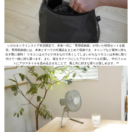
シロカオンラインストア本店限定で、本体一式に「専用収納袋」が付いた特別セットを販
売。専用収納袋には、本体とすべての付属品をまとめて収納でき、キャンプなど屋外に持ち
出す際に便利！ リモコンはカラビナ付きなので失くしてしまいがちなリモコンは本体に取り
付けて一緒に持ち運べます。また、猿をモチーフにしたアロマケースも付属し、中のフェル
トにアロマオイルを染み込ませることで、風と共に好きな香りが楽しめます。*⁴