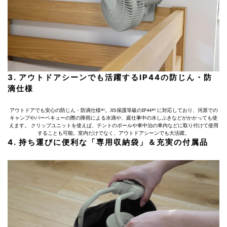
3. アウトドアシーンでも活躍するIP44の防じん・防
滴仕様
アウトドアでも安心の防じん・防滴仕様*¹。JIS保護等級のIP44*³ に対応しており、河原での
キャンプやバーベキューの際の降雨による水滴や、庭仕事中の水しぶきなどがかかっても使
えます。 クリップユニットを使えば、テントのポールや車中泊の車内などに取り付けて使用
することも可能。室内だけでなく、アウトドアシーンでも大活躍。
4. 持ち運びに便利な「専用収納袋」＆充実の付属品