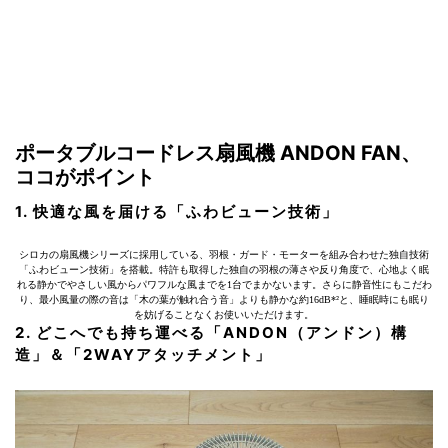
ポータブルコードレス扇風機 ANDON FAN、
ココがポイント
1. 快適な風を届ける「ふわビューン技術」
シロカの扇風機シリーズに採用している、羽根・ガード・モーターを組み合わせた独自技術
「ふわビューン技術」を搭載。特許も取得した独自の羽根の薄さや反り角度で、心地よく眠
れる静かでやさしい風からパワフルな風までを1台でまかないます。さらに静音性にもこだわ
り、最小風量の際の音は「木の葉が触れ合う音」よりも静かな約16dB*²と、睡眠時にも眠り
を妨げることなくお使いいただけます。
2. どこへでも持ち運べる「ANDON（アンドン）構
造」＆「2WAYアタッチメント」