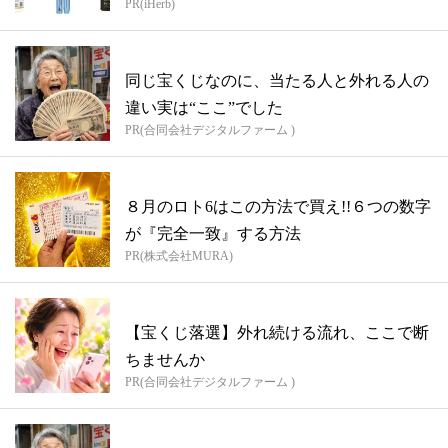
PR(iHerb)
同じ宝くじなのに、当たる人と外れる人の
違い実は“ここ”でした
PR(合同会社デジタルファーム )
８月のロト6はこの方法で買え!!６つの数字
が『完全一致』する方法
PR(株式会社MURA)
【宝くじ落選】外れ続ける流れ、ここで断
ちませんか
PR(合同会社デジタルファーム )