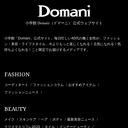
小学館 Domani（ドマーニ） 公式ウェブサイト
小学館「Domani」公式サイト。毎日忙しい40代の働く女性が、ファッショ
ン・美容・ライフスタイル…今よりもっと楽しくなれる！元気になれる！気
持ちよくなれる！こと限定でお届けするメディアです。
FASHION
コーディネート
ファッションコラム
おすすめアイテム
/
/
/
ファッションニュース
/
BEAUTY
メイク
スキンケア
ヘア
ボディ
最新美容ニュース
/
/
/
/
/
クリスマスコフレ2025
ネイル
インナービューティ
/
/
/