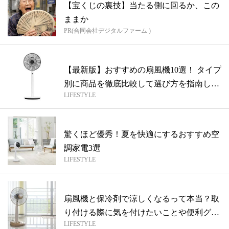
【宝くじの裏技】当たる側に回るか、この
ままか
PR(合同会社デジタルファーム )
【最新版】おすすめの扇風機10選！ タイプ
別に商品を徹底比較して選び方を指南し
LIFESTYLE
ま...
驚くほど優秀！夏を快適にするおすすめ空
調家電3選
LIFESTYLE
扇風機と保冷剤で涼しくなるって本当？取
り付ける際に気を付けたいことや便利グッ
LIFESTYLE
ズ（...