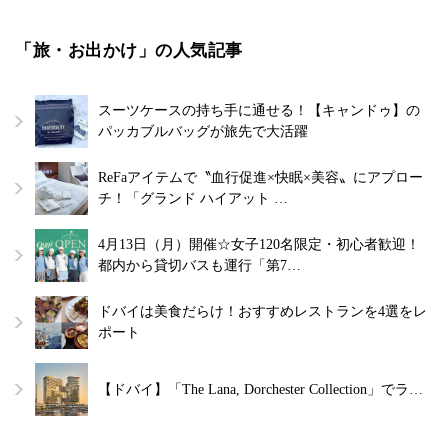
「旅・お出かけ」の人気記事
スーツケースの持ち手に通せる！【キャンドゥ】の
パッカブルバッグが旅先で大活躍
ReFaアイテムで〝血行促進×快眠×美容〟にアプロー
チ！「グランド ハイアット …
4月13日（月）開催☆女子120名限定・初心者歓迎！
都内から貸切バスも運行「第7…
ドバイは美食だらけ！おすすめレストランを4選をレ
ポート
【ドバイ】「The Lana, Dorchester Collection」でラ…