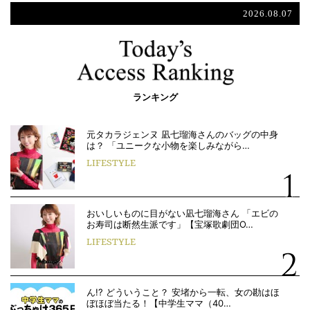
2026.08.07
ランキング
元タカラジェンヌ 凪七瑠海さんのバッグの中身
は？ 「ユニークな小物を楽しみながら…
LIFESTYLE
おいしいものに目がない凪七瑠海さん 「エビの
お寿司は断然生派です」【宝塚歌劇団O…
LIFESTYLE
ん!? どういうこと？ 安堵から一転、女の勘はほ
ぼほぼ当たる！【中学生ママ（40…