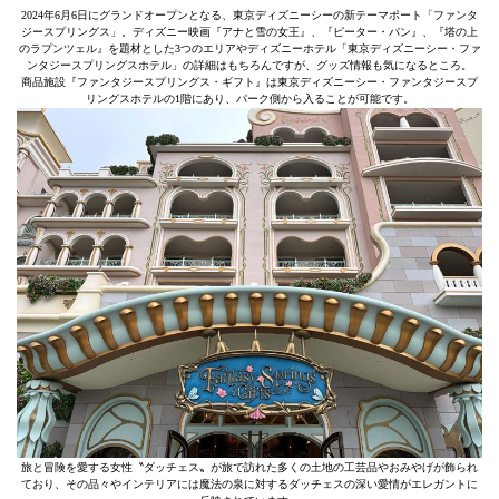
2024年6月6日にグランドオープンとなる、東京ディズニーシーの新テーマポート「ファンタ
ジースプリングス」。ディズニー映画『アナと雪の女王』、『ピーター・パン』、『塔の上
のラプンツェル』を題材とした3つのエリアやディズニーホテル「東京ディズニーシー・ファ
ンタジースプリングスホテル」の詳細はもちろんですが、グッズ情報も気になるところ。
商品施設『ファンタジースプリングス・ギフト』は東京ディズニーシー・ファンタジースプ
リングスホテルの1階にあり、パーク側から入ることが可能です。
旅と冒険を愛する女性〝ダッチェス〟が旅で訪れた多くの土地の工芸品やおみやげが飾られ
ており、その品々やインテリアには魔法の泉に対するダッチェスの深い愛情がエレガントに