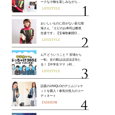
ークな小物を楽しみながら…
LIFESTYLE
おいしいものに目がない凪七瑠
海さん 「エビのお寿司は断然
生派です」【宝塚歌劇団O…
LIFESTYLE
ん!? どういうこと？ 安堵から
一転、女の勘はほぼほぼ当た
る！【中学生ママ（40…
LIFESTYLE
話題のUNIQLOのデニムジャケ
ットを購入！春気分投入のコー
ディネート
FASHION