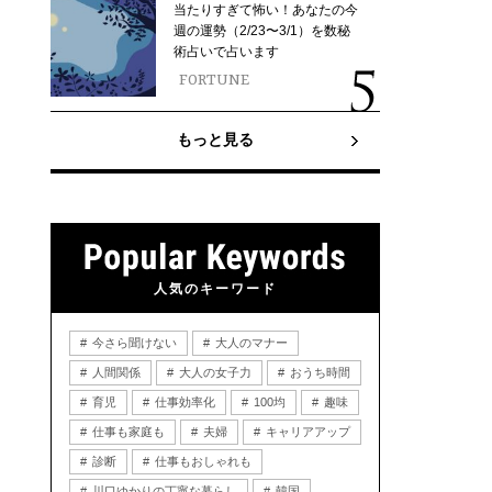
当たりすぎて怖い！あなたの今
週の運勢（2/23〜3/1）を数秘
術占いで占います
FORTUNE
もっと見る
人気のキーワード
今さら聞けない
大人のマナー
人間関係
大人の女子力
おうち時間
育児
仕事効率化
100均
趣味
仕事も家庭も
夫婦
キャリアアップ
診断
仕事もおしゃれも
川口ゆかりの丁寧な暮らし
韓国