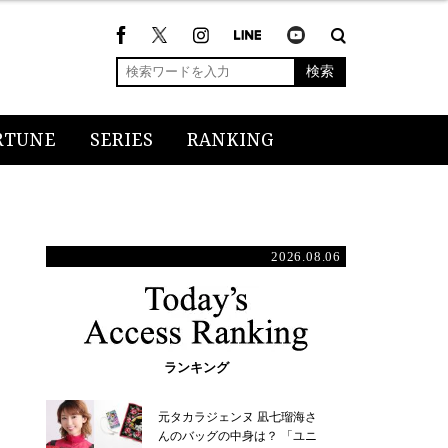
検索
RTUNE
SERIES
RANKING
2026.08.06
ランキング
元タカラジェンヌ 凪七瑠海さ
んのバッグの中身は？ 「ユニ