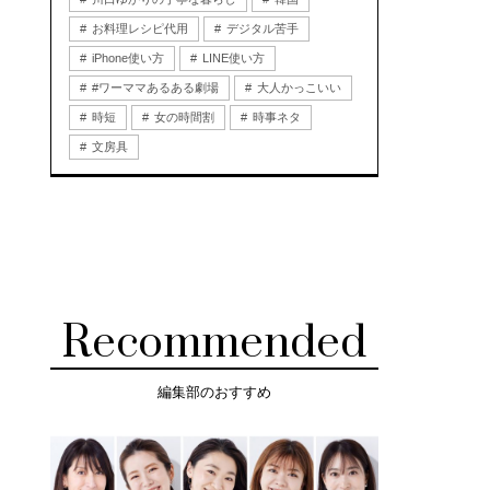
お料理レシピ代用
デジタル苦手
iPhone使い方
LINE使い方
#ワーママあるある劇場
大人かっこいい
時短
女の時間割
時事ネタ
文房具
Recommended
編集部のおすすめ