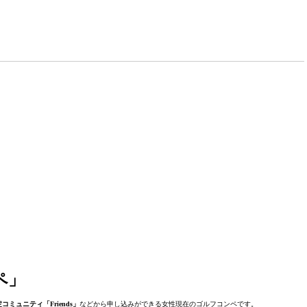
ペ」
ミュニティ「Friends」
などから申し込みができる女性現在のゴルフコンペです。