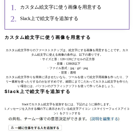
カスタム絵文字に使う画像を用意する
Slack上で絵文字を追加する
カスタム絵文字に使う画像を用意する
カスタム絵文字作りのファーストステップは、絵文字にする画像を用意することです。カス
タム絵文字に使える画像の条件は、以下の通りです。
・サイズと形：128×128ピクセルの正方形
・容量：128KB以下
・ファイル形式：jpg・gif・png
・背景：透明
カスタム絵文字作りを簡単に済ませたいなら、ツールを使って絵文字用画像を作ったり、フ
リー素材を使ったりするのがおすすめです。細部にまでこだわってカスタム絵文字を作りた
い場合には、パソコンのグラフィックソフトを使って作ってみましょう。
Slack上で絵文字を追加する
Slackでカスタム絵文字を追加するには、下記のように操作します。
1.メッセージを入力する欄の下に表示されている絵文字アイコン（スマイリーフェイスアイコ
ン）をクリックする