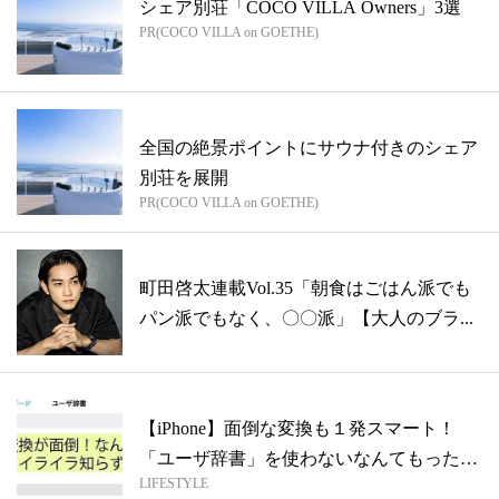
シェア別荘「COCO VILLA Owners」3選
PR(COCO VILLA on GOETHE)
全国の絶景ポイントにサウナ付きのシェア
別荘を展開
PR(COCO VILLA on GOETHE)
町田啓太連載Vol.35「朝食はごはん派でも
パン派でもなく、〇〇派」【大人のブラ...
【iPhone】面倒な変換も１発スマート！
「ユーザ辞書」を使わないなんてもった
LIFESTYLE
い...