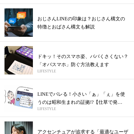
おじさんLINEの印象は？おじさん構文の
特徴とおばさん構文も解説
ドキッ！そのスマホ姿、ババくさくない？
「オバスマホ」防ぐ方法教えます
LIFESTYLE
LINEでバレる！小さい「ぁ」「ぇ」を使
うのは昭和生まれの証拠!?【仕草で発
LIFESTYLE
覚！...
アクセンチュアが追求する「最適なユーザ