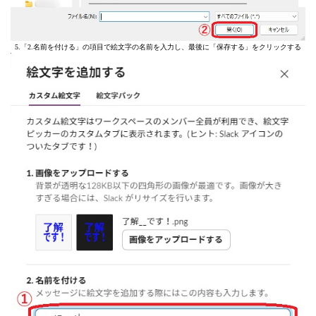
5.「2.名前を付ける」の項目で絵文字の名前を入力し、最後に「保存する」をクリックする