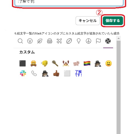
6.絵文字一覧のSlackアイコンのタブにカスタム絵文字が追加されていたら成功