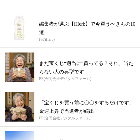
編集者が選ぶ【iHerb】で今買うべきもの10
選
PR(iHerb)
まだ宝くじ“適当に”買ってる？それ、当た
らない人の典型です
PR(合同会社デジタルファーム)
「宝くじを買う前に〇〇をするだけです」
金運上昇で当選者が続出
PR(合同会社デジタルファーム)