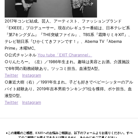
2017年コンビ結成。芸人、アーティスト、ファッションブランド
「EXIEEE」プロデューサー。現在のレギュラー番組は、日本テレビ系
『第7キングダム』『THE突破ファイル』、TBS系『霜降りミキXIT』、
テレビ朝日系『ひかくてきファンです！』、Abema TV『Abema
Prime』木曜MC。
○公式チャンネル
You
tube「EXIT Charannel」
○りんたろー。（左）／1986年生まれ。趣味は美容とお酒。介護施設
で8年間の勤務経験あり。ツッコミ担当。血液型A型。
Twitter
Instagram
○兼近大樹（右）／1991年生まれ。子ども好きでベビーシッターのアル
バイト経験あり。2019年吉本男前ランキング1位を獲得。ボケ担当。血
液型O型。
Twitter
Instagram
●この連載のご感想、EXITへのお悩みご相談は、以下のフォームよりお送りください。すべ
てのご相談にお答えできるとは限りません。あらかじめご了承ください。