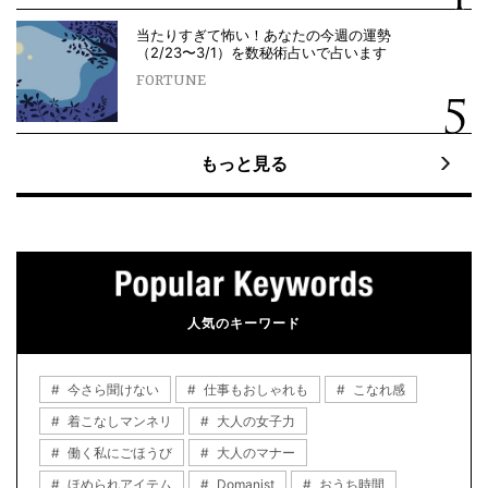
当たりすぎて怖い！あなたの今週の運勢
（2/23〜3/1）を数秘術占いで占います
FORTUNE
もっと見る
人気のキーワード
今さら聞けない
仕事もおしゃれも
こなれ感
着こなしマンネリ
大人の女子力
働く私にごほうび
大人のマナー
ほめられアイテム
Domanist
おうち時間