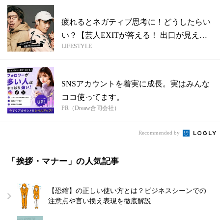
疲れるとネガティブ思考に！どうしたらい
い？【芸人EXITが答える！ 出口が見え
LIFESTYLE
る...
SNSアカウントを着実に成長。実はみんな
ココ使ってます。
PR（Dreaw合同会社）
Recommended by
「挨拶・マナー」の人気記事
【恐縮】の正しい使い方とは？ビジネスシーンでの
注意点や言い換え表現を徹底解説