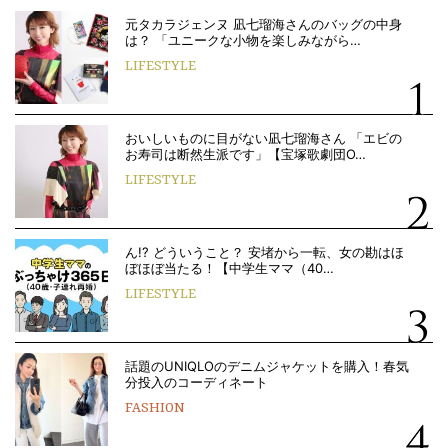
元タカラジェンヌ 凪七瑠海さんのバッグの中身
は？ 「ユニークな小物を楽しみながら…
LIFESTYLE
おいしいものに目がない凪七瑠海さん 「エビの
お寿司は断然生派です」【宝塚歌劇団O…
LIFESTYLE
ん!? どういうこと？ 安堵から一転、女の勘はほ
ぼほぼ当たる！【中学生ママ（40…
LIFESTYLE
話題のUNIQLOのデニムジャケットを購入！春気
分投入のコーディネート
FASHION