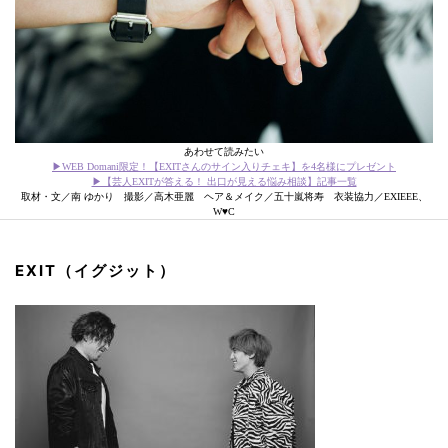
あわせて読みたい
▶WEB Domani限定！【EXITさんのサイン入りチェキ】を4名様にプレゼント
▶【芸人EXITが答える！ 出口が見える悩み相談】記事一覧
取材・文／南 ゆかり 撮影／高木亜麗 ヘア＆メイク／五十嵐将寿 衣装協力／EXIEEE、
W♥C
EXIT（イグジット）