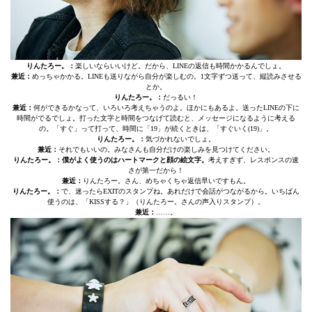
りんたろー。：
楽しいならいいけど。だから、LINEの返信も時間かかるんでしょ。
兼近：
めっちゃかかる。LINEも送りながら自分が楽しむの。1文字ずつ送って、縦読みさせる
とか。
りんたろー。：
だっるい！
兼近：
何ができるかなって、いろいろ考えちゃうのよ。ほかにもあるよ。送ったLINEの下に
時間がでるでしょ。打った文字と時間をつなげて読むと、メッセージになるように考える
の。「すぐ」って打って、時間に「19」が続くときは、「すぐいく(19)」。
りんたろー。：
気づかれないでしょ。
兼近：
それでもいいの。みなさんも自分だけの楽しみを見つけてください。
りんたろー。：僕がよく使うのはハートマークと顔の絵文字。
考えすぎず、レスポンスの速
さが第一だから！
兼近：
りんたろー。さん、めちゃくちゃ返信早いですもん。
りんたろー。：
で、迷ったらEXITのスタンプね。あれだけで会話がつながるから。いちばん
使うのは、「KISSする？」（りんたろー。さんの声入りスタンプ）。
兼近：
……。