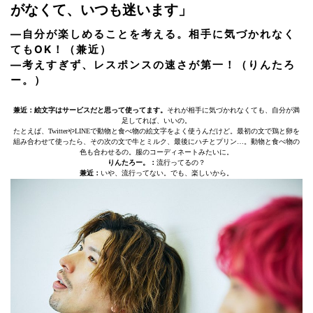
がなくて、いつも迷います」
―自分が楽しめることを考える。相手に気づかれなく
てもOK！（兼近）
―考えすぎず、レスポンスの速さが第一！（りんたろ
ー。）
兼近：絵文字はサービスだと思って使ってます。
それが相手に気づかれなくても、自分が満
足してれば、いいの。
たとえば、TwitterやLINEで動物と食べ物の絵文字をよく使うんだけど。最初の文で鶏と卵を
組み合わせて使ったら、その次の文で牛とミルク、最後にハチとプリン…。動物と食べ物の
色も合わせるの。服のコーディネートみたいに。
りんたろー。：
流行ってるの？
兼近：
いや、流行ってない。でも、楽しいから。