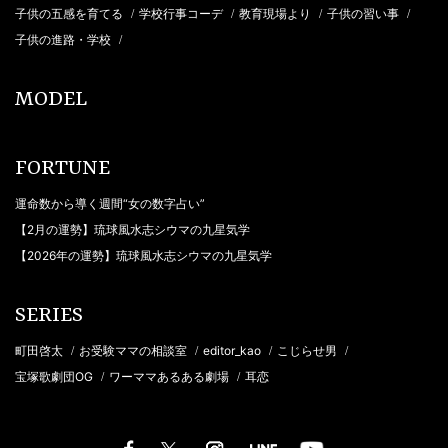
子供の五感を育てる
学校行事コーデ
教育現場より
子供の習い事
/
/
/
/
子供の進路・学校
/
MODEL
FORTUNE
運命数から導く週間“女の数字占い”
【2月の運勢】琉球風水志シウマの九星気学
【2026年の運勢】琉球風水志シウマの九星気学
SERIES
町田啓太
お受験ママの相談室
editor_kao
こじらせ男
/
/
/
/
宝塚歌劇団OG
ワーママあるある劇場
耳恋
/
/