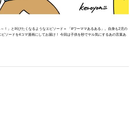
～！」と叫びたくなるようなエピソード＝ 「#ワーママあるある」。自身も2児の
エピソードを4コマ漫画にしてお届け！ 今回は子供を秒でヤル気にするあの言葉あ