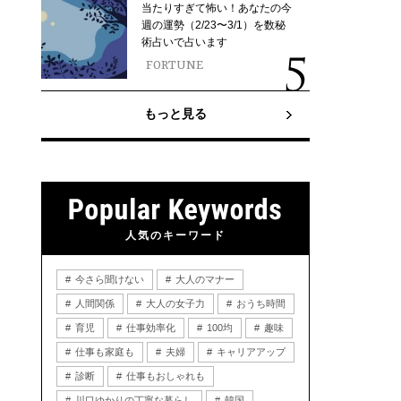
当たりすぎて怖い！あなたの今
週の運勢（2/23〜3/1）を数秘
術占いで占います
FORTUNE
もっと見る
人気のキーワード
今さら聞けない
大人のマナー
人間関係
大人の女子力
おうち時間
育児
仕事効率化
100均
趣味
仕事も家庭も
夫婦
キャリアアップ
診断
仕事もおしゃれも
川口ゆかりの丁寧な暮らし
韓国