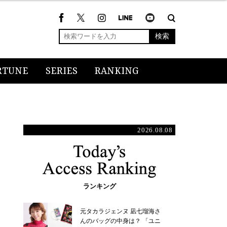
検索
RTUNE
SERIES
RANKING
2026.08.08
ランキング
元タカラジェンヌ 凪七瑠海さ
んのバッグの中身は？ 「ユニ