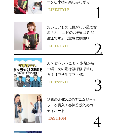
ークな小物を楽しみながら…
LIFESTYLE
おいしいものに目がない凪七瑠
海さん 「エビのお寿司は断然
生派です」【宝塚歌劇団O…
LIFESTYLE
ん!? どういうこと？ 安堵から
一転、女の勘はほぼほぼ当た
る！【中学生ママ（40…
LIFESTYLE
話題のUNIQLOのデニムジャケ
ットを購入！春気分投入のコー
ディネート
FASHION