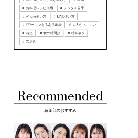
お料理レシピ代用
デジタル苦手
iPhone使い方
LINE使い方
#ワーママあるある劇場
大人かっこいい
時短
女の時間割
時事ネタ
文房具
Recommended
編集部のおすすめ