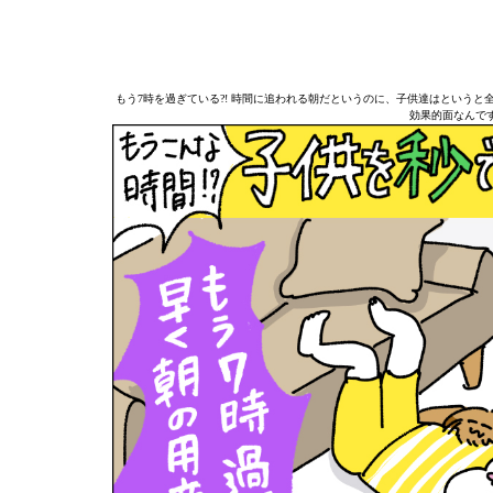
もう7時を過ぎている?! 時間に追われる朝だというのに、子供達はという
効果的面なんで