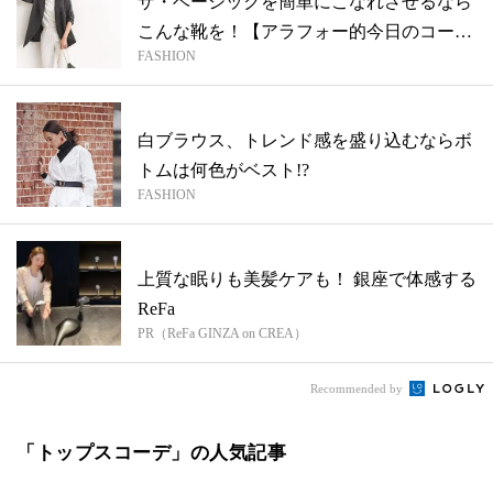
ザ・ベーシックを簡単にこなれさせるなら
こんな靴を！【アラフォー的今日のコー
FASHION
デ】
白ブラウス、トレンド感を盛り込むならボ
トムは何色がベスト!?
FASHION
上質な眠りも美髪ケアも！ 銀座で体感する
ReFa
PR（ReFa GINZA on CREA）
Recommended by
「トップスコーデ」の人気記事