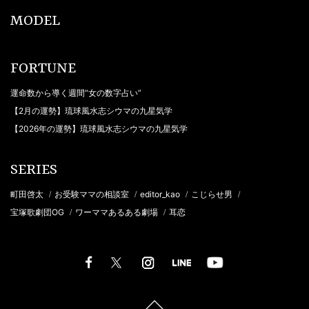
MODEL
FORTUNE
運命数から導く週間“女の数字占い”
【2月の運勢】琉球風水志シウマの九星気学
【2026年の運勢】琉球風水志シウマの九星気学
SERIES
町田啓太
お受験ママの相談室
editor_kao
こじらせ男
/
/
/
/
宝塚歌劇団OG
ワーママあるある劇場
耳恋
/
/