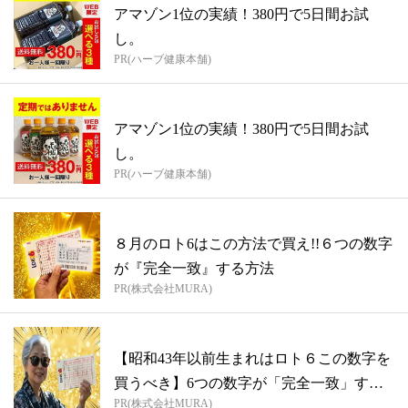
アマゾン1位の実績！380円で5日間お試
し。
PR(ハーブ健康本舗)
アマゾン1位の実績！380円で5日間お試
し。
PR(ハーブ健康本舗)
８月のロト6はこの方法で買え!!６つの数字
が『完全一致』する方法
PR(株式会社MURA)
【昭和43年以前生まれはロト６この数字を
買うべき】6つの数字が「完全一致」する
PR(株式会社MURA)
方...