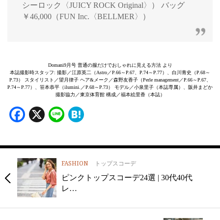
シーロック〈JUICY ROCK Original〉） バッグ
￥46,000（FUN Inc.〈BELLMER〉）
Domani9月号 普通の服だけでおしゃれに見える方法 より
本誌撮影時スタッフ: 撮影／江原英二（Astro／P.66～P.67、P.74～P.77）、白川青史（P.68～
P.73） スタイリスト／望月律子 ヘア&メーク／森野友香子（Perle management／P.66～P.67、
P.74～P.77）、笹本恭平（ilumini.／P.68～P.73） モデル／小泉里子（本誌専属）、阪井まどか
撮影協力／東京体育館 構成／福本絵里香（本誌）
Facebook
X
Line
Hatena
FASHION
トップスコーデ
ピンクトップスコーデ24選 | 30代40代
レ…