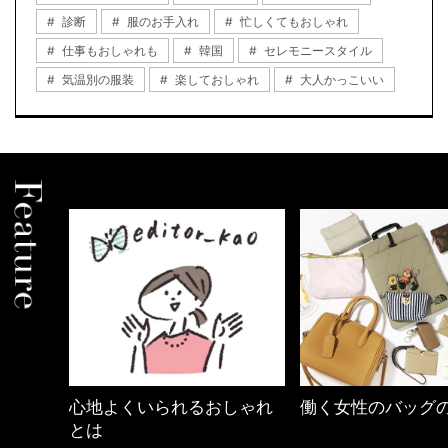
診断
服のお手入れ
忙しくてもおしゃれ
仕事もおしゃれも
韓国
セレモニースタイル
気温別の服装
楽しておしゃれ
大人かっこいい
しゃれ
働く女性のバッグの中身
【ワーママのきれ
ュアル通勤】