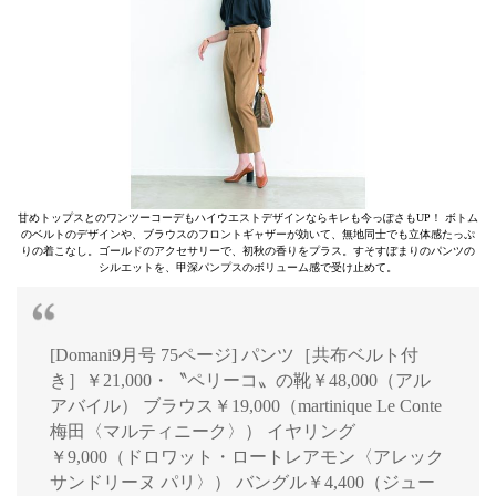
甘めトップスとのワンツーコーデもハイウエストデザインならキレも今っぽさもUP！ ボトム
のベルトのデザインや、ブラウスのフロントギャザーが効いて、無地同士でも立体感たっぷ
りの着こなし。ゴールドのアクセサリーで、初秋の香りをプラス。すそすぼまりのパンツの
シルエットを、甲深パンプスのボリューム感で受け止めて。
[Domani9月号 75ページ] パンツ［共布ベルト付
き］￥21,000・〝ペリーコ〟の靴￥48,000（アル
アバイル） ブラウス￥19,000（martinique Le Conte
梅田〈マルティニーク〉） イヤリング
￥9,000（ドロワット・ロートレアモン〈アレック
サンドリーヌ パリ〉） バングル￥4,400（ジュー