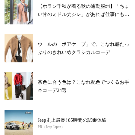
【ホラン千秋が着る秋の通勤服#4】「ちょ
い甘のミドル丈ジレ」があれば仕事にも仕
事...
ウールの「ボアケープ」で、こなれ感たっ
ぷりのきれいめクラシカルコーデ
茶色に合う色は？こなれ配色でつくるお手
本コーデ24選
Jeep史上最長! 85時間の試乗体験
PR（Jeep Japan）