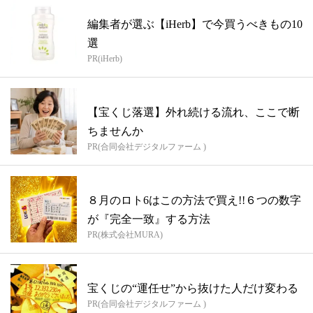
編集者が選ぶ【iHerb】で今買うべきもの10
選
PR(iHerb)
【宝くじ落選】外れ続ける流れ、ここで断
ちませんか
PR(合同会社デジタルファーム )
８月のロト6はこの方法で買え!!６つの数字
が『完全一致』する方法
PR(株式会社MURA)
宝くじの“運任せ”から抜けた人だけ変わる
PR(合同会社デジタルファーム )