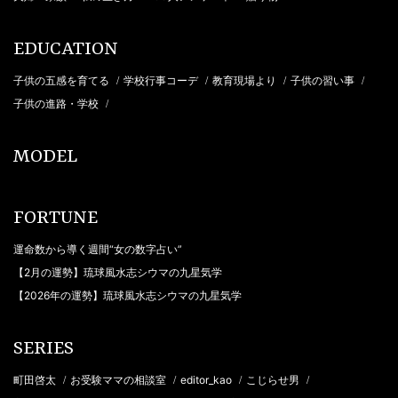
EDUCATION
子供の五感を育てる
学校行事コーデ
教育現場より
子供の習い事
/
/
/
/
子供の進路・学校
/
MODEL
FORTUNE
運命数から導く週間“女の数字占い”
【2月の運勢】琉球風水志シウマの九星気学
【2026年の運勢】琉球風水志シウマの九星気学
SERIES
町田啓太
お受験ママの相談室
editor_kao
こじらせ男
/
/
/
/