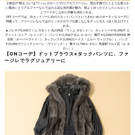
２枚目の”映えジレ”は”ウィム ガゼット”のリアルファージレ。思わず撫でたくような柔らか
い風合いとリアルファーならではの上品な光沢感が魅力。程よくゆったりとしたシルエット
とフードがこなれた印象を演出くれる。
OFFコーデでは、白カットソーに白のスエットパンツというきれいめスポーティなコーデに
羽織って。ファージレならではのリッチさがラフな着こなしをグッと大人っぽく仕上げてく
れる。
▲ジレ￥170,500(ウィム ガゼット 丸の内店〈ウィム ガゼット〉) カットソー￥16,500(ザ エ
ディット ストア〈ヒュッゲ〉) パンツ￥15,950(アダム エ ロペ) 帽子￥6,930(OVERRIDE 神
宮前〈オーバーライド〉) ネックレス￥25,800(ロードス〈エルペ ヴィジブル〉) バッグ
￥26,400(ヴァジックジャパン〈ヴァジック〉) 靴￥13,750(ル タロン 有楽町マルイ店〈ル タ
ロン〉)
【ONコーデ】ドットブラウス×タックパンツに、ファ
ージレでラグジュアリーに