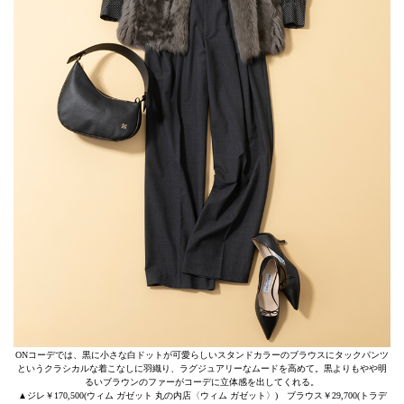
ONコーデでは、黒に小さな白ドットが可愛らしいスタンドカラーのブラウスにタックパンツ
というクラシカルな着こなしに羽織り、ラグジュアリーなムードを高めて。黒よりもやや明
るいブラウンのファーがコーデに立体感を出してくれる。
▲ジレ￥170,500(ウィム ガゼット 丸の内店〈ウィム ガゼット〉) ブラウス￥29,700(トラデ