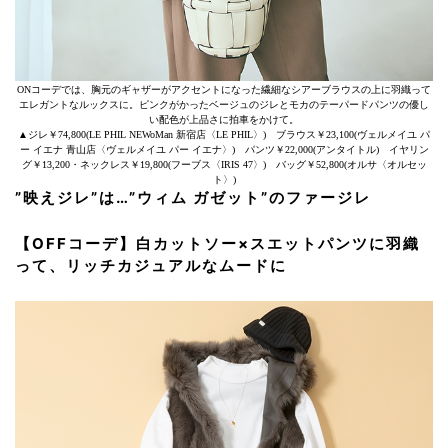
ONコーデでは、胸元のギャザーがアクセントになった繊細なシアーブラウスの上に羽織って
エレガントなルックスに。ピンクがかったベージュのジレとモカのテーパードパンツの優し
い配色が上品さに拍車をかけて。
▲ジレ￥74,800(LE PHIL NEWoMan 新宿店〈LE PHIL〉) ブラウス￥23,100(ヴェルメイユ パ
ー イエナ 青山店〈ヴェルメイユ パー イエナ〉) パンツ￥22,000(アンタイトル) イヤリン
グ￥13,200・ネックレス￥19,800(フーブス〈IRIS 47〉) バッグ￥52,800(オルサ〈オルセッ
ト〉)
”映えジレ”は…”ウィム ガゼット”のファージレ
【OFFコーデ】白カットソー×スエットパンツに羽織
って、リッチカジュアルなムードに