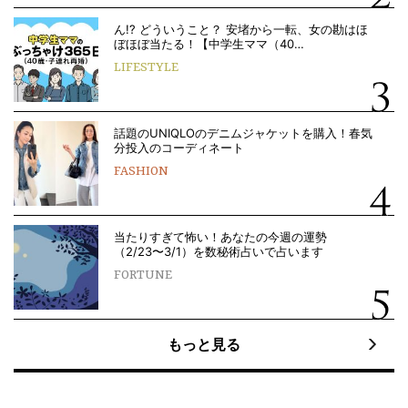
ん!? どういうこと？ 安堵から一転、女の勘はほ
ぼほぼ当たる！【中学生ママ（40…
LIFESTYLE
話題のUNIQLOのデニムジャケットを購入！春気
分投入のコーディネート
FASHION
当たりすぎて怖い！あなたの今週の運勢
（2/23〜3/1）を数秘術占いで占います
FORTUNE
もっと見る