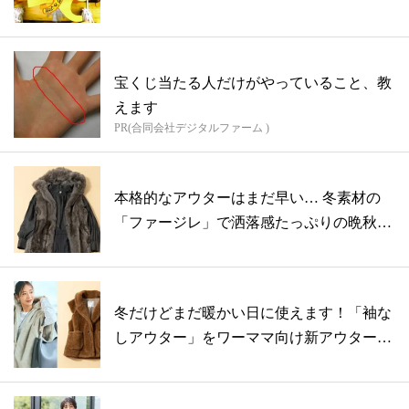
宝くじ当たる人だけがやっていること、教
えます
PR(合同会社デジタルファーム )
本格的なアウターはまだ早い… 冬素材の
「ファージレ」で洒落感たっぷりの晩秋コ
ーデ
冬だけどまだ暖かい日に使えます！「袖な
しアウター」をワーママ向け新アウターに
認定...