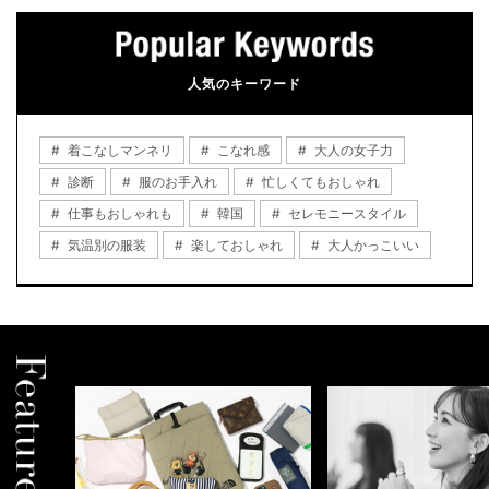
人気のキーワード
着こなしマンネリ
こなれ感
大人の女子力
診断
服のお手入れ
忙しくてもおしゃれ
仕事もおしゃれも
韓国
セレモニースタイル
気温別の服装
楽しておしゃれ
大人かっこいい