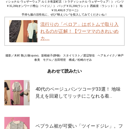
ィショナル ウェザーウェア ルミネ有楽町店〈トラディショナル ウェザーウェア〉) パンツ
￥35,200(オンワード樫山〈ベイジ,〉) バッグ￥35,200(ラシット 西銀座〈ラシット〉) 靴
￥59,400(ネブローニ)
手持ち服の活性化に、ぜひ”映えジレ”を投入してみてくださいね！
流行りの「ベロア」はボトムで取り入
れるのが正解！【ワーママのきれいめ
カ…
撮影／木村 敦(人物/ajoite)、坂根綾子(静物) スタイリスト／渡辺智佳 ヘア＆メイク／神戸
春美 モデル／吉田明世 構成／松崎のぞみ
あわせて読みたい
40代のベージュパンツコーデ33選！ 地味
見えを回避してリッチにこなれる着…
ペプラム裾が可愛い「ツイードジレ」。フ