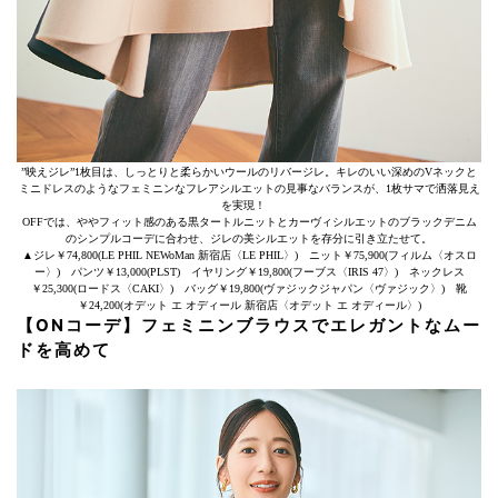
”映えジレ”1枚目は、しっとりと柔らかいウールのリバージレ。キレのいい深めのVネックと
ミニドレスのようなフェミニンなフレアシルエットの見事なバランスが、1枚サマで洒落見え
を実現！
OFFでは、ややフィット感のある黒タートルニットとカーヴィシルエットのブラックデニム
のシンプルコーデに合わせ、ジレの美シルエットを存分に引き立たせて。
▲ジレ￥74,800(LE PHIL NEWoMan 新宿店〈LE PHIL〉) ニット￥75,900(フィルム〈オスロ
ー〉) パンツ￥13,000(PLST) イヤリング￥19,800(フーブス〈IRIS 47〉) ネックレス
￥25,300(ロードス〈CAKI〉) バッグ￥19,800(ヴァジックジャパン〈ヴァジック〉) 靴
￥24,200(オデット エ オディール 新宿店〈オデット エ オディール〉)
【ONコーデ】フェミニンブラウスでエレガントなムー
ドを高めて