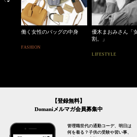
中身
優木まおみさん「女の時間
心地よくいられる
割。」
とは
LIFESTYLE
FASHION
【登録無料】
Domaniメルマガ会員募集中
管理職世代の通勤コーデ、明日は
何を着る？子供の受験や習い事、