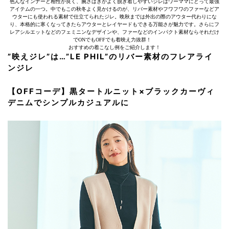
色んなインナーと相性が良く、腕さばきがよく脱ぎ着しやすいジレはワーママにとって最強
アイテムの一つ。中でもこの秋冬よく見かけるのが、リバー素材やフワフワのファーなどア
ウターにも使われる素材で仕立てられたジレ。晩秋までは外出の際のアウター代わりにな
り、本格的に寒くなってきたらアウターとレイヤードもできる万能さが魅力です。さらにフ
レアシルエットなどのフェミニンなデザインや、ファーなどのインパクト素材ならそれだけ
でONでもOFFでも着映え力抜群！
おすすめの着こなし例をご紹介します！
”映えジレ”は…”LE PHIL”のリバー素材のフレアライ
ンジレ
【OFFコーデ】黒タートルニット×ブラックカーヴィ
デニムでシンプルカジュアルに