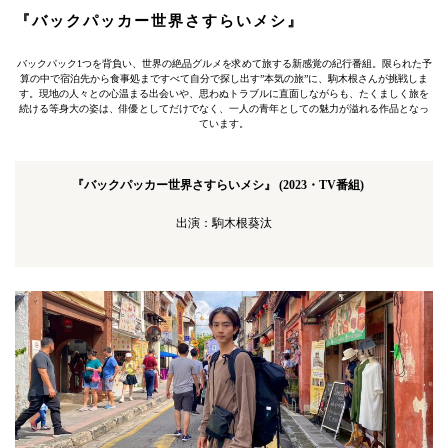
『バックパッカー世界さすらいメシ』
バックパック1つを背負い、世界の絶品グルメを求めて旅する新感覚の紀行番組。限られた予
算の中で宿泊先から食事処まですべて自分で探し出す”本気の旅”に、駒木根さんが挑戦しま
す。現地の人々との心温まる出会いや、思わぬトラブルに直面しながらも、たくましく旅を
続ける等身大の姿は、俳優としてだけでなく、一人の青年としての魅力が溢れる作品となっ
ています。
『バックパッカー世界さすらいメシ』 (2023・TV番組)
出演：駒木根葵汰