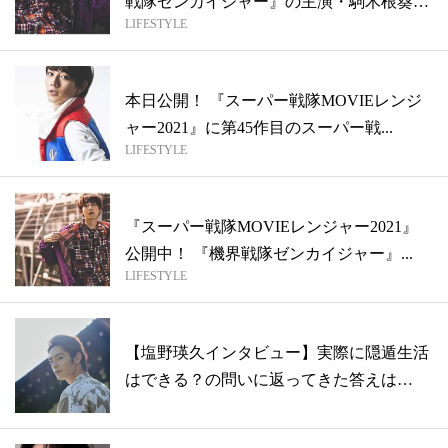
戦隊ゼンカイジャー』の主演・駒木根葵汰
LIFESTYLE
さん...
本日公開！ 『スーパー戦隊MOVIEレンジ
ャー2021』に第45作目のスーパー戦...
LIFESTYLE
『スーパー戦隊MOVIEレンジャー2021』
公開中！ 『機界戦隊ゼンカイジャー』...
LIFESTYLE
【塩野瑛久インタビュー】実際に隠遁生活
はできる？の問いに返ってきた答えは…