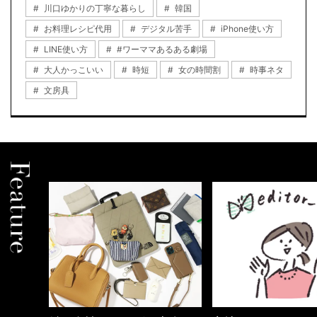
川口ゆかりの丁寧な暮らし
韓国
お料理レシピ代用
デジタル苦手
iPhone使い方
LINE使い方
#ワーママあるある劇場
大人かっこいい
時短
女の時間割
時事ネタ
文房具