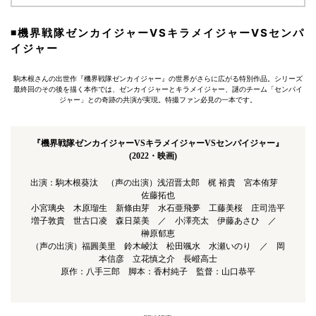
◾️機界戦隊ゼンカイジャーVSキラメイジャーVSセンパ
イジャー
駒木根さんの出世作『機界戦隊ゼンカイジャー』の世界がさらに広がる特別作品。シリーズ
最終回のその後を描く本作では、ゼンカイジャーとキラメイジャー、謎のチーム「センパイ
ジャー」との奇跡の共演が実現。特撮ファン必見の一本です。
『機界戦隊ゼンカイジャーVSキラメイジャーVSセンパイジャー』
(2022・映画)
出演：駒木根葵汰 （声の出演）浅沼晋太郎 梶 裕貴 宮本侑芽
佐藤拓也
小宮璃央 木原瑠生 新條由芽 水石亜飛夢 工藤美桜 庄司浩平
増子敦貴 世古口凌 森日菜美 ／ 小澤亮太 伊藤あさひ ／
榊原郁恵
（声の出演）福圓美里 鈴木崚汰 松田颯水 水瀬いのり ／ 岡
本信彦 立花慎之介 長嶝高士
原作：八手三郎 脚本：香村純子 監督：山口恭平