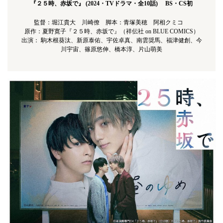
『２５時、赤坂で』 (2024・TVドラマ・全10話) BS・CS初
監督：堀江貴大 川崎僚 脚本：青塚美穂 阿相クミコ
原作：夏野寛子『２５時、赤坂で』（祥伝社 on BLUE COMICS）
出演： 駒木根葵汰、新原泰佑、宇佐卓真、南雲奨馬、福津健創、今
川宇宙、篠原悠伸、橋本淳、片山萌美