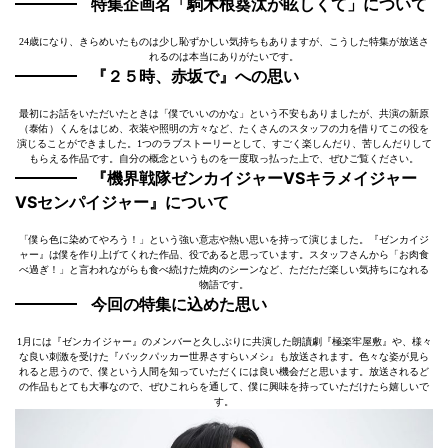
特集企画名「駒木根葵汰が眩しくて」について
24歳になり、きらめいたものは少し恥ずかしい気持ちもありますが、こうした特集が放送さ
れるのは本当にありがたいです。
『２５時、赤坂で』への思い
最初にお話をいただいたときは「僕でいいのかな」という不安もありましたが、共演の新原
（泰佑）くんをはじめ、衣装や照明の方々など、たくさんのスタッフの力を借りてこの役を
演じることができました。1つのラブストーリーとして、すごく楽しんだり、苦しんだりして
もらえる作品です。自分の概念というものを一度取っ払った上で、ぜひご覧ください。
『機界戦隊ゼンカイジャーVS
キラメイジャー
VS
センパイジャー
』について
「僕ら色に染めてやろう！」という強い意志や熱い思いを持って演じました。『ゼンカイジ
ャー』は僕を作り上げてくれた作品、役であると思っています。スタッフさんから「お肉食
べ過ぎ！」と言われながらも食べ続けた焼肉のシーンなど、ただただ楽しい気持ちになれる
物語です。
今回の特集に込めた思い
1月には『ゼンカイジャー』のメンバーと久しぶりに共演した朗讀劇『極楽牢屋敷』や、様々
な良い刺激を受けた『バックパッカー世界さすらいメシ』も放送されます。色々な姿が見ら
れると思うので、僕という人間を知っていただくには良い機会だと思います。放送されるど
の作品もとても大事なので、ぜひこれらを通して、僕に興味を持っていただけたら嬉しいで
す。