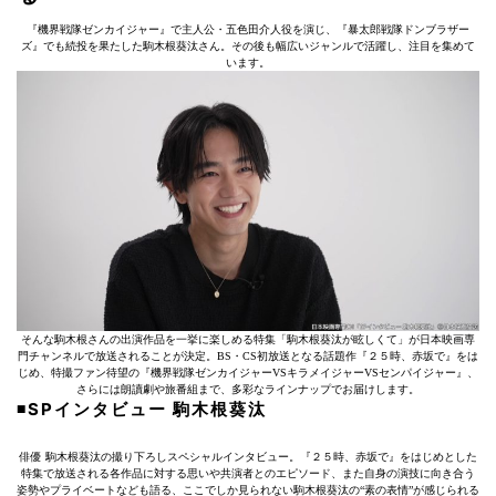
『機界戦隊ゼンカイジャー』で主人公・五色田介人役を演じ、『暴太郎戦隊ドンブラザー
ズ』でも続投を果たした駒木根葵汰さん。その後も幅広いジャンルで活躍し、注目を集めて
います。
そんな駒木根さんの出演作品を一挙に楽しめる特集「駒木根葵汰が眩しくて」が日本映画専
門チャンネルで放送されることが決定。BS・CS初放送となる話題作『２５時、赤坂で』をは
じめ、特撮ファン待望の『機界戦隊ゼンカイジャーVSキラメイジャーVSセンパイジャー』、
さらには朗讀劇や旅番組まで、多彩なラインナップでお届けします。
◾️SPインタビュー 駒木根葵汰
俳優 駒木根葵汰の撮り下ろしスペシャルインタビュー。『２５時、赤坂で』をはじめとした
特集で放送される各作品に対する思いや共演者とのエピソード、また自身の演技に向き合う
姿勢やプライベートなども語る、ここでしか見られない駒木根葵汰の“素の表情”が感じられる