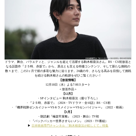
ドラマ、舞台、バラエティと、ジャンルを超えて活躍する駒木根葵汰さん。BS・CS初放送と
なる話題作『２５時、赤坂で』から、原点とも言える特撮コンテンツ、そして新たな挑戦の
数々まで、この2ヶ月で彼の多彩な魅力に迫ります。24歳の今、さらなる高みを目指して挑戦
を続ける駒木根さんの軌跡をぜひご覧ください！
【放送情報】
12月18日（水）よる7:00スタート
＜放送作品＞
【12月】
・SPインタビュー 駒木根葵汰（撮り下ろし）
・『２５時、赤坂で』（2024・TVドラマ・全10話）BS・CS初
・『機界戦隊ゼンカイジャーVSキラメイジャーVSセンパイジャー』（2022・映画）
【1月】
・朗読劇『極楽牢屋敷』（2023・舞台）TV初
・『バックパッカー世界さすらいメシ』（2023・TV番組）
▶︎
日本映画専門チャンネル 「駒木根葵汰が眩しくて」特集