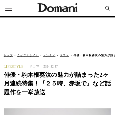
トップ
ライフスタイル
エンタメ
ドラマ
俳優・駒木根葵汰の魅力が詰
ドラマ
LIFESTYLE
2024.12.17
俳優・駒木根葵汰の魅力が詰まった2ヶ
月連続特集！『２５時、赤坂で』など話
題作を一挙放送