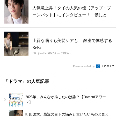
人気急上昇！タイの人気俳優【アップ・プ
ーンパット】にインタビュー！「僕にとっ
て怖...
上質な眠りも美髪ケアも！ 銀座で体感する
ReFa
PR（ReFa GINZA on CREA）
Recommended by
「ドラマ」の人気記事
2025年、みんなが推したのは誰？【Domaniアワー
ド】
町田啓太、最近の目下の悩みと買いたいものと言え