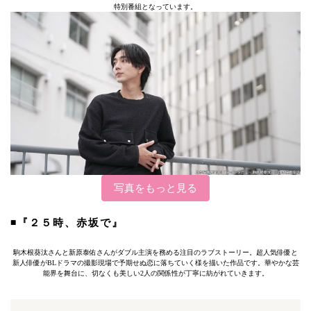
特別番組となっています。
写真をもっと見る
◾️
『２５時、赤坂で』
駒木根葵汰さんと新原泰佑さんがダブル主演を務める注目のラブストーリー。超人気俳優と
新人俳優がBLドラマの撮影現場で予期せぬ恋に落ちていく様を描いた作品です。華やかな芸
能界を舞台に、切なくも美しい2人の関係性が丁寧に紡がれていきます。