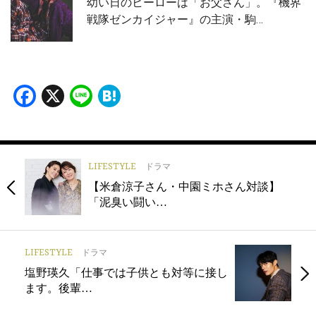
幼い日のヒーローは「お父さん」。『機界
戦隊ゼンカイジャー』の主演・駒…
Facebook
X
Line
Hatena
LIFESTYLE
ドラマ
【米倉涼子さん・中園ミホさん対談】
「泥臭い闘い…
LIFESTYLE
ドラマ
塩野瑛久「仕事では子供とも対等に接し
ます。後輩…