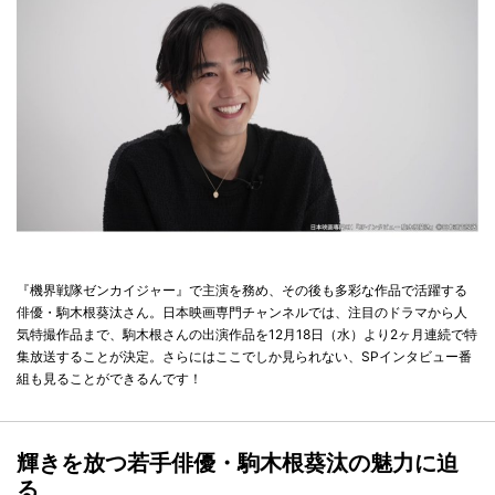
『機界戦隊ゼンカイジャー』で主演を務め、その後も多彩な作品で活躍する
俳優・駒木根葵汰さん。日本映画専門チャンネルでは、注目のドラマから人
気特撮作品まで、駒木根さんの出演作品を12月18日（水）より2ヶ月連続で特
集放送することが決定。さらにはここでしか見られない、SPインタビュー番
組も見ることができるんです！
輝きを放つ若手俳優・駒木根葵汰の魅力に迫
る