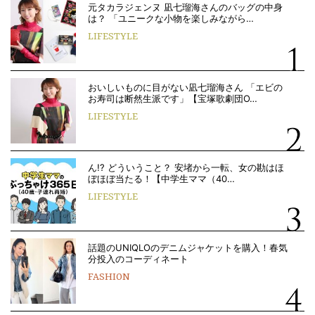
元タカラジェンヌ 凪七瑠海さんのバッグの中身
は？ 「ユニークな小物を楽しみながら…
LIFESTYLE
おいしいものに目がない凪七瑠海さん 「エビの
お寿司は断然生派です」【宝塚歌劇団O…
LIFESTYLE
ん!? どういうこと？ 安堵から一転、女の勘はほ
ぼほぼ当たる！【中学生ママ（40…
LIFESTYLE
話題のUNIQLOのデニムジャケットを購入！春気
分投入のコーディネート
FASHION