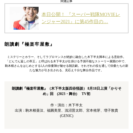
関連記事
本日公開！ 『スーパー戦隊MOVIEレ
ンジャー2021』に第45作目の…
朗
讀
劇『極楽牢屋敷』
ミステリーとホラー、そしてラブロマンスが絶妙に融合した木下半太脚本による意欲作。
「どんでん返しの帝王」と呼ばれる木下半太が仕掛ける予測不能なストーリー展開の中で、
駒木根さんをはじめとする5人の俳優陣が魅せる朗読劇。それぞれの役を通して俳優たちの新
たな魅力が引き出される、見応え十分な舞台作品です。
朗讀劇『極楽牢屋敷』（木下半太版四谷怪談） 8月18日上演「かりそ
め」回 (2023・舞台) TV初
作・演出：木下半太
出演：駒木根葵汰、福圓美里、浅沼晋太郎、宮本侑芽、増子敦貴
(GENIC)