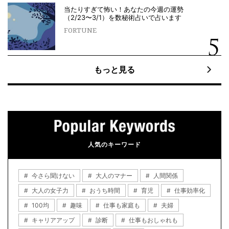
当たりすぎて怖い！あなたの今週の運勢
（2/23〜3/1）を数秘術占いで占います
FORTUNE
もっと見る
人気のキーワード
今さら聞けない
大人のマナー
人間関係
大人の女子力
おうち時間
育児
仕事効率化
100均
趣味
仕事も家庭も
夫婦
キャリアアップ
診断
仕事もおしゃれも