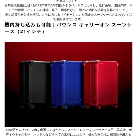
が登場しました。
衝撃吸収技術におけるCASETiFYの専門性をトラベルギアに応用し、走行距離、階段昇降、キ
ャリーの振動、ハンドルの伸縮、落下、耐寒性など、数々の過酷な試験を厳格にクリアし、
高い品質と耐久性を実現。さらにカスタマイゼーションを備えたスーツケースが2つのサイズ
で展開されています。
機内持ち込みも可能｜バウンス キャリーオン スーツケ
ース（21インチ）
2,000万台以上のスマホを保護してきたバウンステクノロジーをスーツケース用に再設計。ボ
ディやキャスター、ハンドルなどすべての素材にこだわり、優れた耐久性と機能性を備えま