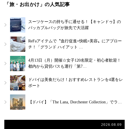
「旅・お出かけ」の人気記事
スーツケースの持ち手に通せる！【キャンドゥ】の
パッカブルバッグが旅先で大活躍
ReFaアイテムで〝血行促進×快眠×美容〟にアプロー
チ！「グランド ハイアット …
4月13日（月）開催☆女子120名限定・初心者歓迎！
都内から貸切バスも運行「第7…
ドバイは美食だらけ！おすすめレストランを4選をレ
ポート
【ドバイ】「The Lana, Dorchester Collection」でラ…
2026.08.09