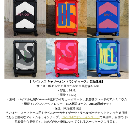
【「バウンス キャリーオン トランクケース」製品仕様】
・サイズ：幅44.5cm x 高さ75.6cm x 奥行き37.5cm
・容量：94.4L
・重量：6.5Kg
・素材：バイエル社製Makrolon®素材のポリカーボネート、航空機グレードのアルミニウム
・機能：バウンステクノロジー、TSA承認ロック、AirTag用ポケット
・保証：限定生涯保証
そのほか、スーツケース用トラベルオーガナイザーやトラベルポーチセットといった旅行時
にあると便利なアイテムもラインナップ。
CASETiFYオンラインストア
で展開中、店舗では5
月30日から発売です。旅の心強い相棒になってくれるスーツケースに注目を。