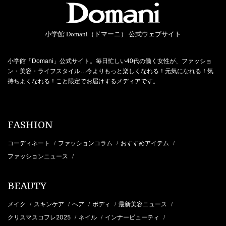
小学館 Domani（ドマーニ） 公式ウェブサイト
小学館「Domani」公式サイト。毎日忙しい40代の働く女性が、ファッショ
ン・美容・ライフスタイル…今よりもっと楽しくなれる！元気になれる！気
持ちよくなれる！こと限定でお届けするメディアです。
FASHION
コーディネート
ファッションコラム
おすすめアイテム
/
/
/
ファッションニュース
/
BEAUTY
メイク
スキンケア
ヘア
ボディ
最新美容ニュース
/
/
/
/
/
クリスマスコフレ2025
ネイル
インナービューティ
/
/
/