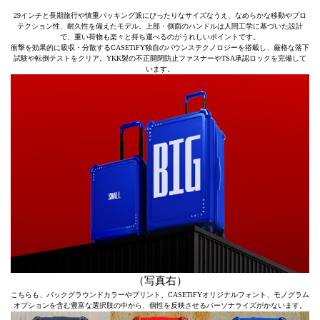
29インチと長期旅行や慎重パッキング派にぴったりなサイズなうえ、なめらかな移動やプロ
テクション性、耐久性を備えたモデル。上部・側面のハンドルは人間工学に基づいた設計
で、重い荷物も楽々と持ち運べるのがうれしいポイントです。
衝撃を効果的に吸収・分散するCASETiFY独自のバウンステクノロジーを搭載し、厳格な落下
試験や転倒テストをクリア。YKK製の不正開閉防止ファスナーやTSA承認ロックを完備して
います。
（写真右）
こちらも、バックグラウンドカラーやプリント、CASETiFYオリジナルフォント、モノグラム
オプションを含む豊富な選択肢の中から、個性を反映させるパーソナライズがかないます。