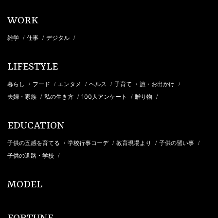
WORK
雑学
仕事
デジタル
/
/
/
LIFESTYLE
暮らし
フード
エンタメ
ヘルス
子育て
旅・お出かけ
/
/
/
/
/
/
夫婦・家族
私の生き方
100人アンケート
贈り物
/
/
/
/
EDUCATION
子供の五感を育てる
学校行事コーデ
教育現場より
子供の習い事
/
/
/
/
子供の進路・学校
/
MODEL