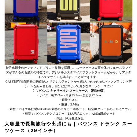
特許出願中のオンデマンドプリント技術を採用し、スーツケース表面全体のフルカスタマイ
ズができるのも最大の特徴です。デジタルカスタマイズプラットフォームだから、リアルタ
イムでデザインを確認することができます。
CASETiFY独自開発の3種類のオリジナルフォントから選び、それぞれのバックグラウンドデ
ザインを組み合わせ、自分だけのとっておきなスーツケースに♡
【「バウンス キャリーオン スーツケース」製品仕様】
・サイズ：幅35.3cm×高さ53.5cm×奥行き22.8cm
・容量：33.8L
・重量：3.74kg
・素材：バイエル社製Makrolon®素材のポリカーボネート、航空機グレードのアルミニウム
・機能：バウンステクノロジー、TSA承認ロック、AirTag用ポケット
・保証：限定生涯保証
大容量で長期旅行や出張にも｜バウンス トランク スー
ツケース（29インチ）