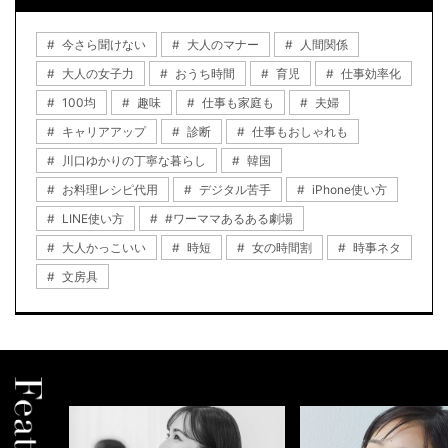
今さら聞けない
大人のマナー
人間関係
大人の女子力
おうち時間
育児
仕事効率化
100均
趣味
仕事も家庭も
夫婦
キャリアアップ
診断
仕事もおしゃれも
川口ゆかりの丁寧な暮らし
韓国
お料理レシピ代用
デジタル苦手
iPhone使い方
LINE使い方
#ワーママあるある劇場
大人かっこいい
時短
女の時間割
時事ネタ
文房具