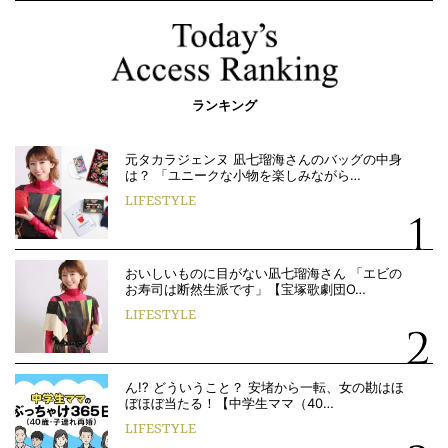
ランキング
元タカラジェンヌ 凪七瑠海さんのバッグの中身
は？ 「ユニークな小物を楽しみながら…
LIFESTYLE
おいしいものに目がない凪七瑠海さん 「エビの
お寿司は断然生派です」【宝塚歌劇団O…
LIFESTYLE
ん!? どういうこと？ 安堵から一転、女の勘はほ
ぼほぼ当たる！【中学生ママ（40…
LIFESTYLE