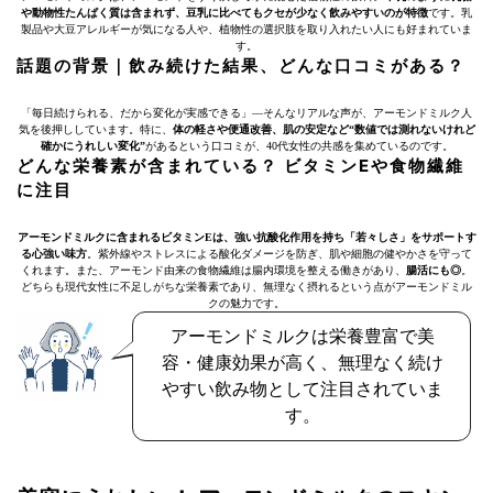
や動物性たんぱく質は含まれず、豆乳に比べてもクセが少なく飲みやすいのが特徴
です。乳
製品や大豆アレルギーが気になる人や、植物性の選択肢を取り入れたい人にも好まれていま
す。
話題の背景｜飲み続けた結果、どんな口コミがある？
「毎日続けられる、だから変化が実感できる」—そんなリアルな声が、アーモンドミルク人
気を後押ししています。特に、
体の軽さや便通改善、肌の安定など“数値では測れないけれど
確かにうれしい変化”
があるという口コミが、40代女性の共感を集めているのです。
どんな栄養素が含まれている？ ビタミンEや食物繊維
に注目
アーモンドミルクに含まれるビタミンEは、強い抗酸化作用を持ち「若々しさ」をサポートす
る心強い味方
。紫外線やストレスによる酸化ダメージを防ぎ、肌や細胞の健やかさを守って
くれます。また、アーモンド由来の食物繊維は腸内環境を整える働きがあり、
腸活にも◎
。
どちらも現代女性に不足しがちな栄養素であり、無理なく摂れるという点がアーモンドミル
クの魅力です。
アーモンドミルクは栄養豊富で美
容・健康効果が高く、無理なく続け
やすい飲み物として注目されていま
す。