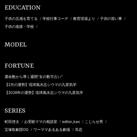
EDUCATION
子供の五感を育てる
学校行事コーデ
教育現場より
子供の習い事
/
/
/
/
子供の進路・学校
/
MODEL
FORTUNE
運命数から導く週間“女の数字占い”
【2月の運勢】琉球風水志シウマの九星気学
【2026年の運勢】琉球風水志シウマの九星気学
SERIES
町田啓太
お受験ママの相談室
editor_kao
こじらせ男
/
/
/
/
宝塚歌劇団OG
ワーママあるある劇場
耳恋
/
/