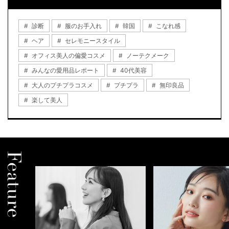
診断
服のお手入れ
韓国
こなれ感
ヘア
セレモニースタイル
オフィス美人の偏愛コスメ
ノーテクメーク
みんなの愛用品レポート
40代美容
大人のプチプラコスメ
プチプラ
無印良品
楽して美人