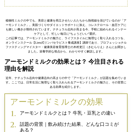
植物性ミルクの中でも、美容と健康を両立させたい人たちから熱視線を浴びているのが「ア
ーモンドミルク」。美肌づくりやダイエットサポートに加え、コレステロール・血圧ケアに
も嬉しい働きが期待されています。ナチュラル志向が高まる今、手軽に始められるインナー
ケアとして、忙しい毎日に“ちょうどいい”選択。
この記事では、アーモンドミルクの魅力と、ライフスタイルに無理なく取り入れるコツを、
オンラインスクール【Lieru式リンパセラピスト養成講座】講師であり、プロフェッショナル
ファスティングマイスター・健康美容食育指導士の木村吏江（きむらりえ）さんにお聞きし
ました。栄養学的な視点から、わかりやすく解説します。
アーモンドミルクの効果とは？ 今注目される
理由を解説
近年、ナチュラル志向や健康志向の高まりの中で「アーモンドミルク」が話題を集めていま
す。ここでは、日常生活に無理なく取り入れられるアーモンドミルクの魅力と、その背景に
ある効果を紹介します。
アーモンドミルクの効果
アーモンドミルクとは？ 牛乳・豆乳との違い
話題の背景｜飲み続けた結果、どんな口コミが
ある？