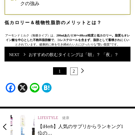
クの強み
低カロリー＆植物性脂肪のメリットとは？
アーモンドミルク（無糖タイプ）は、
200mlあたり30〜40kcal程度と低カロリー。脂質もオレ
イン酸を中心とした不飽和脂肪酸で、コレステロールを含まず、脂肪として蓄積されにくい
とされています。健康的に体を引き締めたい人にぴったりな“賢い脂質”です。
おすすめの飲むタイミングは「朝」？ 「夜」？
1
2
Facebook
X
Line
Hatena
LIFESTYLE
健康
【iHerb】人気のサプリからランキング1
位の…