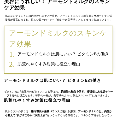
美容にうれしい！ アーモンドミルクのスキン
ケア効果
肌のコンディションは内側からのケアが重要。アーモンドミルクには美肌をサポートする栄
養素が豊富に含まれ、忙しい日々の中でも「飲むだけ美容法」として支持を集めています。
アーモンドミルクのスキンケ
ア効果
アーモンドミルクは肌にいい？ ビタミンEの働き
肌荒れやくすみ対策に役立つ理由
アーモンドミルクは肌にいい？ ビタミンEの働き
ビタミンEは「若返りのビタミン」とも呼ばれ、
肌細胞の酸化を防ぎ、透明感のある肌をキー
プ
するのに役立ちます。毎日の一杯が、美容液のような“飲むスキンケア”になりますよ。
肌荒れやくすみ対策に役立つ理由
肌トラブルの多くは、
腸内環境や栄養バランスの乱れが原因
。
アーモンドミルクは、内側か
ら整えて“肌がすこやかに戻る土台”
をつくってくれる存在です。スキンケア迷子になってい