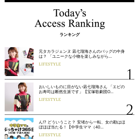
ランキング
元タカラジェンヌ 凪七瑠海さんのバッグの中身
は？ 「ユニークな小物を楽しみながら…
LIFESTYLE
おいしいものに目がない凪七瑠海さん 「エビの
お寿司は断然生派です」【宝塚歌劇団O…
LIFESTYLE
ん!? どういうこと？ 安堵から一転、女の勘はほ
ぼほぼ当たる！【中学生ママ（40…
LIFESTYLE