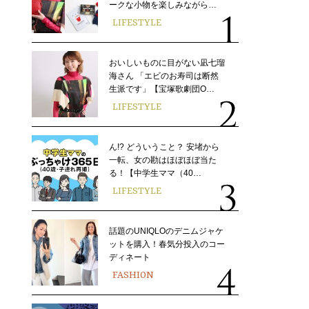
ークな小物を楽しみながら…
LIFESTYLE
おいしいものに目がない凪七瑠
海さん 「エビのお寿司は断然
生派です」【宝塚歌劇団O…
LIFESTYLE
ん!? どういうこと？ 安堵から
一転、女の勘はほぼほぼ当た
る！【中学生ママ（40…
LIFESTYLE
話題のUNIQLOのデニムジャケ
ットを購入！春気分投入のコー
ディネート
FASHION