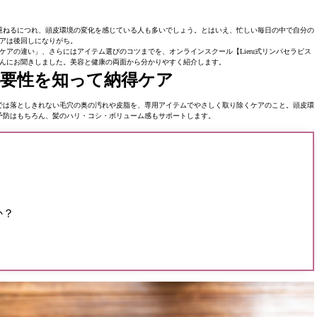
重ねるにつれ、頭皮環境の変化を感じている人も多いでしょう。とはいえ、忙しい毎日の中で自分の
アは後回しになりがち。
アの違い」、さらにはアイテム選びのコツまでを、オンラインスクール【Lieru式リンパセラピス
んにお聞きしました。美容と健康の両面から分かりやすく紹介します。
必要性を知って納得ケア
では落としきれない毛穴の奥の汚れや皮脂を、専用アイテムでやさしく取り除くケアのこと。頭皮環
予防はもちろん、髪のハリ・コシ・ボリューム感もサポートします。
？
か？