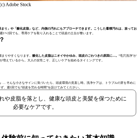
(c) Adobe Stock
詰まり」や「酸化皮脂」など、内側の汚れにもアプローチできます。こうした蓄積汚れは、放ってお
週1〜2回でも、専用ケアを取り入れることで頭皮の土台が整います。
？
溜まりやすくなります。
酸化した皮脂はニオイやかゆみ、頭皮のごわつきの原因に…。
“毛穴洗浄”が
が増えているから。大人の女性こそ、正しいケアを始めるタイミングです。
」
… そんな小さなサインに気づいたら、頭皮環境の見直し時。洗浄ケアは、トラブルの芽を早めに
せず、週1回でも“頭皮を労わる時間”を設けてみてください。
れや皮脂を落とし、健康な頭皮と美髪を保つために
必要なケアです。