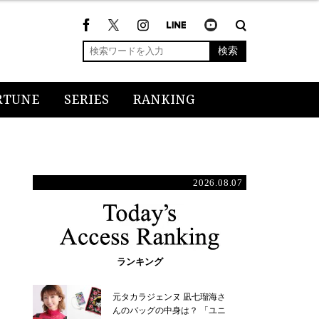
検索
RTUNE
SERIES
RANKING
2026.08.07
ランキング
元タカラジェンヌ 凪七瑠海さ
んのバッグの中身は？ 「ユニ