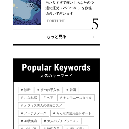
当たりすぎて怖い！あなたの今
週の運勢（2/23〜3/1）を数秘
術占いで占います
FORTUNE
もっと見る
人気のキーワード
診断
服のお手入れ
韓国
こなれ感
ヘア
セレモニースタイル
オフィス美人の偏愛コスメ
ノーテクメーク
みんなの愛用品レポート
40代美容
大人のプチプラコスメ
プチプラ
無印良品
楽して美人