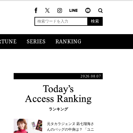
検索
RTUNE
SERIES
RANKING
2026.08.07
ランキング
元タカラジェンヌ 凪七瑠海さ
んのバッグの中身は？ 「ユニ