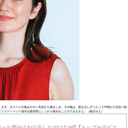
。まず、ダメージの進みやすい毛先から揉みこみ、その後は、髪を少しずつとって中間から毛先へ軽
てトリートメント成分を髪内部にしっかり留めることができますよ」（細川さん）
だった髪がうねり出したのはなぜ⁉︎【トップセラピス