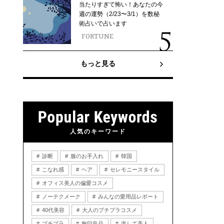
当たりすぎて怖い！あなたの今
週の運勢（2/23〜3/1）を数秘
術占いで占います
FORTUNE
もっと見る
人気のキーワード
診断
服のお手入れ
韓国
こなれ感
ヘア
セレモニースタイル
オフィス美人の偏愛コスメ
ノーテクメーク
みんなの愛用品レポート
40代美容
大人のプチプラコスメ
プチプラ
無印良品
楽して美人