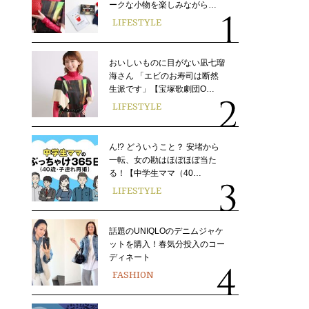
ークな小物を楽しみながら…
LIFESTYLE
おいしいものに目がない凪七瑠
海さん 「エビのお寿司は断然
生派です」【宝塚歌劇団O…
LIFESTYLE
ん!? どういうこと？ 安堵から
一転、女の勘はほぼほぼ当た
る！【中学生ママ（40…
LIFESTYLE
話題のUNIQLOのデニムジャケ
ットを購入！春気分投入のコー
ディネート
FASHION