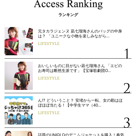
ランキング
元タカラジェンヌ 凪七瑠海さんのバッグの中身
は？ 「ユニークな小物を楽しみながら…
LIFESTYLE
おいしいものに目がない凪七瑠海さん 「エビの
お寿司は断然生派です」【宝塚歌劇団O…
LIFESTYLE
ん!? どういうこと？ 安堵から一転、女の勘はほ
ぼほぼ当たる！【中学生ママ（40…
LIFESTYLE
話題のUNIQLOのデニムジャケットを購入！春気