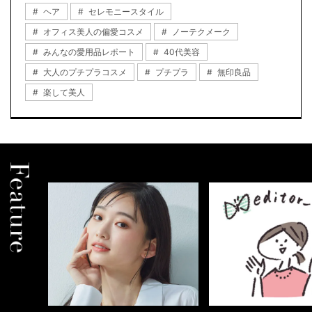
ヘア
セレモニースタイル
オフィス美人の偏愛コスメ
ノーテクメーク
みんなの愛用品レポート
40代美容
大人のプチプラコスメ
プチプラ
無印良品
楽して美人