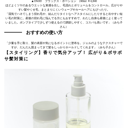
▲OWAY フラックス・ポーション 240ml ￥4,840
ほどよくツヤのあるウエットな束感を出し、毛流れとボリュームをコントロール。広がりや
すい髪やくせ毛、まとまりにくいウェーブやカールヘアにもぴったり。
「湿気でハネてしまう切れ毛や、結んだりタイトなヘアスタイルにしたりすると出やすい短
い毛の対策に。産後の切れ毛に悩んでる方にもおすすめで、わたし自身も産後によく使って
いました。ポンプタイプで少しずつ使えるので調節しやすく、コスパも高いです」（みち子
さん）
おすすめの使い方
「少量を手に取り、髪の表面や気になるポイントに塗布を。ジェルのようなテクスチャーで
すが、だんだん固まってきて髪をしっかりホールドしてくれます」（みち子さん）
【スタイリング】香りで気分アップ！ 広がり＆ボサボ
サ髪対策に