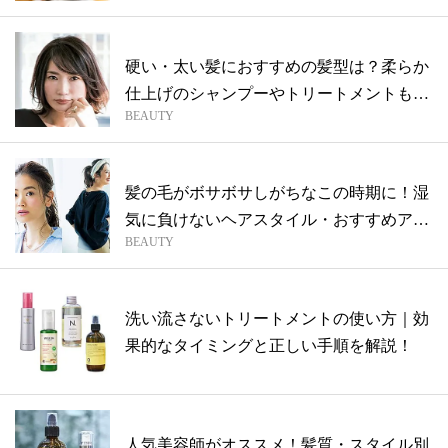
硬い・太い髪におすすめの髪型は？柔らか
仕上げのシャンプーやトリートメントも紹
BEAUTY
介
髪の毛がボサボサしがちなこの時期に！湿
気に負けないヘアスタイル・おすすめアイ
BEAUTY
テム...
洗い流さないトリートメントの使い方｜効
果的なタイミングと正しい手順を解説！
人気美容師がオススメ！髪質・スタイル別