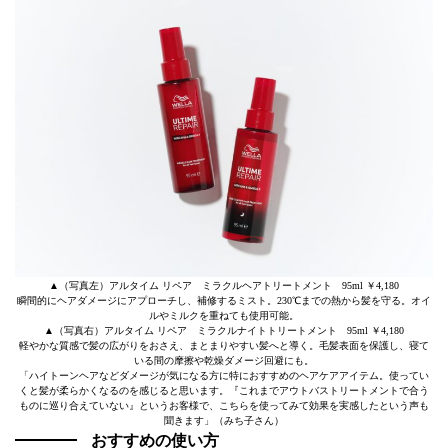
▲（写真左）アルタイム リペア ミラクルヘアトリートメント 95ml ￥4,180
瞬間的にヘアダメージにアプローチし、補修するミスト。230℃までの熱から髪を守る。オイ
ルやミルクを重ねても使用可能。
▲（写真右）アルタイム リペア ミラクルナイトトリートメント 95ml ￥4,180
軽やかな質感で髪の広がりをおさえ、まとまりやすい髪へと導く。毛髪表面を保護し、寝て
いる間の摩擦や乾燥ダメージ回避にも。
「ハイトーンヘアなどダメージが気になる方に特におすすめのヘアケアアイテム。使ってい
くと髪が柔らかくなるのを感じると思います。『これまでアウトバストリートメントで合う
ものに巡り合えていない』というお客様で、こちらを使ってみて効果を実感したという声も
聞きます」（みち子さん）
おすすめの使い方