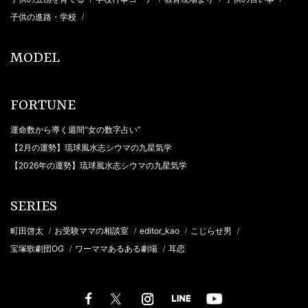
子供の進路・学校
/
MODEL
FORTUNE
運命数から導く週間“女の数字占い”
【2月の運勢】琉球風水志シウマの九星気学
【2026年の運勢】琉球風水志シウマの九星気学
SERIES
町田啓太
お受験ママの相談室
editor_kao
こじらせ男
/
/
/
/
宝塚歌劇団OG
ワーママあるある劇場
耳恋
/
/