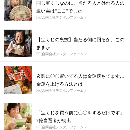
同じ宝くじなのに、当たる人と外れる人の
違い実は“ここ”でした
PR(合同会社デジタルファーム )
【宝くじの裏技】当たる側に回るか、この
ままか
PR(合同会社デジタルファーム )
玄関に〇〇置いてる人は金運落ちてます…
金運を上げる方法とは
PR(合同会社デジタルファーム )
「宝くじを買う前に〇〇をするだけです」
7億当選者が続出
PR(合同会社デジタルファーム )