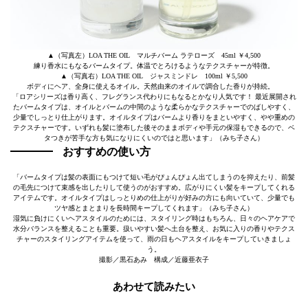
▲（写真左）LOA THE OIL マルチバーム ラテローズ 45ml ￥4,500
練り香水にもなるバームタイプ。体温でとろけるようなテクスチャーが特徴。
▲（写真右）LOA THE OIL ジャスミンドレ 100ml ￥5,500
ボディにヘア、全身に使えるオイル。天然由来のオイルで調合した香りが持続。
「ロアシリーズは香り高く、フレグランス代わりにもなるとかなり人気です！ 最近展開され
たバームタイプは、オイルとバームの中間のような柔らかなテクスチャーでのばしやすく、
少量でしっとり仕上がります。オイルタイプはバームより香りをまといやすく、やや重めの
テクスチャーです。いずれも髪に塗布した後そのままボディや手元の保湿もできるので、ベ
タつきが苦手な方も気になりにくいのではと思います」（みち子さん）
おすすめの使い方
「バームタイプは髪の表面にもつけて短い毛がぴょんぴょん出てしまうのを抑えたり、前髪
の毛先につけて束感を出したりして使うのがおすすめ。広がりにくい髪をキープしてくれる
アイテムです。オイルタイプはしっとりめの仕上がりが好みの方にも向いていて、少量でも
ツヤ感とまとまりを長時間キープしてくれます」（みち子さん）
湿気に負けにくいヘアスタイルのためには、スタイリング時はもちろん、日々のヘアケアで
水分バランスを整えることも重要。扱いやすい髪へ土台を整え、お気に入りの香りやテクス
チャーのスタイリングアイテムを使って、雨の日もヘアスタイルをキープしていきましょ
う。
撮影／黒石あみ 構成／近藤亜衣子
あわせて読みたい