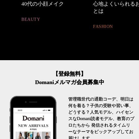
身
40代の小顔メイク
心地よくいられるおし
とは
BEAUTY
FASHION
【登録無料】
Domaniメルマガ会員募集中
管理職世代の通勤コーデ、明日は
何を着る？子供の受験や習い事、
どうする？人気モデル、ハイセン
スなDomani読者モデル、教育のプ
ロたちから 発信されるタイムリ
ーなテーマをピックアップしてお
届けします。