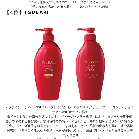
「広がりを抑えてくれるので」（くーさまんささん／50代）
「髪のうねり広がりが落ち着く」（ゆきむうさん／50代）
【4位】TSUBAKI
▲ファイントゥデイ TSUBAKI プレミアム モイスト＆リペア シャンプー ・コンディショナ
ー 各450mL オープン価格
ダメージを受けた部分を見つけ出す 「ダメージセンサー機能」により、ダメージを集中補
修。ツヤのある弾む髪へ。水分保持力の高い「アセチルヒアルロン酸Na」にタンパク質を多
く含む「ダイズ種子を由来とするエキス」を加えることで、毛髪の保水力を高めて水分蒸散
を抑制。毛髪内にうるおいを保持。水分が蒸散しやすい毛先までしっとりまとまる髪へと導
いてくれます