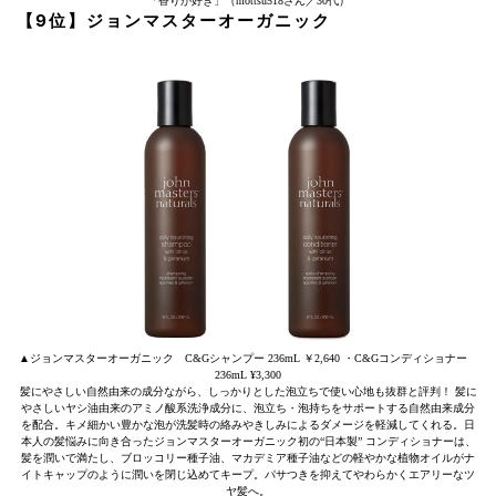
「香りが好き」（mottsu518さん／30代）
【9位】ジョンマスターオーガニック
▲ジョンマスターオーガニック C&Gシャンプー 236mL ￥2,640 ・C&Gコンディショナー
236mL ¥3,300
髪にやさしい自然由来の成分ながら、しっかりとした泡立ちで使い心地も抜群と評判！ 髪に
やさしいヤシ油由来のアミノ酸系洗浄成分に、泡立ち・泡持ちをサポートする自然由来成分
を配合。キメ細かい豊かな泡が洗髪時の絡みやきしみによるダメージを軽減してくれる。日
本人の髪悩みに向き合ったジョンマスターオーガニック初の“日本製” コンディショナーは、
髪を潤いで満たし、ブロッコリー種子油、マカデミア種子油などの軽やかな植物オイルがナ
イトキャップのように潤いを閉じ込めてキープ。パサつきを抑えてやわらかくエアリーなツ
ヤ髪へ。