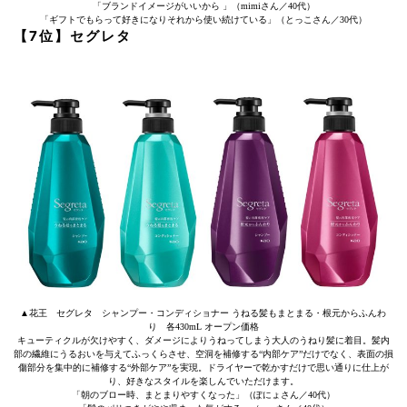
「ブランドイメージがいいから 」（mimiさん／40代）
「ギフトでもらって好きになりそれから使い続けている」（とっこさん／30代）
【7位】セグレタ
▲花王 セグレタ シャンプー・コンディショナー うねる髪もまとまる・根元からふんわ
り 各430mL オープン価格
キューティクルが欠けやすく、ダメージによりうねってしまう大人のうねり髪に着目。髪内
部の繊維にうるおいを与えてふっくらさせ、空洞を補修する“内部ケア”だけでなく、表面の損
傷部分を集中的に補修する“外部ケア”を実現。ドライヤーで乾かすだけで思い通りに仕上が
り、好きなスタイルを楽しんでいただけます。
「朝のブロー時、まとまりやすくなった」（ぽにょさん／40代）