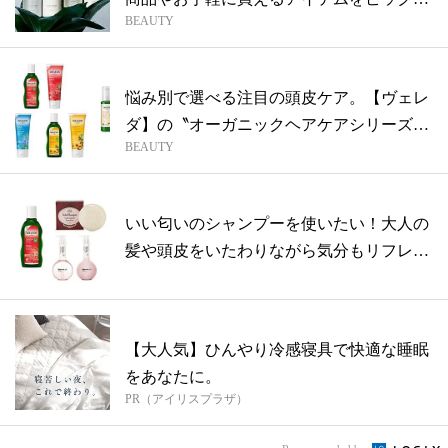
BEAUTY
ップ
悩み別で選べる注目の頭皮ケア。【ヴェレ
ダ】の〝オーガニックヘアケアシリーズ〟
BEAUTY
がリ...
いい匂いのシャンプーを使いたい！大人の
髪や頭皮をいたわりながら気分もリフレッ
シュ
【大人気】ひんやり冷感寝具で快適な睡眠
をあなたに。
PR（アイリスプラザ）