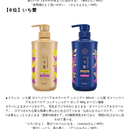
「髪のパサつきがやや収まった気がする」（amyさん／40代）
「使用感がよく洗いやすい」（そよそよさん／50代）
【6位】いち髪
▲クラシエ いち髪 ダメージリペア＆カラーケア シャンプー 480ｍL・いち髪 ダメージリペ
ア＆カラーケア コンディショナー ポンプ 480g オープン価格
カラーによるダメージをケアし、毛先までツヤやかにまとまる「ダメージリペア＆カラーケ
ア」、ゴワつきがちな髪も指通り滑らかに仕上げてくれる「なめらかスムースケア」、パサ
つき髪もしっとりまとまる「濃密W保湿ケア」の3種類用意されており、理想の仕上がりに合
わせて選べる。
「コスパがよく、髪がツルツルになる」（yuriyuriさん／40代）
「髪がしっとり、落ち着く」（アリエルさん／30代）