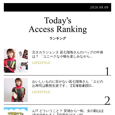
2026.08.09
ランキング
元タカラジェンヌ 凪七瑠海さんのバッグの中身
は？ 「ユニークな小物を楽しみながら…
LIFESTYLE
おいしいものに目がない凪七瑠海さん 「エビの
お寿司は断然生派です」【宝塚歌劇団O…
LIFESTYLE
ん!? どういうこと？ 安堵から一転、女の勘はほ
ぼほぼ当たる！【中学生ママ（40…