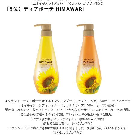
「ニオイがきつすぎない」（クルメいちごさん／50代）
【5位】ディアボーテ HIMAWARI
▲クラシエ ディアボーテ オイルインシャンプー（リッチ＆リペア） 500ｍL・ディアボーテ
オイルインコンディショナー（リッチ＆リペア）500g オープン価格
髪がきしみやすい、広がりまとまりにくい、ツヤがなくパサついてみえるという、3つの髪悩
みに合わせて選べるライン展開。フレッシュで心地よい香りも魅力。
「パサつきが収まりしっとりする」（pankoさん／40代）
「多毛でも落ち着く」（mkさん／30代）
「ドラッグストアで購入でき値段の割にいいと聞きました。髪質にもあっているようです」
（さいはりさん／30代）