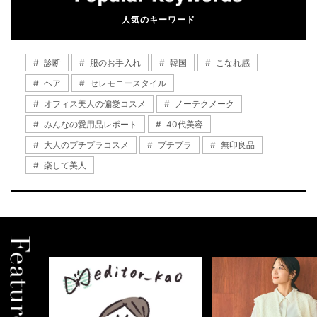
人気のキーワード
診断
服のお手入れ
韓国
こなれ感
ヘア
セレモニースタイル
オフィス美人の偏愛コスメ
ノーテクメーク
みんなの愛用品レポート
40代美容
大人のプチプラコスメ
プチプラ
無印良品
楽して美人