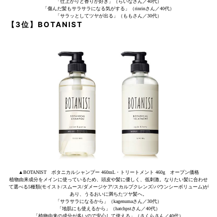
「仕上がりと香りが好き」（らいなさん／40代）
「傷んだ髪もサラサラになる気がする」（rinrinさん／40代）
「サラッとしてツヤが出る」（ももさん／30代）
【3位】BOTANIST
▲BOTANIST ボタニカルシャンプー 460mL・トリートメント 460g オープン価格
植物由来成分をメインに使っているため、頭皮や髪に優しく、低刺激。なりたい髪に合わせ
て選べる5種類(モイスト/スムース/ダメージケア/スカルプクレンズ/バウンシーボリューム)が
あり、うるおいに満ちたツヤ髪へ。
「サラサラになるから」（kagenumaさん／30代）
「地肌にも使えるから」（hatchpstさん／40代）
「植物由来の成分が多いので安心して使える」（さくらさん／40代）