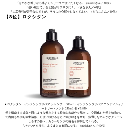
「ほのかな香りが心地よくシリーズで使いたくなる」（makkoさん／40代）
「使い続けていると髪がサラサラに！」（さなさん／40代）
「人工香料が苦手なのですが、そうした心配をしなくてよい」（どらこさん／50代）
【8位】ロクシタン
▲ロクシタン インテンシヴリペア シャンプー 300mL・インテンシヴリペア コンディショナ
ートリートメント 250mL 各￥3,850
髪を構成する成分と同じような働きをする植物由来成分を配合し、空洞化した髪を植物の力
で内側も外側も集中補修。た使い続けるほどに髪は輝きを放ち、指通りなめらかなダメージ
しらずの髪へ。カラーリングの褪色も抑制してくれる。
「パサつきを抑え、よくまとまる髪になる」（nddokaさん／40代）