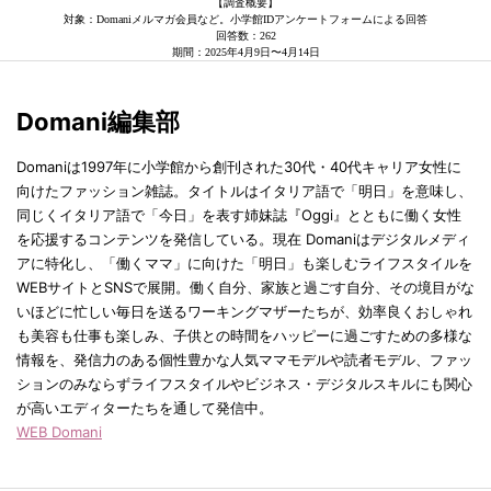
【調査概要】
対象：Domaniメルマガ会員など。小学館IDアンケートフォームによる回答
回答数：262
期間：2025年4月9日〜4月14日
Domani編集部
Domaniは1997年に小学館から創刊された30代・40代キャリア女性に
向けたファッション雑誌。タイトルはイタリア語で「明日」を意味し、
同じくイタリア語で「今日」を表す姉妹誌『Oggi』とともに働く女性
を応援するコンテンツを発信している。現在 Domaniはデジタルメディ
アに特化し、「働くママ」に向けた「明日」も楽しむライフスタイルを
WEBサイトとSNSで展開。働く自分、家族と過ごす自分、その境目がな
いほどに忙しい毎日を送るワーキングマザーたちが、効率良くおしゃれ
も美容も仕事も楽しみ、子供との時間をハッピーに過ごすための多様な
情報を、発信力のある個性豊かな人気ママモデルや読者モデル、ファッ
ションのみならずライフスタイルやビジネス・デジタルスキルにも関心
が高いエディターたちを通して発信中。
WEB Domani