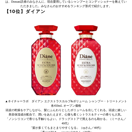
は、Domani読者のみなさんに、現在愛用しているシャンプーとコンディショナーを教えてい
ただきました。みなさんのおすすめをランキング形式で紹介します。
【10位】ダイアン
▲ネイチャーラボ ダイアン エクストラスカルプ&ボリューム シャンプー・トリートメント
各450mL オープン価格
頭皮の乾燥をケアしながら、髪にふんわりとしたボリュームを出してくれる。頭皮に嬉しい
美容保湿成分配合で、潤いをあたえます。心落ち着くシトラス＆ティーの香りも人気。
「ノンシリコンで香りも手触りもよい。ドラッグストアで買えるのも助かる」（ミーさん／
40代）
「髪が多くてもまとまりやすくなる」（cpさん／40代）