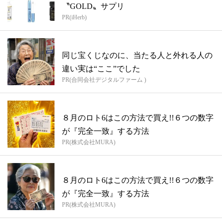
〝GOLD〟サプリ
PR(iHerb)
同じ宝くじなのに、当たる人と外れる人の
違い実は“ここ”でした
PR(合同会社デジタルファーム )
８月のロト6はこの方法で買え!!６つの数字
が『完全一致』する方法
PR(株式会社MURA)
８月のロト6はこの方法で買え!!６つの数字
が『完全一致』する方法
PR(株式会社MURA)