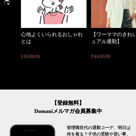
しゃれ
【ワーママのきれいめカジ
優木まおみさん「
ュアル通勤】
割。」
FASHION
LIFESTYLE
【登録無料】
Domaniメルマガ会員募集中
管理職世代の通勤コーデ、明日は
何を着る？子供の受験や習い事、