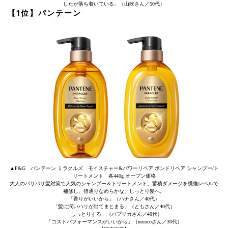
したが落ち着いている」（山吹さん／50代）
【1位】パンテーン
▲P&G パンテーン ミラクルズ モイスチャー&パワーリペア ボンドリペア シャンプー/ト
リートメント 各440g オープン価格
大人のパサパサ髪対策で人気のシャンプー＆トリートメント。蓄積ダメージを繊維レベルで
補修し、指通りなめらかな、しっとり髪へ。
「香りがいいから」（ハナさん／40代）
「髪に潤いハリが出てまとまる」（ともさん／40代）
「しっとりする」（パプリカさん／40代）
「コストパフォーマンスがいいから」（necocoさん／30代）