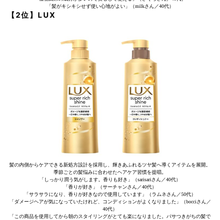
「髪がキシキシせず使い心地がよい」（milkさん／40代）
【2位】LUX
髪の内側からケアできる新処方設計を採用し、輝きあふれるツヤ髪へ導くアイテムを展開。
季節ごとの髪悩みに合わせたヘアケア習慣を提唱。
「しっかり潤う気がします。香りも好き」（sarisariさん／40代）
「香りが好き」（サーチャンさん／40代）
「サラサラになり、香りが好きなので使用しています」（ラムネさん／50代）
「ダメージヘアが気になっていたけれど、コンディションがよくなりました」（bocciさん／
40代）
「この商品を使用してから朝のスタイリングがとても楽になりました。パサつきがちの髪で