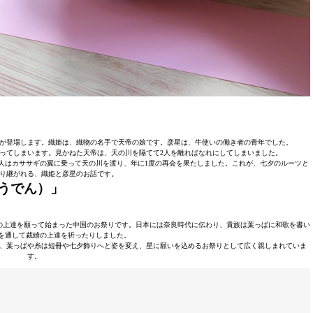
が登場します。織姫は、織物の名手で天帝の娘です。彦星は、牛使いの働き者の青年でした。
ってしまいます。見かねた天帝は、天の川を隔てて2人を離ればなれにしてしまいました。
人はカササギの翼に乗って天の川を渡り、年に1度の再会を果たしました。これが、七夕のルーツと
り継がれる、織姫と彦星のお話です。
うでん）」
の上達を願って始まった中国のお祭りです。日本には奈良時代に伝わり、貴族は葉っぱに和歌を書い
を通して裁縫の上達を祈ったりしました。
、葉っぱや糸は短冊や七夕飾りへと姿を変え、星に願いを込めるお祭りとして広く親しまれていま
す。