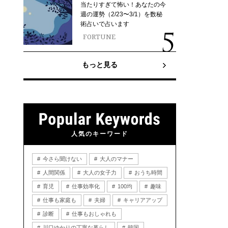
当たりすぎて怖い！あなたの今
週の運勢（2/23〜3/1）を数秘
術占いで占います
FORTUNE
もっと見る
人気のキーワード
今さら聞けない
大人のマナー
人間関係
大人の女子力
おうち時間
育児
仕事効率化
100均
趣味
仕事も家庭も
夫婦
キャリアアップ
診断
仕事もおしゃれも
川口ゆかりの丁寧な暮らし
韓国