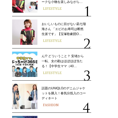
ークな小物を楽しみながら…
LIFESTYLE
おいしいものに目がない凪七瑠
海さん 「エビのお寿司は断然
生派です」【宝塚歌劇団O…
LIFESTYLE
ん!? どういうこと？ 安堵から
一転、女の勘はほぼほぼ当た
る！【中学生ママ（40…
LIFESTYLE
話題のUNIQLOのデニムジャケ
ットを購入！春気分投入のコー
ディネート
FASHION