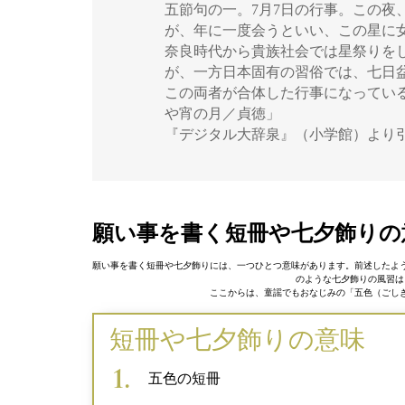
五節句の一。7月7日の行事。この夜
が、年に一度会うといい、この星に
奈良時代から貴族社会では星祭りを
が、一方日本固有の習俗では、七日
この両者が合体した行事になってい
や宵の月／貞徳」
『デジタル大辞泉』（小学館）より
願い事を書く短冊や七夕飾りの
願い事を書く短冊や七夕飾りには、一つひとつ意味があります。前述したよ
のような七夕飾りの風習は
ここからは、童謡でもおなじみの「五色（ごし
短冊や七夕飾りの意味
五色の短冊