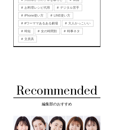
お料理レシピ代用
デジタル苦手
iPhone使い方
LINE使い方
#ワーママあるある劇場
大人かっこいい
時短
女の時間割
時事ネタ
文房具
Recommended
編集部のおすすめ