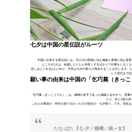
七夕は中国の星伝説がルーツ
中国に伝来する星伝説には、天の川の西側に住む織姫と東側に住む彦星
ところが2人は、結婚したとたん仲良くするばかりで仕事をしなくな
悲しみにくれる2人に向け、天帝は七夕の夜だけ再会することを許します。2
して現代まで語
願い事の由来は中国の「乞巧奠（きっこ
「乞巧奠（きっこうでん）」は、織物の名手であった織姫にあやかり、芸事
たり、針に5色の糸
これらの風習が、時代を経て伝わったのが現代の「七夕祭り」です。現在は
たな‐ばた【七‐夕／棚機／織＝女】