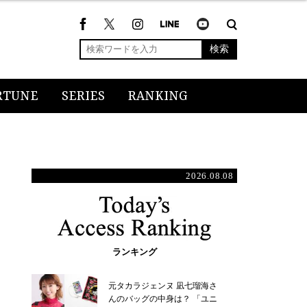
検索
RTUNE
SERIES
RANKING
2026.08.08
ランキング
元タカラジェンヌ 凪七瑠海さ
んのバッグの中身は？ 「ユニ