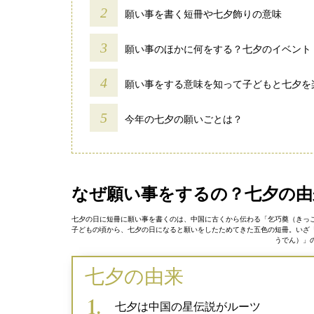
願い事を書く短冊や七夕飾りの意味
願い事のほかに何をする？七夕のイベント
願い事をする意味を知って子どもと七夕を
今年の七夕の願いごとは？
なぜ願い事をするの？七夕の由
七夕の日に短冊に願い事を書くのは、中国に古くから伝わる「乞巧奠（きっ
子どもの頃から、七夕の日になると願いをしたためてきた五色の短冊。いざ
うでん）」
七夕の由来
七夕は中国の星伝説がルーツ