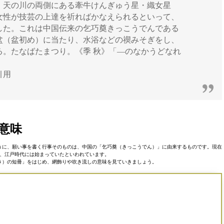
、天の川の両側にある牽牛けんぎゅう星・織女星
女性が技芸の上達を祈ればかなえられるといって、
した。これは中国伝来の乞巧奠きっこうでんである
盆（盆初め）に当たり、水浴などの禊みそぎをし、
る。たなばたまつり。《季 秋》「―のなかうどなれ
引用
意味
うに、願い事を書く行事そのものは、中国の「乞巧奠（きっこうでん）」に由来するものです。現在
、江戸時代には始まっていたといわれています。
き）の短冊」をはじめ、網飾りや吹き流しの意味を見ていきましょう。