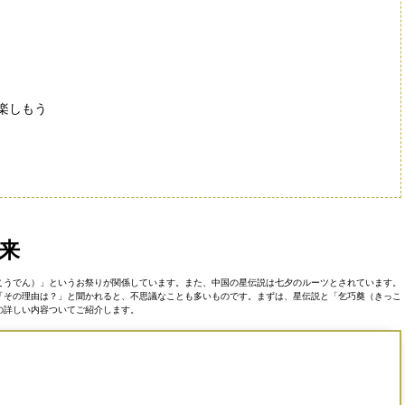
楽しもう
来
こうでん）」というお祭りが関係しています。また、中国の星伝説は七夕のルーツとされています。
「その理由は？」と聞かれると、不思議なことも多いものです。まずは、星伝説と「乞巧奠（きっこ
の詳しい内容ついてご紹介します。