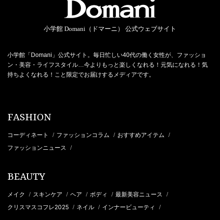
小学館 Domani（ドマーニ） 公式ウェブサイト
小学館「Domani」公式サイト。毎日忙しい40代の働く女性が、ファッショ
ン・美容・ライフスタイル…今よりもっと楽しくなれる！元気になれる！気
持ちよくなれる！こと限定でお届けするメディアです。
FASHION
コーディネート
ファッションコラム
おすすめアイテム
/
/
/
ファッションニュース
/
BEAUTY
メイク
スキンケア
ヘア
ボディ
最新美容ニュース
/
/
/
/
/
クリスマスコフレ2025
ネイル
インナービューティ
/
/
/