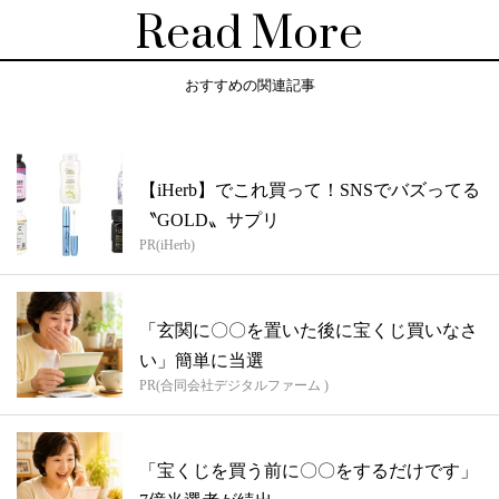
Read More
おすすめの関連記事
【iHerb】でこれ買って！SNSでバズってる
〝GOLD〟サプリ
PR(iHerb)
「玄関に〇〇を置いた後に宝くじ買いなさ
い」簡単に当選
PR(合同会社デジタルファーム )
「宝くじを買う前に〇〇をするだけです」