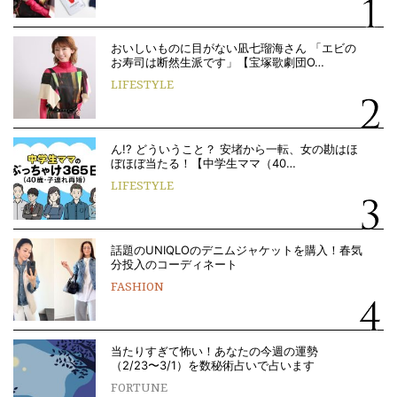
おいしいものに目がない凪七瑠海さん 「エビの
お寿司は断然生派です」【宝塚歌劇団O…
LIFESTYLE
ん!? どういうこと？ 安堵から一転、女の勘はほ
ぼほぼ当たる！【中学生ママ（40…
LIFESTYLE
話題のUNIQLOのデニムジャケットを購入！春気
分投入のコーディネート
FASHION
当たりすぎて怖い！あなたの今週の運勢
（2/23〜3/1）を数秘術占いで占います
FORTUNE