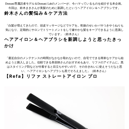
Domani専属読者モデル＆Domani Labのメンバーが、今ハマっているものを紹介する本企画。
今回は、鈴木まきさんが美髪のために新調したというヘアアイロン＆ヘアブラシです。
鈴木さんの髪悩み＆ケア方法
「白髪が増えてきたので、頭皮マッサージなどでケアを。乾燥のせいかパサつきやうねりも
気になり、定期的にサロンでトリートメントをして健やかな髪をキープできるように意識し
ています」（鈴木さん）
ヘアアイロン＆ヘアブラシを新調しようと思ったきっ
かけ
「最近自分のメンテナンスの時間がなかなか取れないので、自宅でできる簡単なケアから始
めようと購入しました。信頼できる美容師さんのおすすめもあり、リファのアイテムに。黒
はスタイリング剤などが付着すると目立ちやすいので、その分きれいに使えそうだなと思
い、ヘアアイロンもヘアブラシも黒でそろえました」（鈴木さん）
【Refa】リファ ストレートアイロン プロ