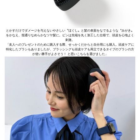
とかすだけでダメージを与えないやさしい〝ほぐし〟と髪の表面をなでるような〝みがき〟
をかなえ、指通りなめらかなツヤ髪に。ピンは先端を丸く加工した仕様で、頭皮を心地よく
刺激。
「友人へのプレゼントのために購入する際、せっかくだからと自分用にも購入。頭皮ケアに
特化したブラシもありましたが、ブラッシングも頭皮ケアも両立できるタイプのブラシの方
が使い勝手がよさそう！ と思いこちらを選びました」