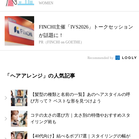
WOMEN
FINCHI主催「IVS2026」トークセッション
が話題に！
PR（FINCHI on GOETHE）
Recommended by
「ヘアアレンジ」の人気記事
【髪型の種類と名前の一覧】あのヘアスタイルの呼
び方って？ ベストな形を見つけよう
コテの太さの選び方｜太さ別の特徴やおすすめスタ
イリング術も
【40代向け】結べるボブ17選｜スタイリングの幅が