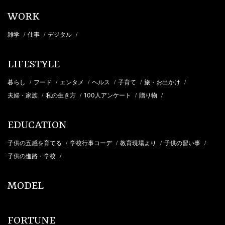
WORK
雑学
仕事
デジタル
/
/
/
LIFESTYLE
暮らし
フード
エンタメ
ヘルス
子育て
旅・お出かけ
/
/
/
/
/
/
夫婦・家族
私の生き方
100人アンケート
贈り物
/
/
/
/
EDUCATION
子供の五感を育てる
学校行事コーデ
教育現場より
子供の習い事
/
/
/
/
子供の進路・学校
/
MODEL
FORTUNE