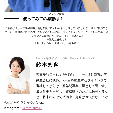
（スタッフ撮影）
使ってみての感想は？
「最初はグリップ感や刺激具合など使いにくいかも…と感じていましたが、徐々に慣れてき
ました。使用後は頭皮のコリがほぐれているのか、フェイスラインが上がっている気も。メ
イク前などに最適のアイテムです」（鈴木さん）
※個人の感想です
撮影／黒石あみ 取材・文／近藤亜衣子
Domani専属読者モデル／Domani Labメンバー
鈴木まき
客室乗務員として8年勤務し、その後外資系の不
動産会社に就職。2人目を出産するタイミングで
退社してからは、数年間専業主婦として過ごす。
最近仕事を再開し、資格取得のために勉強するな
ど、将来に向けて準備中。趣味は大人になってか
ら始めたクラシックバレエ。
Instagram：
＠mm.suzuk