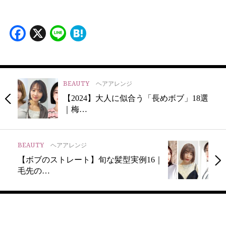
Facebook
X
Line
Hatena
BEAUTY
ヘアアレンジ
【2024】大人に似合う「長めボブ」18選
｜梅…
BEAUTY
ヘアアレンジ
【ボブのストレート】旬な髪型実例16｜
毛先の…