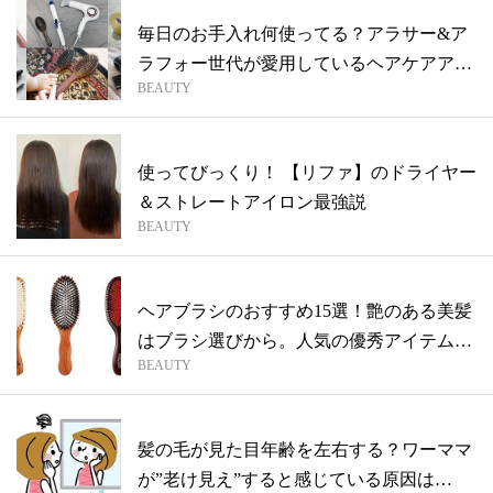
毎日のお手入れ何使ってる？アラサー&ア
ラフォー世代が愛用しているヘアケアアイ
BEAUTY
テム...
使ってびっくり！ 【リファ】のドライヤー
＆ストレートアイロン最強説
BEAUTY
ヘアブラシのおすすめ15選！艶のある美髪
はブラシ選びから。人気の優秀アイテムま
BEAUTY
と...
髪の毛が見た目年齢を左右する？ワーママ
が”老け見え”すると感じている原因は…