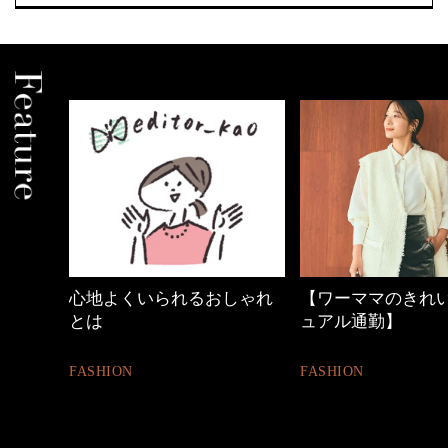
中身
心地よくいられるおしゃれ
【ワーママのきれ
とは
ュアル通勤】
FASHION
FASHION