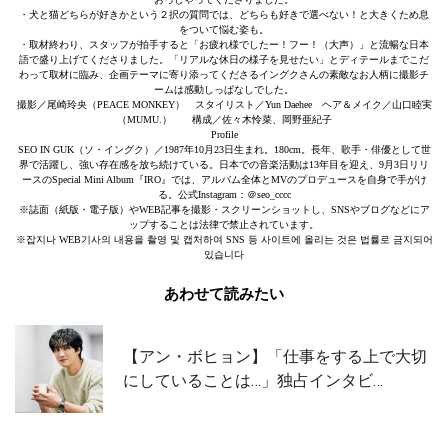
・犬と猫どちらが好きかという２択の質問では、どちらも好きで選べない！と大きくため息
をついて悩む姿も。
・取材終わり、スタッフが拍手すると「お疲れ様でしたー！フー！（大声）」と流暢な日本
語で盛り上げてくださりました。「リアルな休日の様子を見せたい」とディテールまでこだ
わって取材に臨み、企画テーマに寄り添ってくださるイングクさんの素敵なお人柄に撮影チ
ームは感動しっぱなしでした。
撮影／尾崎玲央（PEACE MONKEY） スタイリスト／Yun Daehee ヘア＆メイク／山口睦実
（MUMU.） 構成／佐々木怜菜、岡野亜紀子
Profile
SEO IN GUK（ソ・イングク）／1987年10月23日生まれ。180cm。長年、歌手・俳優として世
界で活躍し、強い存在感を放ち続けている。日本での音楽活動は13年目を迎え、9月3日リリ
ースのSpecial Mini Album『IRO』では、アルバム全体とMVのプロデュースを自身で手がけ
る。公式Instagram：＠seo_cccc
※誌面（紙版・電子版）やWEB記事を撮影・スクリーンショットし、SNSやブログなどにア
ップすることは法律で禁止されています。
※잡지나 WEB기사의 내용을 촬영 및 캡처하여 SNS 등 사이트에 올리는 것은 법률로 금지되어
있습니다
あわせて読みたい
【アン・ボヒョン】「仕事をする上で大切
にしていることは…」独占インタビ…