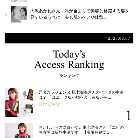
大沢あかねさん「私が全ぶりで美容と格闘する姿を
見ているうちに、夫も肌のケアや体型…
2026.08.07
ランキング
元タカラジェンヌ 凪七瑠海さんのバッグの中身
は？ 「ユニークな小物を楽しみながら…
LIFESTYLE
おいしいものに目がない凪七瑠海さん 「エビの
お寿司は断然生派です」【宝塚歌劇団O…