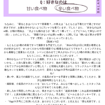
ちなみに、「寝るときはパジャマ？部屋着？」の答えは「もともとは下着だけで過ごすのが
好きですが、お腹を冷やさないようにTシャツを着ています」でした！また、「好きなのは犬
or猫」が猫の理由は、「犬よりも猫のほうが「構って！構って！」とアピールして来ないので
（笑）」とのことでした。「我慢できないのは寒いor暑い」に関しては「憎いほど寒さが苦手
です（苦笑）」とおっしゃっていました。
【取材メモ】
・もともとは1着の衣装ですべて撮影する予定でしたが、「休みの日は1日に何度か着替える
のが好きなので、せっかくだから今回の撮影でも3着着るのはどうですか？」とイングクさん
から素敵なご提案をいただき、シーンに合わせてご本人がセレクトした3着の衣装に着がえて
もらうことに。本当にありがとうございます…！
・和やかなムードでスタートした撮影。テストカットを確認すると、「髪が寝起きっぽくな
いかも…」と自ら髪を崩して調整してくださり、改めて撮影してみると「髪がいい感じにほ
ぐれてリアルな休日感がグッと増した！」と現場も大盛り上がり。リラックスムード漂う素
敵なカットを連発してくれましたので、是非ともOggi９月号の誌面でチェックしてください
ね！
・暑い中、屋上での撮影でしたが、小道具のギターを手渡すと実際に演奏してくださり、贅
沢な撮影時間となりました。
・撮影後、小道具のマスカットを「おいしいですよ。みんなで食べましょう」とスタッフみ
んなにすすめてくれる優しさが。
・差し入れで用意した中にあった、焼きそばパンを見て「超炭水化物！これは炭水化物爆弾
です！」と炭水化物の塊に震えるイングクさん。手土産に「ビールと合うクッキーです」と
トリュフクッキーを手渡すと、とてもうれしそうに喜んでくださいました。
・「Oggi９月号にご出演いただき、ありがとうございます」と伝えると「僕も光栄です」と
おっしゃってくださりました。