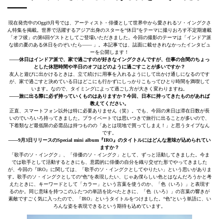
――
現在発売中のOggi9月号では、アーティスト・俳優として世界中から愛されるソ・イングクさ
ん特集を掲載。世界で活躍するアジア出身のスターを“休日”をテーマに撮りおろす不定期連載
「オフ彼」の第6回ゲストとしてご登場いただきました。今回の撮影のテーマは「インドア派
な彼の夏のある休日をのぞいたら—— 」。本記事では、誌面に載せきれなかったインタビュ
ーを公開します！
――休日はインドア派で、家で過ごすのが好きなイングクさんですが、仕事の合間のちょっ
とした休憩時間や半日のオフはどのように過ごすことが多いですか？
友人と遊びに出かけるときは、立て続けに用事を入れるようにして出かけ通しになるのです
が、家で過ごすと決めている日はどこにも行かずにしっかりこもってひとり時間を満喫して
います。なので、タイミングによって過ごし方が大きく変わりますね。
――旅に出る際に必ず持っていくものはありますか？今回、日本に持ってきたものがあれば
教えてください。
正直、スマートフォン以外は特に必要ありません（笑）。でも、今回の来日は滞在日数が長
いのでいろいろ持ってきました。プライベートでは思いつきで旅行に出ることが多いので、
下着類など最低限の必需品は持つものの「あとは現地で買ってしまえ！」と思うタイプなん
です。
――9月3日リリースのSpecial mini album『IRO』のタイトルにはどんな意味が込められてい
ますか？
「歌手のソ・イングク」、「俳優のソ・イングク」として、ずっと活動してきました。今ま
では歌手として活動するときにも、意図的に俳優の自分を織り交ぜた形でやってきました
が、今回の『IRO』に関しては、「歌手のソ・イングクとしてやりたい」という思いがありま
す。歌手のソ・イングクとしての“色”を表現したい、じゃあ僕らしい色とはなんだろうかと考
えたときに、キーワードとして「カラー」という言葉を使うのか、「色（いろ）」と表現す
るのか。同じ意味を持つこのふたつの単語を比べたときに、「色（いろ）」の言葉の響きが
素敵ですごく気に入ったので、「IRO」というタイトルをつけました。“色”という単語に、い
ろんな姿を表現できるという期待も込めています。