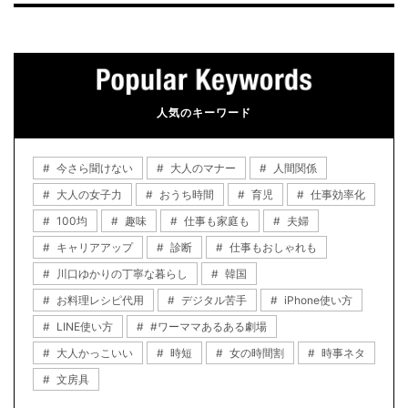
人気のキーワード
今さら聞けない
大人のマナー
人間関係
大人の女子力
おうち時間
育児
仕事効率化
100均
趣味
仕事も家庭も
夫婦
キャリアアップ
診断
仕事もおしゃれも
川口ゆかりの丁寧な暮らし
韓国
お料理レシピ代用
デジタル苦手
iPhone使い方
LINE使い方
#ワーママあるある劇場
大人かっこいい
時短
女の時間割
時事ネタ
文房具