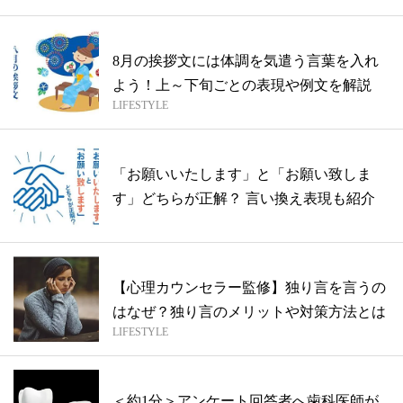
8月の挨拶文には体調を気遣う言葉を入れ
よう！上～下旬ごとの表現や例文を解説
LIFESTYLE
「お願いいたします」と「お願い致しま
す」どちらが正解？ 言い換え表現も紹介
【心理カウンセラー監修】独り言を言うの
はなぜ？独り言のメリットや対策方法とは
LIFESTYLE
＜約1分＞アンケート回答者へ歯科医師が