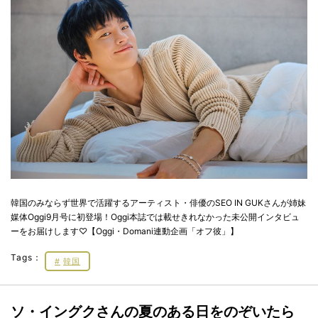
韓国のみならず世界で活躍するアーティスト・俳優のSEO IN GUKさんが姉妹
媒体Oggi9月号に初登場！Oggi本誌では載せきれなかった未公開インタビュ
ーをお届けします♡【Oggi・Domani連動企画「オフ彼」】
Tags：
韓国
ソ・イングクさんの夏のある日をのぞいたら