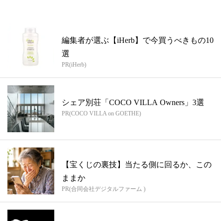
編集者が選ぶ【iHerb】で今買うべきもの10
選
PR(iHerb)
シェア別荘「COCO VILLA Owners」3選
PR(COCO VILLA on GOETHE)
【宝くじの裏技】当たる側に回るか、この
ままか
PR(合同会社デジタルファーム )