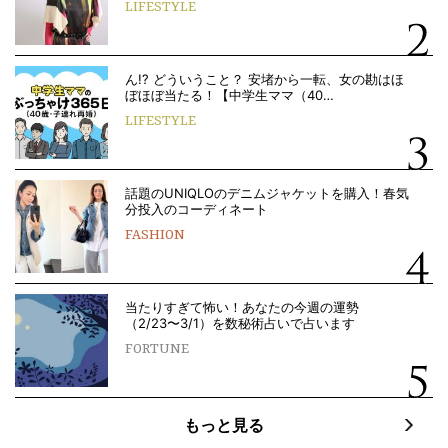
LIFESTYLE
ん!? どういうこと？ 安堵から一転、女の勘はほ
ぼほぼ当たる！【中学生ママ（40…
LIFESTYLE
話題のUNIQLOのデニムジャケットを購入！春気
分投入のコーディネート
FASHION
当たりすぎて怖い！あなたの今週の運勢
（2/23〜3/1）を数秘術占いで占います
FORTUNE
もっと見る