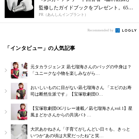
監修したガイドブックをプレゼント。65歳
PR（あんしんインプラント）
以...
Recommended by
「インタビュー」の人気記事
元タカラジェンヌ 凪七瑠海さんのバッグの中身は？
「ユニークな小物を楽しみながら…
おいしいものに目がない凪七瑠海さん 「エビのお寿
司は断然生派です」【宝塚歌劇団O…
【宝塚歌劇団OGリレー連載／凪七瑠海さんvol.1】星
風まどかさんからの共演バト…
大沢あかねさん「子育てがしんどい日々も、きっと
いつか“あの頃は大変だったね”と笑…