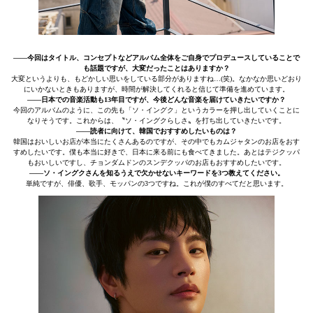
――今回はタイトル、コンセプトなどアルバム全体をご自身でプロデュースしていることで
も話題ですが、大変だったことはありますか？
大変というよりも、もどかしい思いをしている部分がありますね…(笑)。なかなか思いどおり
にいかないときもありますが、時間が解決してくれると信じて準備を進めています。
――日本での音楽活動も13年目ですが、今後どんな音楽を届けていきたいですか？
今回のアルバムのように、この先も「ソ・イングク」というカラーを押し出していくことに
なりそうです。これからは、〝ソ・イングクらしさ〟を打ち出していきたいです。
――読者に向けて、韓国でおすすめしたいものは？
韓国はおいしいお店が本当にたくさんあるのですが、その中でもカムジャタンのお店をおす
すめしたいです。僕も本当に好きで、日本に来る前にも食べてきました。あとはテジクッパ
もおいしいですし、チョンダムドンのスンデクッパのお店もおすすめしたいです。
――ソ・イングクさんを知るうえで欠かせないキーワードを3つ教えてください。
単純ですが、俳優、歌手、モッパンの3つですね。これが僕のすべてだと思います。