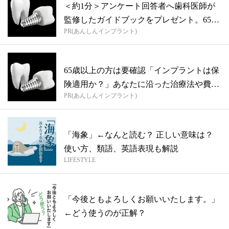
＜約1分＞アンケート回答者へ歯科医師が
監修したガイドブックをプレゼント。65歳
PR(あんしんインプラント)
以...
65歳以上の方は要確認「インプラントは保
険適用か？」あなたに沿った治療法や費用
PR(あんしんインプラント)
を...
「海象」←なんと読む？ 正しい意味は？
使い方、類語、英語表現も解説
LIFESTYLE
「今後ともよろしくお願いいたします。」
←どう使うのが正解？