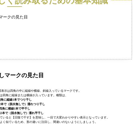
しく読み取るための基本知識
マークの見た目
しマークの見た目
濯表示は四角の中に縦線や横線、斜線入っているマークです。
は四角に縦線または横線が入っています。種類は、
四角に縦線1本でつり干し
2本で（脱水無しで）濡れつり干し
四角に横線1本で平干し
線2本で（脱水無しで）濡れ平干し
ていると【日陰で干す】を意味し、一目で大変わかりやすい表示となっています。
よく似ているため、形の違いに注目し、間違いのないようにしましょう。