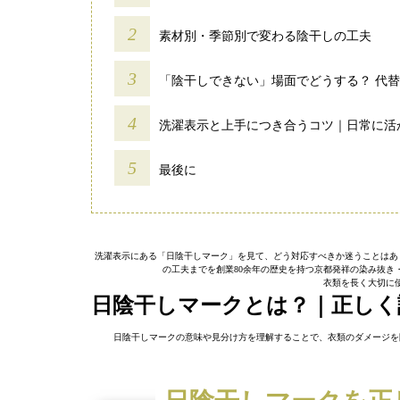
素材別・季節別で変わる陰干しの工夫
「陰干しできない」場面でどうする？ 代
洗濯表示と上手につき合うコツ｜日常に活
最後に
洗濯表示にある「日陰干しマーク」を見て、どう対応すべきか迷うことはあ
の工夫までを創業80余年の歴史を持つ京都発祥の染み抜き
衣類を長く大切に
日陰干しマークとは？｜正しく
日陰干しマークの意味や見分け方を理解することで、衣類のダメージを