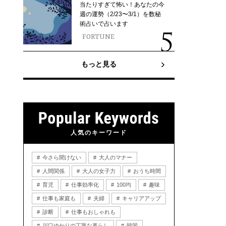
当たりすぎて怖い！あなたの今
週の運勢（2/23〜3/1）を数秘
術占いで占います
FORTUNE
もっと見る
人気のキーワード
今さら聞けない
大人のマナー
人間関係
大人の女子力
おうち時間
育児
仕事効率化
100均
趣味
仕事も家庭も
夫婦
キャリアアップ
診断
仕事もおしゃれも
川口ゆかりの丁寧な暮らし
韓国