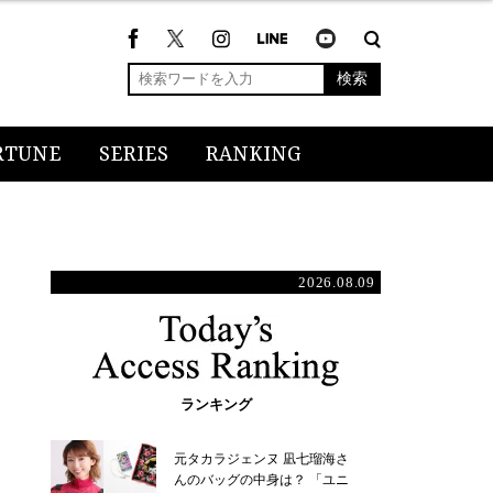
検索
RTUNE
SERIES
RANKING
2026.08.09
ランキング
元タカラジェンヌ 凪七瑠海さ
んのバッグの中身は？ 「ユニ