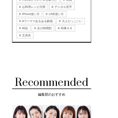
お料理レシピ代用
デジタル苦手
iPhone使い方
LINE使い方
#ワーママあるある劇場
大人かっこいい
時短
女の時間割
時事ネタ
文房具
Recommended
編集部のおすすめ