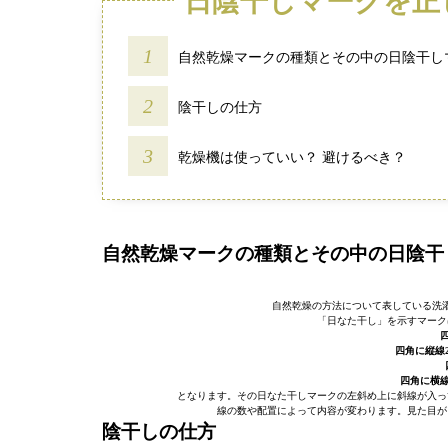
日陰干しマークを正
自然乾燥マークの種類とその中の日陰干し
陰干しの仕方
乾燥機は使っていい？ 避けるべき？
自然乾燥マークの種類とその中の日陰干
自然乾燥の方法について表している洗
「日なた干し」を示すマーク
四角に縦線
四角に横
となります。その日なた干しマークの左斜め上に斜線が入っ
線の数や配置によって内容が変わります。見た目が
陰干しの仕方