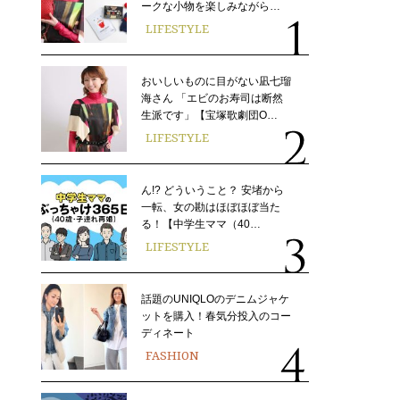
ークな小物を楽しみながら…
LIFESTYLE
おいしいものに目がない凪七瑠
海さん 「エビのお寿司は断然
生派です」【宝塚歌劇団O…
LIFESTYLE
ん!? どういうこと？ 安堵から
一転、女の勘はほぼほぼ当た
る！【中学生ママ（40…
LIFESTYLE
話題のUNIQLOのデニムジャケ
ットを購入！春気分投入のコー
ディネート
FASHION