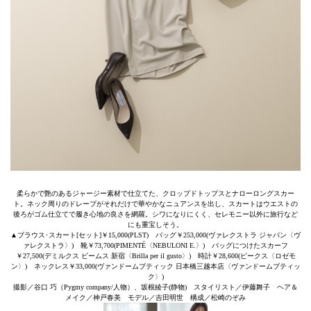
柔らかで艶のあるジャージー素材で仕立てた、クロップドトップスとナローロングスカー
ト。ネック周りのドレープがそれだけで華やかなニュアンスを出し、スカートはウエストの
後ろがゴム仕立てで履き心地の良さを網羅。シワになりにくく、セレモニー以外に旅行など
にも重宝しそう。
▲ブラウス･スカート[セット]￥15,000(PLST) バッグ￥253,000(ヴァレクストラ ジャパン〈ヴ
ァレクストラ〉) 靴￥73,700(PIMENTÉ〈NEBULONI E.〉) バッグにつけたスカーフ
￥27,500(デミルクス ビームス 新宿〈Brilla per il gusto〉) 時計￥28,600(ピークス〈ロゼモ
ン〉) ネックレス￥33,000(ヴァンドームブティック 日本橋三越本店〈ヴァンドームブティッ
ク〉)
撮影／谷口 巧（Pygmy company/人物）、坂根綾子(静物) スタイリスト／伊藤舞子 ヘア＆
メイク／神戸春美 モデル／吉田明世 構成／松崎のぞみ