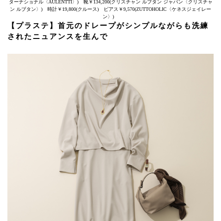
ターナショナル〈AULENTTI〉) 靴￥134,200(クリスチャン ルブタン ジャパン〈クリスチャ
ン ルブタン〉) 時計￥19,800(クルース) ピアス￥9,570(ZUTTOHOLIC〈ケネスジェイレー
ン〉)
【プラステ】首元のドレープがシンプルながらも洗練
されたニュアンスを生んで