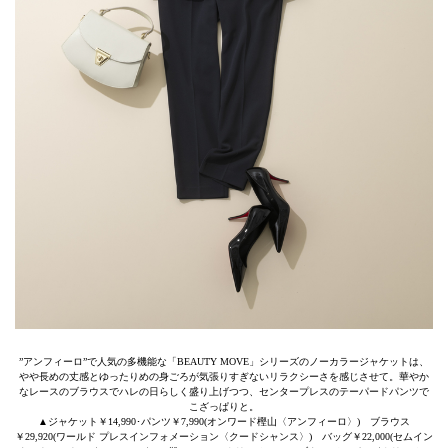
”アンフィーロ”で人気の多機能な「BEAUTY MOVE」シリーズのノーカラージャケットは、
やや長めの丈感とゆったりめの身ごろが気張りすぎないリラクシーさを感じさせて。華やか
なレースのブラウスでハレの日らしく盛り上げつつ、センタープレスのテーパードパンツで
こざっぱりと。
▲ジャケット￥14,990･パンツ￥7,990(オンワード樫山〈アンフィーロ〉) ブラウス
￥29,920(ワールド プレスインフォメーション〈クードシャンス〉) バッグ￥22,000(セムイン