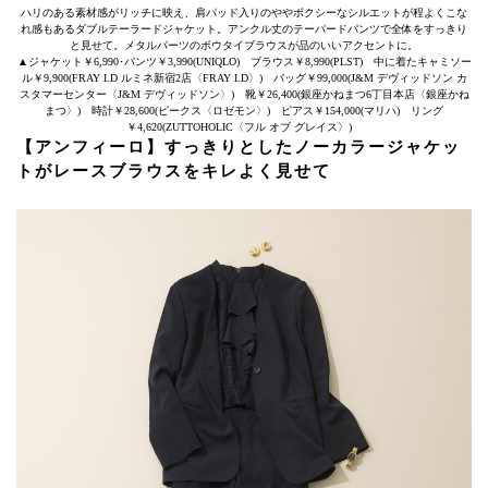
ハリのある素材感がリッチに映え、肩パッド入りのややボクシーなシルエットが程よくこな
れ感もあるダブルテーラードジャケット。アンクル丈のテーパードパンツで全体をすっきり
と見せて。メタルパーツのボウタイブラウスが品のいいアクセントに。
▲ジャケット￥6,990･パンツ￥3,990(UNIQLO) ブラウス￥8,990(PLST) 中に着たキャミソー
ル￥9,900(FRAY I.D ルミネ新宿2店〈FRAY I.D〉) バッグ￥99,000(J&M デヴィッドソン カ
スタマーセンター〈J&M デヴィッドソン〉) 靴￥26,400(銀座かねまつ6丁目本店〈銀座かね
まつ〉) 時計￥28,600(ピークス〈ロゼモン〉) ピアス￥154,000(マリハ) リング
￥4,620(ZUTTOHOLIC〈フル オブ グレイス〉)
【アンフィーロ】すっきりとしたノーカラージャケッ
トがレースブラウスをキレよく見せて