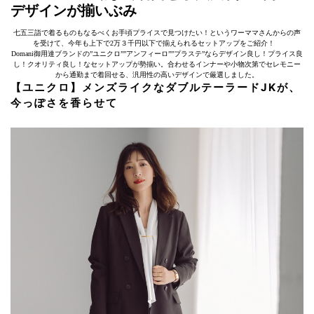
デザインが揃いぶみ
七五三詣で着るものもなるべくお手頃プライスで見つけたい！というワーママさんからの声
を受けて、今年も上下で2万３千円以下で揃えられるセットアップをご紹介！
Domani御用達ブランドの”ユニクロ””アンフィーロ””プラステ”ならデザイン良し！プライス良
し！クオリティ良し！なセットアップが勢揃い。合わせるインナーや小物次第でセレモニー
から通勤まで着回せる、汎用性の高いデザインで厳選しました。
【ユニクロ】メンズライクなダブルテーラードJKが、
今っぽさを香らせて