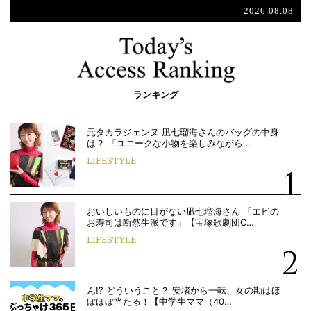
2026.08.08
ランキング
元タカラジェンヌ 凪七瑠海さんのバッグの中身
は？ 「ユニークな小物を楽しみながら…
LIFESTYLE
おいしいものに目がない凪七瑠海さん 「エビの
お寿司は断然生派です」【宝塚歌劇団O…
LIFESTYLE
ん!? どういうこと？ 安堵から一転、女の勘はほ
ぼほぼ当たる！【中学生ママ（40…