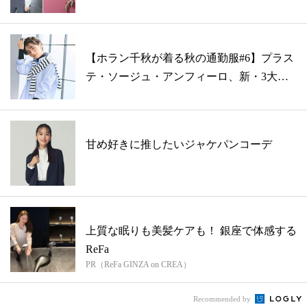
優...
【ホラン千秋が着る秋の通勤服#6】プラス
テ・ソージュ・アンフィーロ、新・3大ベ
ー...
甘め好きに推したいジャケパンコーデ
上質な眠りも美髪ケアも！ 銀座で体感する
ReFa
PR（ReFa GINZA on CREA）
Recommended by