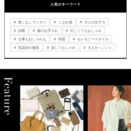
人気のキーワード
着こなしマンネリ
こなれ感
大人の女子力
診断
服のお手入れ
忙しくてもおしゃれ
仕事もおしゃれも
韓国
セレモニースタイル
気温別の服装
楽しておしゃれ
大人かっこいい