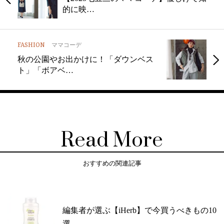
的に映…
FASHION
ママコーデ
秋の公園やお出かけに！「ダウンベス
ト」「ボアベ…
Read More
おすすめの関連記事
編集者が選ぶ【iHerb】で今買うべきもの10
選