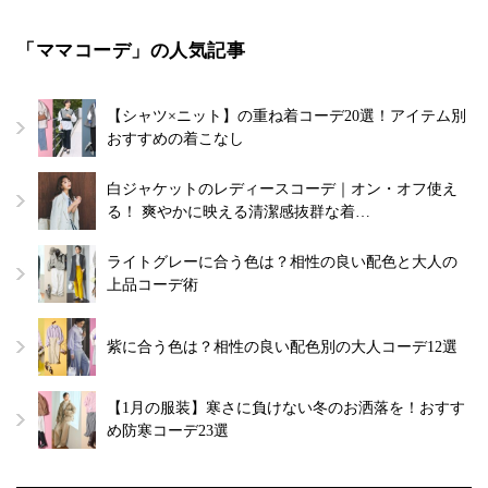
「ママコーデ」の人気記事
【シャツ×ニット】の重ね着コーデ20選！アイテム別
おすすめの着こなし
白ジャケットのレディースコーデ｜オン・オフ使え
る！ 爽やかに映える清潔感抜群な着…
ライトグレーに合う色は？相性の良い配色と大人の
上品コーデ術
紫に合う色は？相性の良い配色別の大人コーデ12選
【1月の服装】寒さに負けない冬のお洒落を！おすす
め防寒コーデ23選