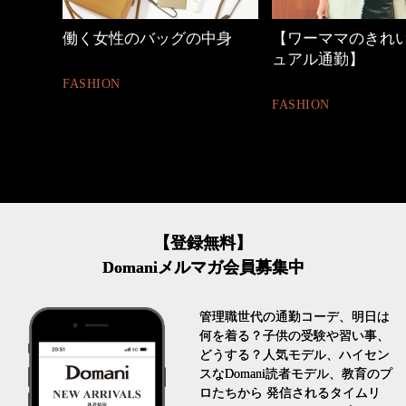
中身
【ワーママのきれいめカジ
40代の小顔メイク
ュアル通勤】
BEAUTY
FASHION
【登録無料】
Domaniメルマガ会員募集中
管理職世代の通勤コーデ、明日は
何を着る？子供の受験や習い事、
どうする？人気モデル、ハイセン
スなDomani読者モデル、教育のプ
ロたちから 発信されるタイムリ