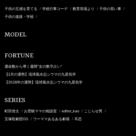
子供の五感を育てる
学校行事コーデ
教育現場より
子供の習い事
/
/
/
/
子供の進路・学校
/
MODEL
FORTUNE
運命数から導く週間“女の数字占い”
【2月の運勢】琉球風水志シウマの九星気学
【2026年の運勢】琉球風水志シウマの九星気学
SERIES
町田啓太
お受験ママの相談室
editor_kao
こじらせ男
/
/
/
/
宝塚歌劇団OG
ワーママあるある劇場
耳恋
/
/