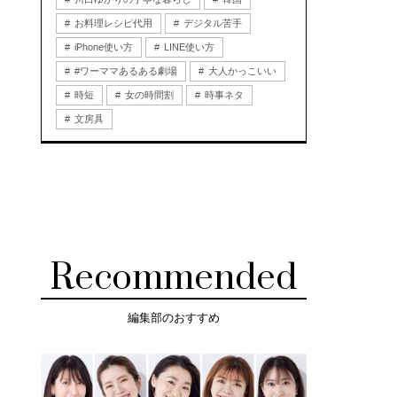
お料理レシピ代用
デジタル苦手
iPhone使い方
LINE使い方
#ワーママあるある劇場
大人かっこいい
時短
女の時間割
時事ネタ
文房具
Recommended
編集部のおすすめ