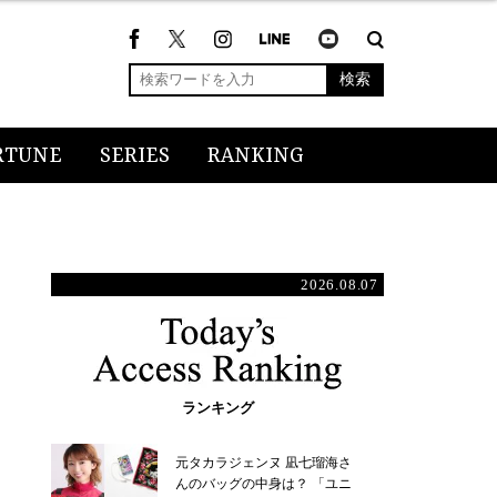
検索
RTUNE
SERIES
RANKING
2026.08.07
ランキング
元タカラジェンヌ 凪七瑠海さ
んのバッグの中身は？ 「ユニ