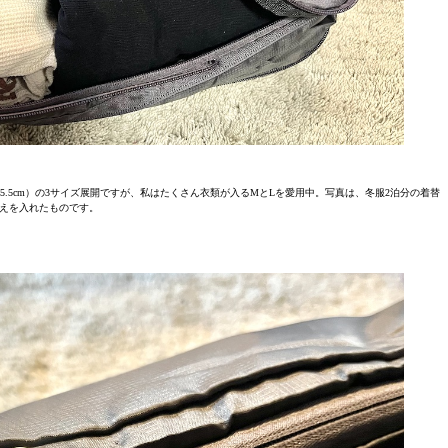
cm×40cm×15.5cm）の3サイズ展開ですが、私はたくさん衣類が入るMとLを愛用中。写真は、冬服2泊分の着替
えを入れたものです。