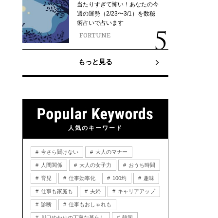
当たりすぎて怖い！あなたの今
週の運勢（2/23〜3/1）を数秘
術占いで占います
FORTUNE
もっと見る
人気のキーワード
今さら聞けない
大人のマナー
人間関係
大人の女子力
おうち時間
育児
仕事効率化
100均
趣味
仕事も家庭も
夫婦
キャリアアップ
診断
仕事もおしゃれも
川口ゆかりの丁寧な暮らし
韓国