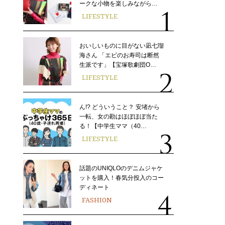
ークな小物を楽しみながら…
LIFESTYLE
おいしいものに目がない凪七瑠
海さん 「エビのお寿司は断然
生派です」【宝塚歌劇団O…
LIFESTYLE
ん!? どういうこと？ 安堵から
一転、女の勘はほぼほぼ当た
る！【中学生ママ（40…
LIFESTYLE
話題のUNIQLOのデニムジャケ
ットを購入！春気分投入のコー
ディネート
FASHION