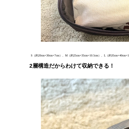
S（約20cm×30cm×7cm）、M（約25cm×35cm×10.5cm）、L（約35
2層構造だからわけて収納できる！