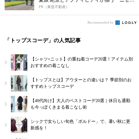
PR（東急不動産）
東...
Recommended by
「トップスコーデ」の人気記事
【シャツ×ニット】の重ね着コーデ20選！アイテム別
おすすめの着こなし
【トップスとは】アウターとの違いは？ 季節別のお
すすめトップスコーデ
【40代向け】大人のベストコーデ20選｜休日も通勤
も今っぽくきまる着こなし術
シックで女らしい旬色「ボルドー」で、暑い秋に更
新感を！