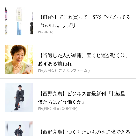
【iHerb】でこれ買って！SNSでバズってる
〝GOLD〟サプリ
PR(iHerb)
【当選した人が暴露】宝くじ運が動く時、
必ずある前触れ
PR(合同会社デジタルファーム )
【西野亮廣】ビジネス書最新刊『北極星
僕たちはどう働くか』
PR(FINCHI on GOETHE)
【西野亮廣】つくりたいものを追求できる