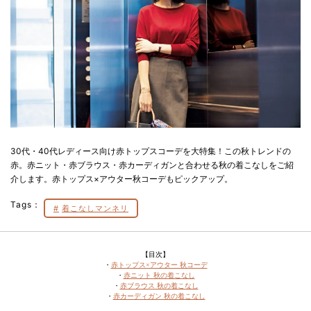
30代・40代レディース向け赤トップスコーデを大特集！この秋トレンドの
赤。赤ニット・赤ブラウス・赤カーディガンと合わせる秋の着こなしをご紹
介します。赤トップス×アウター秋コーデもピックアップ。
Tags：
着こなしマンネリ
【目次】
・
赤トップス×アウター 秋コーデ
・
赤ニット 秋の着こなし
・
赤ブラウス 秋の着こなし
・
赤カーディガン 秋の着こなし