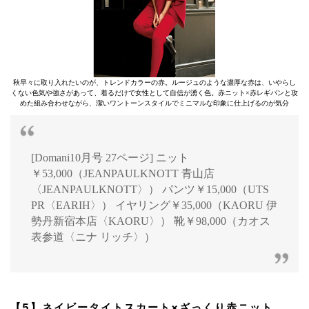
秋早々に取り入れたいのが、トレンドカラーの赤。ルージュのような濃厚な赤は、いやらし
くない色気や強さがあって、着るだけで女性として自信が湧く色。赤ニット×赤レギパンと攻
めた組み合わせながら、潔いワントーンスタイルでミニマルな印象に仕上げるのが気分
[Domani10月号 27ページ] ニット
￥53,000（JEANPAULKNOTT 青山店
〈JEANPAULKNOTT〉） パンツ￥15,000（UTS
PR〈EARIH〉） イヤリング￥35,000（KAORU 伊
勢丹新宿本店〈KAORU〉） 靴￥98,000（カオス
表参道〈ニナ リッチ〉）
【5】ネイビータイトスカート×ざっくり赤ニット