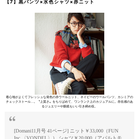
【7】黒パンツ×水色シャツ×赤ニット
着心地がよくてフレッシュな発色の赤ウールニット、ネイビーのウールパンツ、カシミアの
チェックストール…。〝上質さ〟をちりばめて、ワンランク上のカジュアルに。存在感のあ
るジュエリーや眼鏡もいい引き締め役。
[Domani11月号 41ページ] ニット￥33,000（FUN
Inc.〈VONDEL〉） シャツ￥20,000（アパルトモ