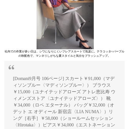
社内での作業が多い日は、シワになりにくいフレアスカートで気楽に。テラコッタ×パープル
の秋配色で、マンネリしがちな夏スタイルと気分をブラッシュアップ。
[Domani9月号 106ページ] スカート￥91,000（マデ
ィソンブルー〈マディソンブルー〉） ブラウス
￥15,000（ユナイテッドアローズ アトレ恵比寿 ウ
ィメンズストア〈ユナイテッドアローズ〉） 靴
￥34,000（ロペ エターナル） バッグ￥32,000（オ
デット エ オディール 新宿店〈LIA NUMA〉）リ
ング［右手］￥58,000（ショールームセッション
〈Hirotaka〉）ピアス￥34,000（エストネーション