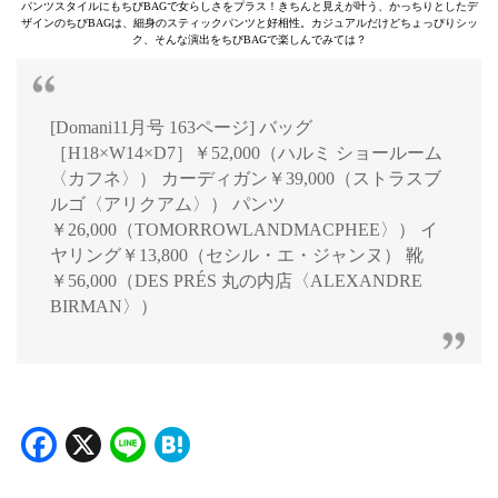
パンツスタイルにもちびBAGで女らしさをプラス！きちんと見えが叶う、かっちりとしたデ
ザインのちびBAGは、細身のスティックパンツと好相性。カジュアルだけどちょっぴりシッ
ク、そんな演出をちびBAGで楽しんでみては？
[Domani11月号 163ページ] バッグ
［H18×W14×D7］￥52,000（ハルミ ショールーム
〈カフネ〉） カーディガン￥39,000（ストラスブ
ルゴ〈アリクアム〉） パンツ
￥26,000（TOMORROWLANDMACPHEE〉） イ
ヤリング￥13,800（セシル・エ・ジャンヌ） 靴
￥56,000（DES PRÉS 丸の内店〈ALEXANDRE
BIRMAN〉）
Facebook
X
Line
Hatena