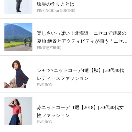
環境の作り方とは
PR(FINCHI on GOETHE)
楽しさいっぱい！北海道・ニセコで避暑の
夏旅 絶景とアクティビティが揃う「ニセコ
PR(東急不動産)
東...
シャツ×ニットコーデ4選【秋】| 30代40代
レディースファッション
FASHION
赤ニットコーデ11選【2018】| 30代40代女
性ファッション
FASHION