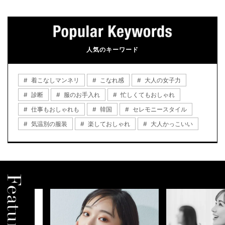
人気のキーワード
着こなしマンネリ
こなれ感
大人の女子力
診断
服のお手入れ
忙しくてもおしゃれ
仕事もおしゃれも
韓国
セレモニースタイル
気温別の服装
楽しておしゃれ
大人かっこいい