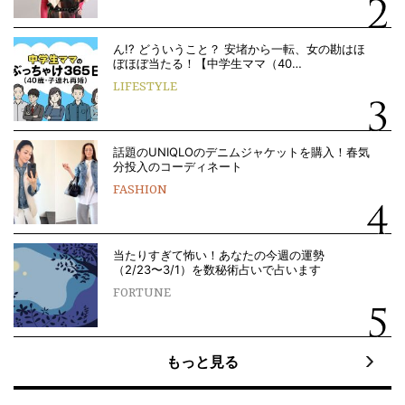
ん!? どういうこと？ 安堵から一転、女の勘はほ
ぼほぼ当たる！【中学生ママ（40…
LIFESTYLE
話題のUNIQLOのデニムジャケットを購入！春気
分投入のコーディネート
FASHION
当たりすぎて怖い！あなたの今週の運勢
（2/23〜3/1）を数秘術占いで占います
FORTUNE
もっと見る