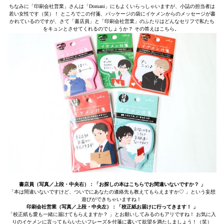
ちなみに「印刷会社営業」さんは「Domani」にもよくいらっしゃいますが、小誌の担当者は
若い女性です（笑）！ ところでこの付箋、パッケージの袋にイケメンからのメッセージが書
かれているのですが、さて「書店員」と「印刷会社営業」のふたりはどんなセリフで私たち
をキュンとさせてくれるのでしょうか？ その答えはこちら。
書店員（写真／上段・中央右）：「お探しの本はこちらでお間違いないですか？ 」
「本は間違いないですけど、ついでにあなたの連絡先も教えてもらえますか♡ 」という妄想
遊びができちゃいますね！
印刷会社営業（写真／上段・中央左）：「校正紙お届けに行ってきます！ 」
「校正紙も愛も一緒に届けてもらえますか？ 」とお願いしてみるのもアリですね！ お気に入
りのイケメンに言ってもらいたいフレーズを付箋に書いて欲望を満たしましょう！（笑）