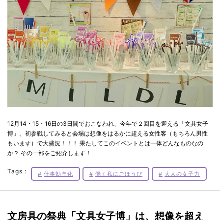
12月14・15・16日の3日間でおこなわれ、今年で２回目を迎える「文具女子
博」。初参戦してみると会場は想像をはるかに超える女性客（もちろん男性
もいます）で大盛況！！！ 果たしてこのイベントとは一体どんなものなの
か？ その一部をご紹介します！
Tags：
仕事効率化
働く私にごほうび
大人の女子力
文房具の祭典「文具女子博」は、想像を超え