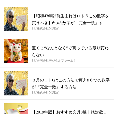
【昭和43年以前生まれはロト６この数字を
買うべき】6つの数字が「完全一致」する
PR(株式会社MURA)
方...
宝くじ“なんとなく”で買っている限り変わ
らない
PR(合同会社デジタルファーム )
８月のロト6はこの方法で買え!!６つの数字
が『完全一致』する方法
PR(株式会社MURA)
【2019年版】おすすめ文具8選｜絶対欲し