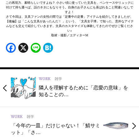
この再現力、素晴らしいですよね？ 小さい頃に使っていた文具を、ペンケースやリュックに
付けて持ち運べば、話のネタにもなりそう。自身のお子さんにも喜ばれること間違いなしで
すよ！
さて今回は、文具ファンの女性の間では「定番中の定番」アイテムを紹介してきましたが、
【後編】は「こんな文具があったんだ！ 」という、「文具女子博」で知った、意外なアイテ
ムなども交えて紹介していきます。文具のカスタマイズも体験してきたのでぜひご覧くださ
い♪
取材・撮影／エディターM
Facebook
X
Line
Hatena
WORK
雑学
隣人を理解するために「恋愛の意味」を
知ることの…
WORK
雑学
「今年の一皿」だけじゃない！「鯖サミ
ット」「さ…