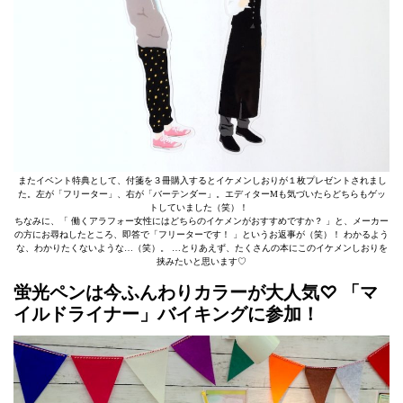
またイベント特典として、付箋を３冊購入するとイケメンしおりが１枚プレゼントされまし
た。左が「フリーター」、右が「バーテンダー」。エディターMも気づいたらどちらもゲッ
トしていました（笑）！
ちなみに、「 働くアラフォー女性にはどちらのイケメンがおすすめですか？ 」と、メーカー
の方にお尋ねしたところ、即答で「フリーターです！ 」というお返事が（笑）！ わかるよう
な、わかりたくないような…（笑）。 …とりあえず、たくさんの本にこのイケメンしおりを
挟みたいと思います♡
蛍光ペンは今ふんわりカラーが大人気♡ 「マ
イルドライナー」バイキングに参加！