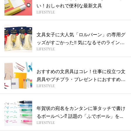
い！おしゃれで便利な最新文具
LIFESTYLE
文具女子に大人気「ロルバーン」の専用グ
ッズがすごかった‼︎ 気になるそのライン
LIFESTYLE
ナ...
おすすめの文房具はコレ！仕事に役立つ文
房具やプチプラ・プレゼントにおすすめ文
LIFESTYLE
房具...
年賀状の宛名をカンタンに筆タッチで書け
るボールペン⁉︎ 話題の「ふでボール」を...
LIFESTYLE