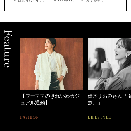
ほめられアイテム
Domanist
おうち時間
めカジ
優木まおみさん「女の時間
働く女性のバッグ
割。」
FASHION
LIFESTYLE