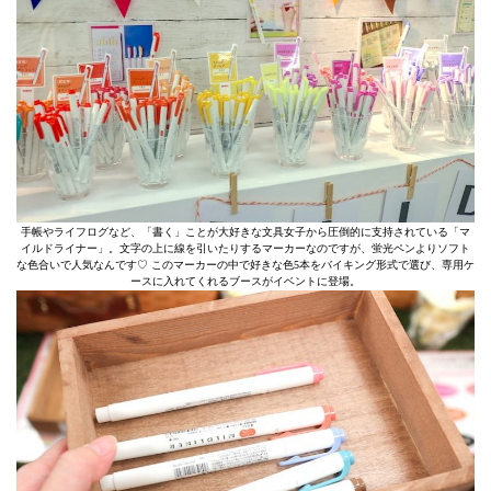
手帳やライフログなど、「書く」ことが大好きな文具女子から圧倒的に支持されている「マ
イルドライナー」。文字の上に線を引いたりするマーカーなのですが、蛍光ペンよりソフト
な色合いで人気なんです♡ このマーカーの中で好きな色5本をバイキング形式で選び、専用ケ
ースに入れてくれるブースがイベントに登場。