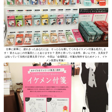
仕事に家事に…疲れきったあなたには、そっと心を癒してくれるイケメン付箋を処方しま
す！ 皆さんはこの付箋見たことありますか？ 意外と持っている女性、多いんです。文具女子
は知っていて当然の定番文具ですが、今回は「会場限定」付箋を制作するためナント、イケ
メン投票を実施！