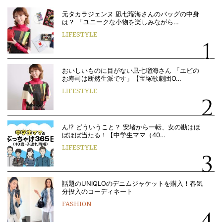
元タカラジェンヌ 凪七瑠海さんのバッグの中身
は？ 「ユニークな小物を楽しみながら…
LIFESTYLE
おいしいものに目がない凪七瑠海さん 「エビの
お寿司は断然生派です」【宝塚歌劇団O…
LIFESTYLE
ん!? どういうこと？ 安堵から一転、女の勘はほ
ぼほぼ当たる！【中学生ママ（40…
LIFESTYLE
話題のUNIQLOのデニムジャケットを購入！春気
分投入のコーディネート
FASHION