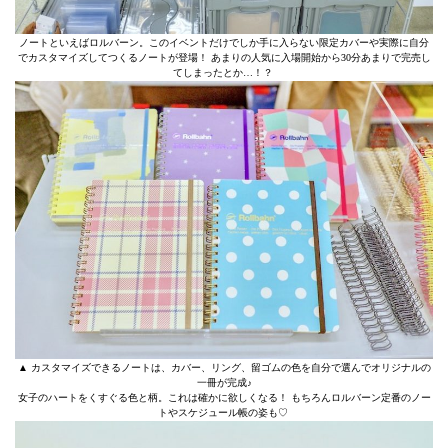
ノートといえばロルバーン。このイベントだけでしか手に入らない限定カバーや実際に自分
でカスタマイズしてつくるノートが登場！ あまりの人気に入場開始から30分あまりで完売し
てしまったとか…！？
▲ カスタマイズできるノートは、カバー、リング、留ゴムの色を自分で選んでオリジナルの
一冊が完成♪
女子のハートをくすぐる色と柄。これは確かに欲しくなる！ もちろんロルバーン定番のノー
トやスケジュール帳の姿も♡