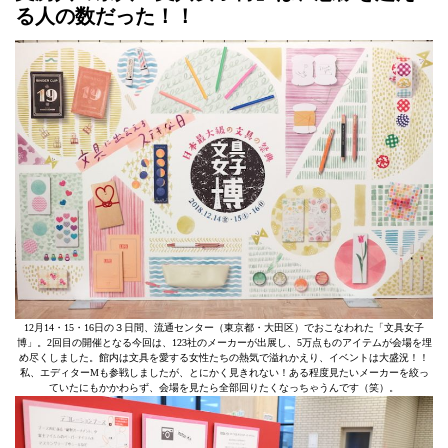
る人の数だった！！
12月14・15・16日の３日間、流通センター（東京都・大田区）でおこなわれた「文具女子
博」。2回目の開催となる今回は、123社のメーカーが出展し、5万点ものアイテムが会場を埋
め尽くしました。館内は文具を愛する女性たちの熱気で溢れかえり、イベントは大盛況！！
私、エディターMも参戦しましたが、とにかく見きれない！ある程度見たいメーカーを絞っ
ていたにもかかわらず、会場を見たら全部回りたくなっちゃうんです（笑）。