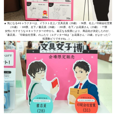
▲ 気になる4キャラクターは、イラスト左上／文具店員（20歳）・96票、右上／印刷会社営業
（31歳）・169票、左下／書店員（28歳）・205票、右下／お花屋さん（23歳）・77票
女性にモテそうな４キャラクターの中から、厳正なる投票により、商品化が決定したのが、
「書店員」「印刷会社営業」のふたり（エディターMは「お花屋さん・23歳」がよかった♡
投票数ビリですがね…）。