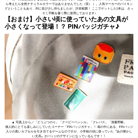
ら考えたら全然ナチュラルカラーではありませんでした（笑） ）。人気マーカーのバイキン
グということもあり、列に並び少し待ちましたが、許容範囲！ ここでゲットした5本は、さっ
そく手帳を書く際に使用しております♪
【おまけ】小さい頃に使っていたあの文具が
小さくなって登場！？ PINバッジガチャ♪
▲ 写真上から／「どうぶつのり」「クーピーペンシル」「クレパス」「測量野帳」
個人的にとても楽しみにしていたコーナー「PINバッジガチャ」！ 箱の中にある、PINバッジ
入りの黒いカプセルを引き当てるゲームなのですが、小学校の頃に使っていた〝あの懐かし
い文具〟がバッジのデザインになっているんです！！