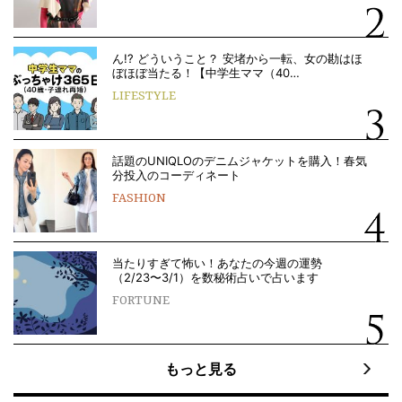
ん!? どういうこと？ 安堵から一転、女の勘はほ
ぼほぼ当たる！【中学生ママ（40…
LIFESTYLE
話題のUNIQLOのデニムジャケットを購入！春気
分投入のコーディネート
FASHION
当たりすぎて怖い！あなたの今週の運勢
（2/23〜3/1）を数秘術占いで占います
FORTUNE
もっと見る