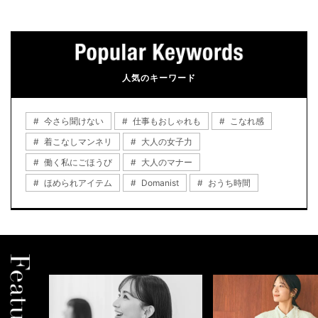
人気のキーワード
今さら聞けない
仕事もおしゃれも
こなれ感
着こなしマンネリ
大人の女子力
働く私にごほうび
大人のマナー
ほめられアイテム
Domanist
おうち時間