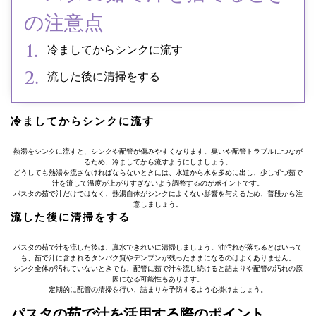
の注意点
冷ましてからシンクに流す
流した後に清掃をする
冷ましてからシンクに流す
熱湯をシンクに流すと、シンクや配管が傷みやすくなります。臭いや配管トラブルにつなが
るため、冷ましてから流すようにしましょう。
どうしても熱湯を流さなければならないときには、水道から水を多めに出し、少しずつ茹で
汁を流して温度が上がりすぎないよう調整するのがポイントです。
パスタの茹で汁だけではなく、熱湯自体がシンクによくない影響を与えるため、普段から注
意しましょう。
流した後に清掃をする
パスタの茹で汁を流した後は、真水できれいに清掃しましょう。油汚れが落ちるとはいって
も、茹で汁に含まれるタンパク質やデンプンが残ったままになるのはよくありません。
シンク全体が汚れていないときでも、配管に茹で汁を流し続けると詰まりや配管の汚れの原
因になる可能性もあります。
定期的に配管の清掃を行い、詰まりを予防するよう心掛けましょう。
パスタの茹で汁を活用する際のポイント