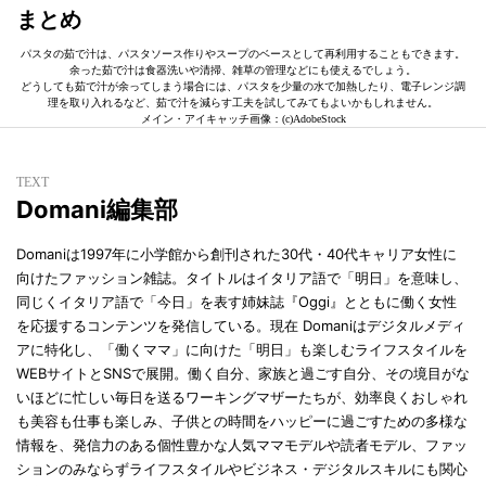
まとめ
パスタの茹で汁は、パスタソース作りやスープのベースとして再利用することもできます。
余った茹で汁は食器洗いや清掃、雑草の管理などにも使えるでしょう。
どうしても茹で汁が余ってしまう場合には、パスタを少量の水で加熱したり、電子レンジ調
理を取り入れるなど、茹で汁を減らす工夫を試してみてもよいかもしれません。
メイン・アイキャッチ画像：(c)AdobeStock
TEXT
Domani編集部
Domaniは1997年に小学館から創刊された30代・40代キャリア女性に
向けたファッション雑誌。タイトルはイタリア語で「明日」を意味し、
同じくイタリア語で「今日」を表す姉妹誌『Oggi』とともに働く女性
を応援するコンテンツを発信している。現在 Domaniはデジタルメディ
アに特化し、「働くママ」に向けた「明日」も楽しむライフスタイルを
WEBサイトとSNSで展開。働く自分、家族と過ごす自分、その境目がな
いほどに忙しい毎日を送るワーキングマザーたちが、効率良くおしゃれ
も美容も仕事も楽しみ、子供との時間をハッピーに過ごすための多様な
情報を、発信力のある個性豊かな人気ママモデルや読者モデル、ファッ
ションのみならずライフスタイルやビジネス・デジタルスキルにも関心