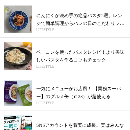
にんにくが決め手の絶品パスタ5選。レン
ジで簡単調理からハレの日のこだわりレシ
LIFESTYLE
ピま...
ベーコンを使ったパスタレシピ！より美味
しいパスタを作るコツもチェック
LIFESTYLE
一気にメニューがお店風！ 【業務スーパ
ー】のグルメ缶（¥128）が超使える
LIFESTYLE
SNSアカウントを着実に成長。実はみんな