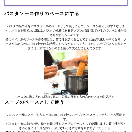
パスタソース作りのベースにする
パスタの茹で汁をパスタソースのベースとして使うことで、ソースが乳化しやすくなりま
す。パスタを茹でたお湯にはパスタの成分であるデンプンが溶け出ているので、水と油が混
ざりやすくなるのです。
特にオイル系のソースを作る際には、茹で汁を加えることで水と油が乳化しやすくなり、ソ
ースがなめらかに。茹で汁の有効活用にもつながるでしょう。また、スープパスタを作ると
きには、茹で汁をそのまま使って煮込むこともできます。
パスタに塩を入れる理由を解説！分量の目安や入れ忘れたときの対処法も
スープのベースとして使う
パスタと一緒にスープを作るときには、茹で汁をスープのベースとして使うことも可能で
す。
パスタをざるに上げた後、残った茹で汁をスープのベースとして使用します。茹で汁が多す
ぎるときには一部を捨て、足りないときには水を足すとよいでしょう。