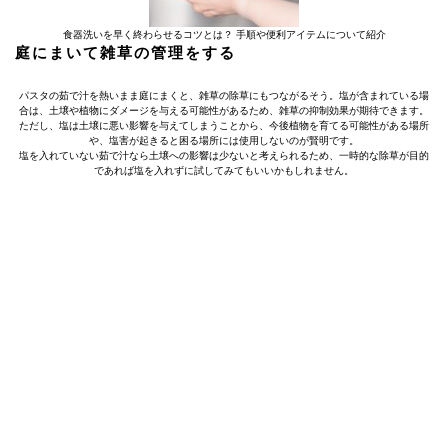
食器洗いを早く終わらせるコツとは？ 手順や便利アイテムについて紹介
庭にまいて雑草の管理をする
パスタの茹で汁を熱いまま庭にまくと、雑草の除草にもつながるそう。塩が含まれている場
合は、土壌や植物にダメージを与える可能性があるため、雑草の抑制効果が期待できます。
ただし、塩は土壌に悪い影響を与えてしまうことから、今後植物を育てる可能性がある場所
や、塩害が起きると困る場所には使用しないのが賢明です。
塩を入れていない茹で汁なら土壌への影響は少ないと考えられるため、一時的な除草が目的
であれば塩を入れずに試してみてもいいかもしれません。