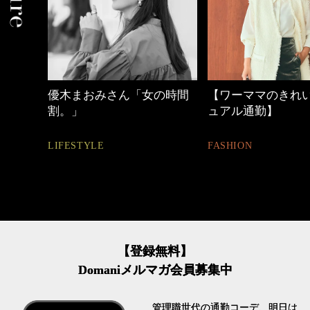
の時間
【ワーママのきれいめカジ
働く女性のバッグ
ュアル通勤】
FASHION
FASHION
【登録無料】
Domaniメルマガ会員募集中
管理職世代の通勤コーデ、明日は