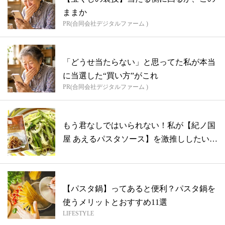
ままか
PR(合同会社デジタルファーム )
「どうせ当たらない」と思ってた私が本当
に当選した“買い方”がこれ
PR(合同会社デジタルファーム )
もう君なしではいられない！私が【紀ノ国
屋 あえるパスタソース】を激推ししたい理
由
【パスタ鍋】ってあると便利？パスタ鍋を
使うメリットとおすすめ11選
LIFESTYLE