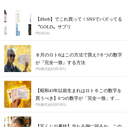
【iHerb】でこれ買って！SNSでバズってる
〝GOLD〟サプリ
PR(iHerb)
８月のロト6はこの方法で買え!!６つの数字
が『完全一致』する方法
PR(株式会社MURA)
【昭和43年以前生まれはロト６この数字を
買うべき】6つの数字が「完全一致」する
PR(株式会社MURA)
方...
【宝くじの裏技】当たる側に回るか、この