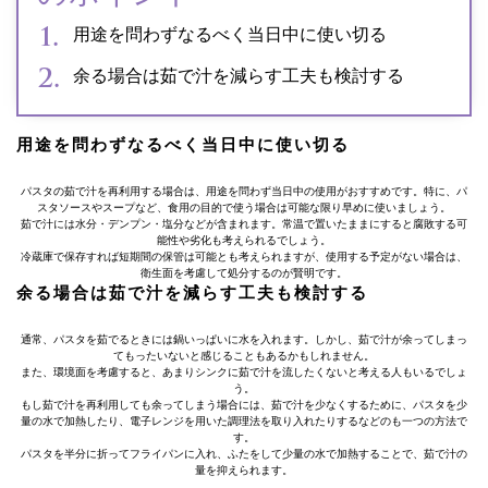
用途を問わずなるべく当日中に使い切る
余る場合は茹で汁を減らす工夫も検討する
用途を問わずなるべく当日中に使い切る
パスタの茹で汁を再利用する場合は、用途を問わず当日中の使用がおすすめです。特に、パ
スタソースやスープなど、食用の目的で使う場合は可能な限り早めに使いましょう。
茹で汁には水分・デンプン・塩分などが含まれます。常温で置いたままにすると腐敗する可
能性や劣化も考えられるでしょう。
冷蔵庫で保存すれば短期間の保管は可能とも考えられますが、使用する予定がない場合は、
衛生面を考慮して処分するのが賢明です。
余る場合は茹で汁を減らす工夫も検討する
通常、パスタを茹でるときには鍋いっぱいに水を入れます。しかし、茹で汁が余ってしまっ
てもったいないと感じることもあるかもしれません。
また、環境面を考慮すると、あまりシンクに茹で汁を流したくないと考える人もいるでしょ
う。
もし茹で汁を再利用しても余ってしまう場合には、茹で汁を少なくするために、パスタを少
量の水で加熱したり、電子レンジを用いた調理法を取り入れたりするなどのも一つの方法で
す。
パスタを半分に折ってフライパンに入れ、ふたをして少量の水で加熱することで、茹で汁の
量を抑えられます。