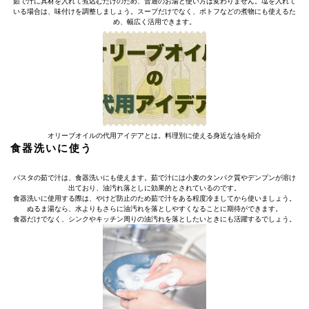
茹で汁に具材を入れて煮込むだけのため、普通のお湯と使い方は変わりません。塩を入れて
いる場合は、味付けを調整しましょう。スープだけでなく、ポトフなどの煮物にも使えるた
め、幅広く活用できます。
オリーブオイルの代用アイデアとは。料理別に使える身近な油を紹介
食器洗いに使う
パスタの茹で汁は、食器洗いにも使えます。茹で汁には小麦のタンパク質やデンプンが溶け
出ており、油汚れ落としに効果的とされているのです。
食器洗いに使用する際は、やけど防止のため茹で汁をある程度冷ましてから使いましょう。
ぬるま湯なら、水よりもさらに油汚れを落としやすくなることに期待ができます。
食器だけでなく、シンクやキッチン周りの油汚れを落としたいときにも活躍するでしょう。