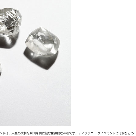
ンドは、人生の大切な瞬間を共に刻む象徴的な存在です。ティファニー ダイヤモンドには何ひとつ