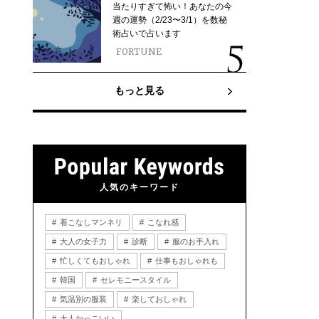
当たりすぎて怖い！あなたの今
週の運勢（2/23〜3/1）を数秘
術占いで占います
FORTUNE
もっと見る
人気のキーワード
着こなしマンネリ
こなれ感
大人の女子力
診断
服のお手入れ
忙しくてもおしゃれ
仕事もおしゃれも
韓国
セレモニースタイル
気温別の服装
楽しておしゃれ
大人かっこいい