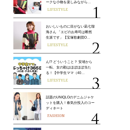
ークな小物を楽しみながら…
LIFESTYLE
おいしいものに目がない凪七瑠
海さん 「エビのお寿司は断然
生派です」【宝塚歌劇団O…
LIFESTYLE
ん!? どういうこと？ 安堵から
一転、女の勘はほぼほぼ当た
る！【中学生ママ（40…
LIFESTYLE
話題のUNIQLOのデニムジャケ
ットを購入！春気分投入のコー
ディネート
FASHION