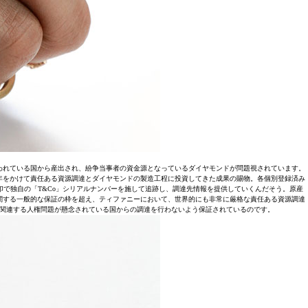
われている国から産出され、紛争当事者の資金源となっているダイヤモンドが問題視されています。
0年をかけて責任ある資源調達とダイヤモンドの製造工程に投資してきた成果の賜物。各個別登録済み
による刻印で独自の「T&Co」シリアルナンバーを施して追跡し、調達先情報を提供していくんだそう。原産
に関する一般的な保証の枠を超え、ティファニーにおいて、世界的にも非常に厳格な責任ある資源調達
゙に関連する人権問題が懸念されている国からの調達を行わないよう保証されているのです。