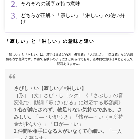
それぞれの漢字が持つ意味
どちらが正解？「寂しい」「淋しい」の使い分
け
「寂しい」と「淋しい」の意味と違い
「寂しい」と「淋しい」は、漢字は違えど両方「孤独感」「人恋しさ」「空虚感」などの感
情を表す言葉です。辞書でも以下のようにまとめられており、基本的な意味は同じと考えて
問題ありません。
さびし・い【寂しい／×淋しい】
［形］［文］さび・し［シク］《「さぶし」の音
変化で、動詞「寂 (さ) びる」に対応する形容詞》
1.心が満たされず、物足りない気持ちである。さ
みしい。
「—・い顔つき」「懐が—・い（＝所持
金が少ない）」「口が—・い」
2.仲間や相手になる人がいなくて心細い。
「一人
—・く暮らす」