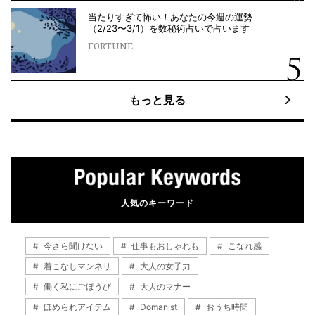
当たりすぎて怖い！あなたの今週の運勢
（2/23〜3/1）を数秘術占いで占います
FORTUNE
もっと見る
人気のキーワード
今さら聞けない
仕事もおしゃれも
こなれ感
着こなしマンネリ
大人の女子力
働く私にごほうび
大人のマナー
ほめられアイテム
Domanist
おうち時間