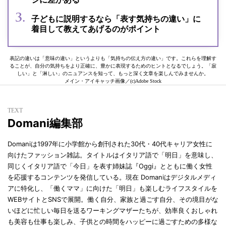
子どもに説明するなら「表す気持ちの違い」に
着目して教えてあげるのがポイント
表記の違いは「意味の違い」というよりも「気持ちの伝え方の違い」です。これらを理解す
ることが、自分の気持ちをより正確に、豊かに表現するためのヒントとなるでしょう。「寂
しい」と「淋しい」のニュアンスを知って、もっと深く文章を楽しんでみませんか。
メイン・アイキャッチ画像／(c)Adobe Stock
TEXT
Domani編集部
Domaniは1997年に小学館から創刊された30代・40代キャリア女性に
向けたファッション雑誌。タイトルはイタリア語で「明日」を意味し、
同じくイタリア語で「今日」を表す姉妹誌『Oggi』とともに働く女性
を応援するコンテンツを発信している。現在 Domaniはデジタルメディ
アに特化し、「働くママ」に向けた「明日」も楽しむライフスタイルを
WEBサイトとSNSで展開。働く自分、家族と過ごす自分、その境目がな
いほどに忙しい毎日を送るワーキングマザーたちが、効率良くおしゃれ
も美容も仕事も楽しみ、子供との時間をハッピーに過ごすための多様な