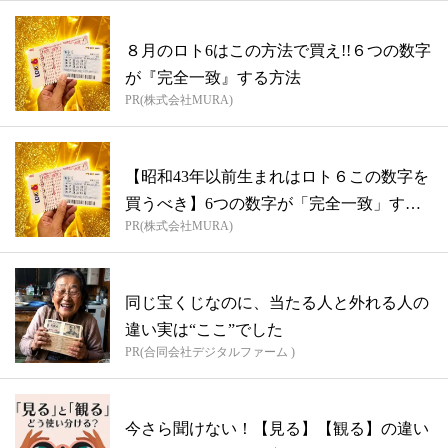
８月のロト6はこの方法で買え!!６つの数字
が『完全一致』する方法
PR(株式会社MURA)
【昭和43年以前生まれはロト６この数字を
買うべき】6つの数字が「完全一致」する
PR(株式会社MURA)
方...
同じ宝くじなのに、当たる人と外れる人の
違い実は“ここ”でした
PR(合同会社デジタルファーム )
今さら聞けない！【見る】【観る】の違い