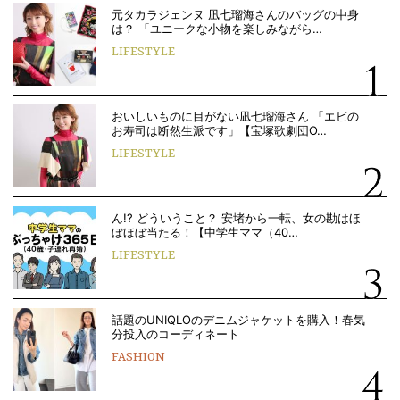
元タカラジェンヌ 凪七瑠海さんのバッグの中身
は？ 「ユニークな小物を楽しみながら…
LIFESTYLE
おいしいものに目がない凪七瑠海さん 「エビの
お寿司は断然生派です」【宝塚歌劇団O…
LIFESTYLE
ん!? どういうこと？ 安堵から一転、女の勘はほ
ぼほぼ当たる！【中学生ママ（40…
LIFESTYLE
話題のUNIQLOのデニムジャケットを購入！春気
分投入のコーディネート
FASHION