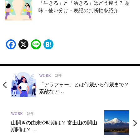
「生きる」と「活きる」はどう違う？ 意
味・使い分け・表記の判断軸を紹介
Facebook
X
Line
Hatena
WORK
雑学
「アラフォー」とは何歳から何歳まで？
素敵なア…
WORK
雑学
山開きの由来や時期は？ 富士山の開山
期間は？ …