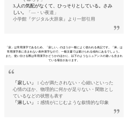
3.人の気配がなくて、ひっそりとしている。さみ
しい。
「—・い夜道」
小学館『デジタル大辞泉』より一部引用
「寂」は常用漢字であるため、「寂しい」のほうが一般によく使われる表記です。「淋」は
常用漢字表に含まれない表外漢字なので、一般文書では避けられる傾向にあるでしょう。
また、使い分ける際は常用漢字かどうかのほかに、以下のようなニュアンスの違いも含まれ
ている場合があります。
「寂しい」：
心が満たされない・心細いといった
心情のほか、物理的に何かが足りない・閑散とし
ているなどの状態も表す
「淋しい」：
感情がにじむような叙情的な印象