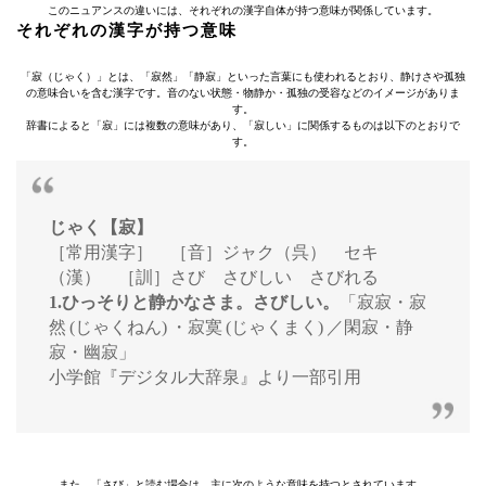
このニュアンスの違いには、それぞれの漢字自体が持つ意味が関係しています。
それぞれの漢字が持つ意味
「寂（じゃく）」とは、「寂然」「静寂」といった言葉にも使われるとおり、静けさや孤独
の意味合いを含む漢字です。音のない状態・物静か・孤独の受容などのイメージがありま
す。
辞書によると「寂」には複数の意味があり、「寂しい」に関係するものは以下のとおりで
す。
じゃく【寂】
［常用漢字］ ［音］ジャク（呉） セキ
（漢） ［訓］さび さびしい さびれる
1.ひっそりと静かなさま。さびしい。
「寂寂・寂
然 (じゃくねん) ・寂寞 (じゃくまく) ／閑寂・静
寂・幽寂」
小学館『デジタル大辞泉』より一部引用
また、「さび」と読む場合は、主に次のような意味を持つとされています。