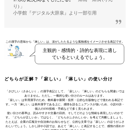
り) 」
小学館『デジタル大辞泉』より一部引用
この漢字の意味から「淋しい」は、涙がしたたるような孤独感をイメージさせる表記です。
主観的・感情的・詩的な表現に適し
ているといえるでしょう。
どちらが正解？「寂しい」「淋しい」の使い分け
「さびしい（さみしい）」の漢字表記として、「寂しい」「淋しい」のどちらも間違いでは
ありません。ただし、一般的な使い分けのルールはあります。
「寂しい」は常用漢字のため、教科書や新聞・役所・公的な出版物などで使われる表記で
す。一方「淋しい」は表外漢字である上に、感情を語るニュアンスが強いため、小説や詩・
個人のSNS投稿・手紙などで多く見られます。
使い分けの基準は、読みやすさや文書の目的、そしてどのような情緒を表現したいのかで
す。「どちらが正しいか」ではなく、「どちらがふさわしいか」を考えて判断しましょう。
たとえば、企業の広報文や自治体のお知らせなど、公的な文章では「寂しい」のほうがふさ
わしいでしょう。しかし詩や小説では、あえて「淋しい」と表記することで、感情の揺れや