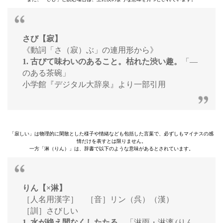
さび【寂】
《動詞「さ（寂）ぶ」の連用形から》
1. 古びて味わいのあること。枯れた渋い趣。
「—
のある茶碗」
小学館『デジタル大辞泉』より一部引用
「寂しい」は物理的に閑散とした様子や情緒なども包括した言葉で、必ずしもマイナスの感
情だけを表すとは限りません。
一方「淋（りん）」は、辞書で以下のような意味があるとされています。
りん【×淋】
［人名用漢字］ ［音］リン（呉）（漢）
［訓］さびしい
1. 水が絶え間なくしたたる。
「淋雨・淋漓 (りん