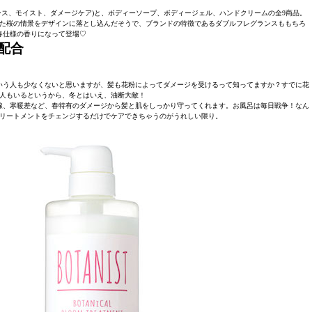
ース、モイスト、ダメージケア)と、ボディーソープ、ボディージェル、ハンドクリームの全9商品。
た桜の情景をデザインに落とし込んだそうで、ブランドの特徴であるダブルフレグランスももちろ
春仕様の香りになって登場♡
配合
いう人も少なくないと思いますが、髪も花粉によってダメージを受けるって知ってますか？すでに花
人もいるというから、冬とはいえ、油断大敵！
線、寒暖差など、春特有のダメージから髪と肌をしっかり守ってくれます。お風呂は毎日戦争！なん
リートメントをチェンジするだけでケアできちゃうのがうれしい限り。