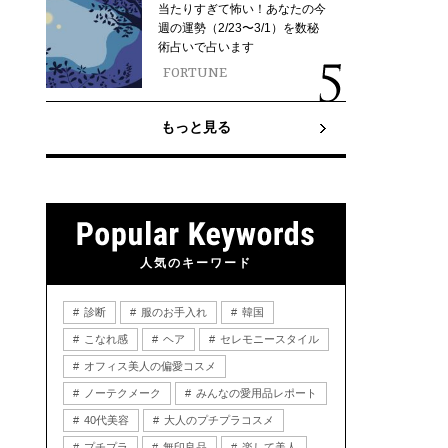
当たりすぎて怖い！あなたの今
週の運勢（2/23〜3/1）を数秘
術占いで占います
FORTUNE
もっと見る
人気のキーワード
診断
服のお手入れ
韓国
こなれ感
ヘア
セレモニースタイル
オフィス美人の偏愛コスメ
ノーテクメーク
みんなの愛用品レポート
40代美容
大人のプチプラコスメ
プチプラ
無印良品
楽して美人