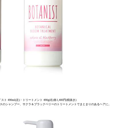
90ml(左)・トリートメント 490g(右)各1,400円(税抜き)
スのシャンプー、サクラ＆ブラックベリーのトリートメントでまとまりのあるヘアに。