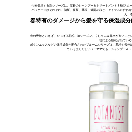
今回登場する新シリーズは、定番のシャンプー＆トリートメント３種(スム
パッケージはそれぞれ、初桜、夜桜、葉桜、満開の桜と、アイテムに合わせ
ん、
春特有のダメージから髪を守る保湿成分
春の天敵といえば、やっぱり花粉。毎シーズン、くしゃみ＆鼻水が辛い…と
粉による症状が出ている
ボタンエキスなどの保湿成分が配合されたプルームシリーズは、花粉や紫外
ていう慌ただしいワーママでも、シャンプー＆ト