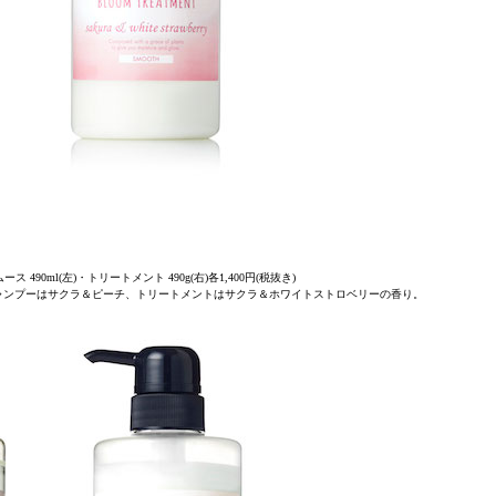
90ml(左)・トリートメント 490g(右)各1,400円(税抜き)
ンプーはサクラ＆ピーチ、トリートメントはサクラ＆ホワイトストロベリーの香り。​