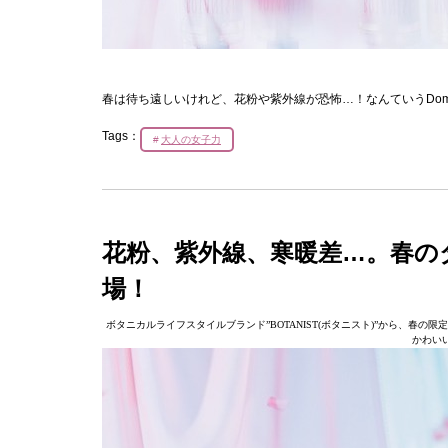
春は待ち遠しいけれど、花粉や紫外線が恐怖…！なんていうDom
Tags：
大人の女子力
花粉、紫外線、寒暖差…。春の
場！
ボタニカルライフスタイルブランド”BOTANIST(ボタニスト)”から、
かわい