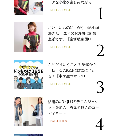
ークな小物を楽しみながら…
LIFESTYLE
おいしいものに目がない凪七瑠
海さん 「エビのお寿司は断然
生派です」【宝塚歌劇団O…
LIFESTYLE
ん!? どういうこと？ 安堵から
一転、女の勘はほぼほぼ当た
る！【中学生ママ（40…
LIFESTYLE
話題のUNIQLOのデニムジャケ
ットを購入！春気分投入のコー
ディネート
FASHION