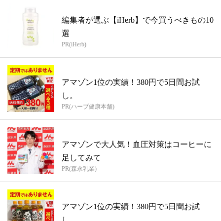
編集者が選ぶ【iHerb】で今買うべきもの10
選
PR(iHerb)
アマゾン1位の実績！380円で5日間お試
し。
PR(ハーブ健康本舗)
アマゾンで大人気！血圧対策はコーヒーに
足してみて
PR(森永乳業)
アマゾン1位の実績！380円で5日間お試
し。