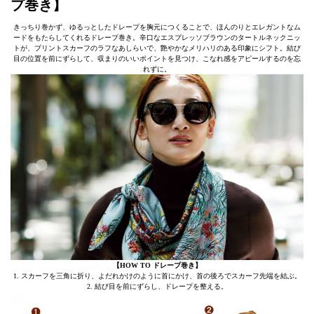
プ巻き】
きっちり巻かず、ゆるっとしたドレープを胸元につくることで、ほんのりとエレガントなム
ードをもたらしてくれるドレープ巻き。辛口なエスプレッソブラウンのタートルネックニッ
トが、プリントスカーフのラフなあしらいで、艶やかなメリハリのある印象にシフト。結び
目の位置を前にずらして、収まりのいいポイントを見つけ、こなれ感をアピールするのを忘
れずに。
【HOW TO ドレープ巻き】
1. スカーフを三角に折り、よだれかけのように首にかけ、首の後ろでスカーフ先端を結ぶ。
2. 結び目を前にずらし、ドレープを整える。