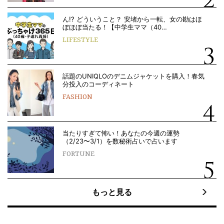
ん!? どういうこと？ 安堵から一転、女の勘はほ
ぼほぼ当たる！【中学生ママ（40…
LIFESTYLE
話題のUNIQLOのデニムジャケットを購入！春気
分投入のコーディネート
FASHION
当たりすぎて怖い！あなたの今週の運勢
（2/23〜3/1）を数秘術占いで占います
FORTUNE
もっと見る