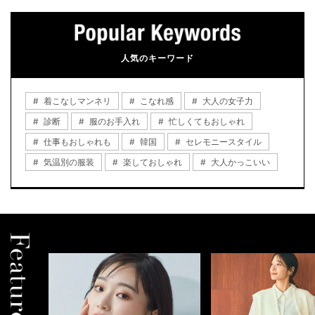
人気のキーワード
着こなしマンネリ
こなれ感
大人の女子力
診断
服のお手入れ
忙しくてもおしゃれ
仕事もおしゃれも
韓国
セレモニースタイル
気温別の服装
楽しておしゃれ
大人かっこいい