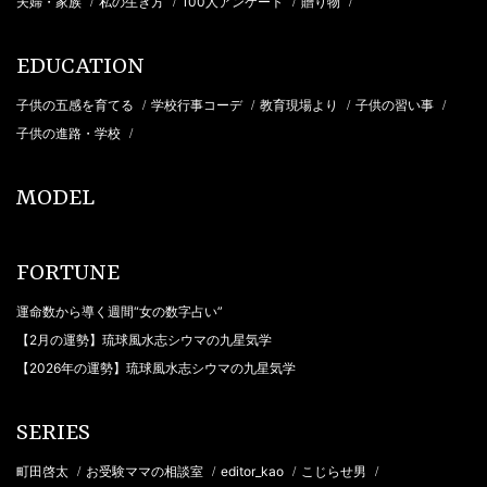
夫婦・家族
私の生き方
100人アンケート
贈り物
/
/
/
/
EDUCATION
子供の五感を育てる
学校行事コーデ
教育現場より
子供の習い事
/
/
/
/
子供の進路・学校
/
MODEL
FORTUNE
運命数から導く週間“女の数字占い”
【2月の運勢】琉球風水志シウマの九星気学
【2026年の運勢】琉球風水志シウマの九星気学
SERIES
町田啓太
お受験ママの相談室
editor_kao
こじらせ男
/
/
/
/