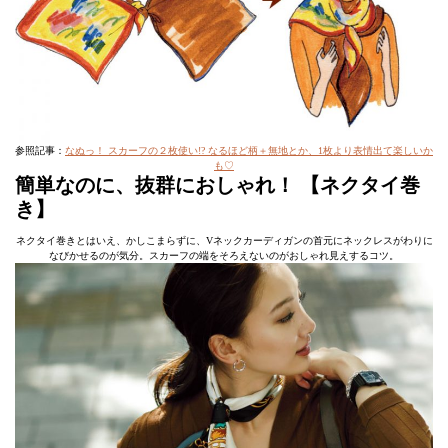
参照記事：
なぬっ！ スカーフの２枚使い!? なるほど柄＋無地とか、1枚より表情出て楽しいか
も♡
簡単なのに、抜群におしゃれ！ 【ネクタイ巻
き】
ネクタイ巻きとはいえ、かしこまらずに、Vネックカーディガンの首元にネックレスがわりに
なびかせるのが気分。スカーフの端をそろえないのがおしゃれ見えするコツ。