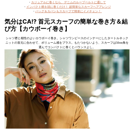
・
カジュアルに巻くなら、デニムのループベルトに通して
・
インパクト柄を頭に巻くだけ！ 超簡単なスカーフヘアアレンジ
・
バッグ＆カバンもスカーフで簡単にイメチェン！
気分はCA!? 首元スカーフの簡単な巻き方＆結
び方【カウボーイ巻き】
シャツ襟と相性のよいカウボーイ巻き。シャツワンピースのインナーにしたタートルネック
ニットの首元に合わせて、ボリューム感をプラス。もたつかないよう、スカーフは50cm角を
選んでコンパクトに巻くとバランスよし。