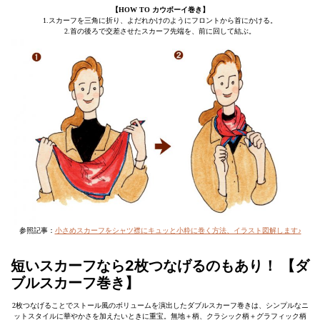
【HOW TO カウボーイ巻き】
1.スカーフを三角に折り、よだれかけのようにフロントから首にかける。
2.首の後ろで交差させたスカーフ先端を、前に回して結ぶ。
参照記事：
小さめスカーフをシャツ襟にキュッと小粋に巻く方法、イラスト図解します♪
短いスカーフなら2枚つなげるのもあり！ 【ダ
ブルスカーフ巻き】
2枚つなげることでストール風のボリュームを演出したダブルスカーフ巻きは、シンプルなニ
ットスタイルに華やかさを加えたいときに重宝。無地＋柄、クラシック柄＋グラフィック柄