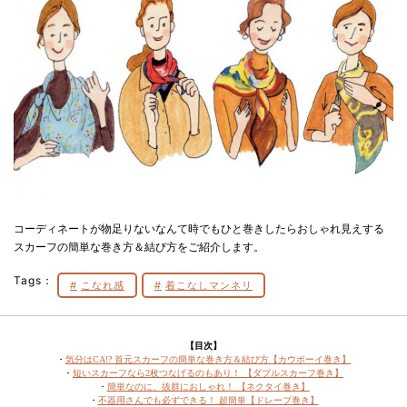
コーディネートが物足りないなんて時でもひと巻きしたらおしゃれ見えする
スカーフの簡単な巻き方＆結び方をご紹介します。
Tags：
こなれ感
着こなしマンネリ
【目次】
・
気分はCA!? 首元スカーフの簡単な巻き方＆結び方【カウボーイ巻き】
・
短いスカーフなら2枚つなげるのもあり！ 【ダブルスカーフ巻き】
・
簡単なのに、抜群におしゃれ！ 【ネクタイ巻き】
・
不器用さんでも必ずできる！ 超簡単【ドレープ巻き】