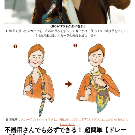
【HOW TOネクタイ巻き】
1. 細長く折ったスカーフを、左右の長さをずらして首にかけ、長いほうに結び目をつくる。
2. 結び目に短いスカーフの先端を通し、引く。
参照記事：
スカーフのネクタイ巻きは、横に少しズラしてアンバランスになびかせるのがい
いらしい！
不器用さんでも必ずできる！ 超簡単【ドレー