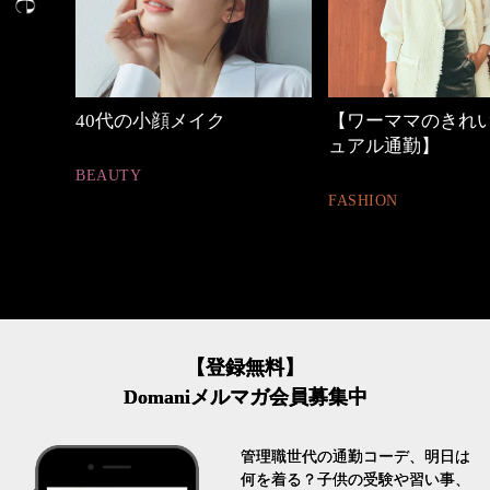
【ワーママのきれいめカジ
心地よくいられる
ュアル通勤】
とは
FASHION
FASHION
【登録無料】
Domaniメルマガ会員募集中
管理職世代の通勤コーデ、明日は
何を着る？子供の受験や習い事、