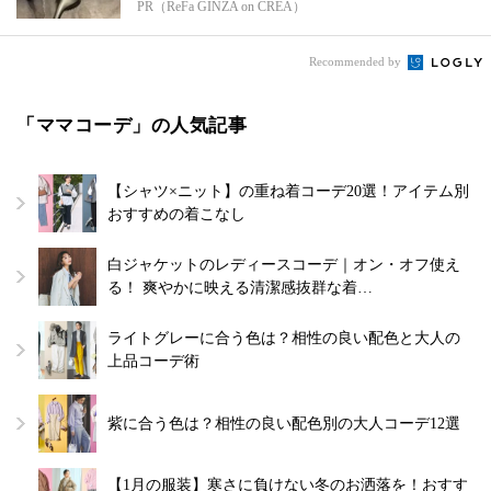
PR（ReFa GINZA on CREA）
Recommended by
「ママコーデ」の人気記事
【シャツ×ニット】の重ね着コーデ20選！アイテム別
おすすめの着こなし
白ジャケットのレディースコーデ｜オン・オフ使え
る！ 爽やかに映える清潔感抜群な着…
ライトグレーに合う色は？相性の良い配色と大人の
上品コーデ術
紫に合う色は？相性の良い配色別の大人コーデ12選
【1月の服装】寒さに負けない冬のお洒落を！おすす