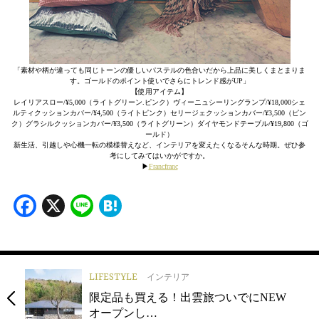
「素材や柄が違っても同じトーンの優しいパステルの色合いだから上品に美しくまとまりま
す。ゴールドのポイント使いでさらにトレンド感がUP」
【使用アイテム】
レイリアスロー/¥5,000（ライトグリーン.ピンク）ヴィーニュシーリングランプ/¥18,000シェ
ルティクッションカバー/¥4,500（ライトピンク）セリージェクッションカバー/¥3,500（ピン
ク）グラシルクッションカバー/¥3,500（ライトグリーン）ダイヤモンドテーブル/¥19,800（ゴ
ールド）
新生活、引越しや心機一転の模様替えなど、インテリアを変えたくなるそんな時期。ぜひ参
考にしてみてはいかがですか。
▶︎
Francfranc
Facebook
X
Line
Hatena
LIFESTYLE
インテリア
限定品も買える！出雲旅ついでにNEW
オープンし…