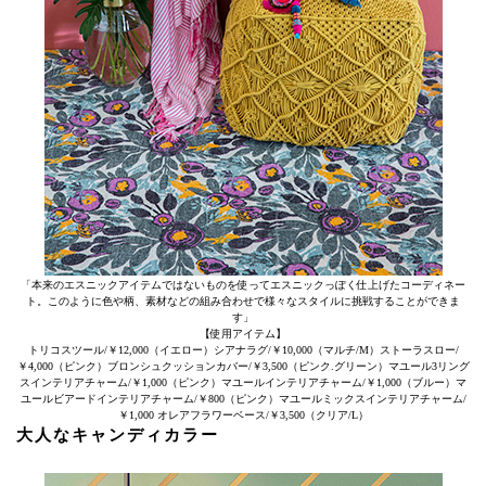
「本来のエスニックアイテムではないものを使ってエスニックっぽく仕上げたコーディネー
ト。このように色や柄、素材などの組み合わせで様々なスタイルに挑戦することができま
す」
【使用アイテム】
トリコスツール/￥12,000（イエロー）シアナラグ/￥10,000（マルチ/M）ストーラスロー/
￥4,000（ピンク）ブロンシュクッションカバー/￥3,500（ピンク.グリーン）マユール3リング
スインテリアチャーム/￥1,000（ピンク）マユールインテリアチャーム/￥1,000（ブルー）マ
ユールビアードインテリアチャーム/￥800（ピンク）マユールミックスインテリアチャーム/
￥1,000 オレアフラワーベース/￥3,500（クリア/L）
大人なキャンディカラー