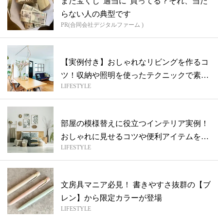
まだ宝くじ“適当に”買ってる？それ、当た
らない人の典型です
PR(合同会社デジタルファーム )
【実例付き】おしゃれなリビングを作るコ
ツ！収納や照明を使ったテクニックで素敵
LIFESTYLE
空間
部屋の模様替えに役立つインテリア実例！
おしゃれに見せるコツや便利アイテムをご
LIFESTYLE
紹介
文房具マニア必見！ 書きやすさ抜群の【ブ
レン】から限定カラーが登場
LIFESTYLE