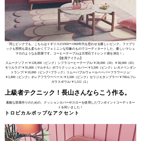
「同じピンクでも、こちらはイギリスの1950〜1960年代を思わせる優しいピンク。ファブリ
ックも照明も花も柔らかくてフェミニンな印象のものでコーディネートした、優しいマシュ
マロのようなお部屋です。コーヒーテーブルは大理石でトレンド感を演出！」
【使用アイテム】
スムークソファ/￥128,000（ピンク）シフラコーヒーテーブル/￥28,000（50）￥38,000（65）
モリルラグ/￥35,000（マルチ/L）ポワリクッションカバー/￥3,500（ピンク）レガメペンダン
トランプ/￥10,000（ピンク×ブラック）リムーバブルウォールペーパーフラワージュ/
￥2,800（ピンク）オレアフラワーベース/￥3,500（ピンク）セリジエタンブラー/￥700ルフレ
ガラスボウル/￥1,512（L）
上級者テクニック！長山さんならこう作る。
素敵な部屋作りのための、クッションカバーやスローを使用したワンポイントコーディネー
トを伺いました！
トロピカルポップなアクセント