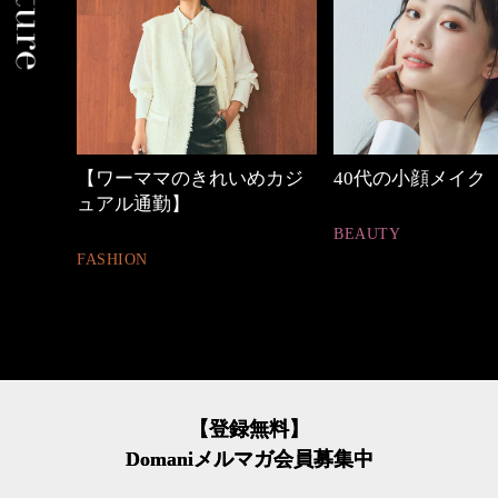
めカジ
40代の小顔メイク
心地よくいられる
とは
BEAUTY
FASHION
【登録無料】
Domaniメルマガ会員募集中