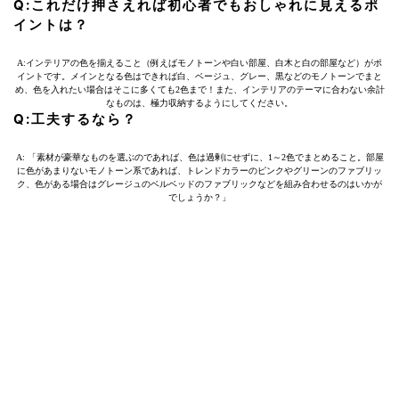
Q:これだけ押さえれば初心者でもおしゃれに見えるポ
イントは？
A:インテリアの色を揃えること（例えばモノトーンや白い部屋、白木と白の部屋など）がポ
イントです。メインとなる色はできれば白、ベージュ、グレー、黒などのモノトーンでまと
め、色を入れたい場合はそこに多くても2色まで！また、インテリアのテーマに合わない余計
なものは、極力収納するようにしてください。
Q:工夫するなら？
A: 「素材が豪華なものを選ぶのであれば、色は過剰にせずに、1～2色でまとめること。部屋
に色があまりないモノトーン系であれば、トレンドカラーのピンクやグリーンのファブリッ
ク、色がある場合はグレージュのベルベッドのファブリックなどを組み合わせるのはいかが
でしょうか？」