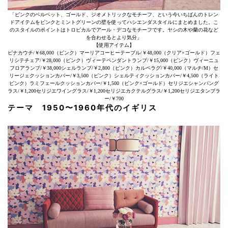
「ピンクのベルベット、ゴールド、ジオメトリックなモチーフ、という今いちばんのトレン
ドアイテムをピンクとミントグリーンの壁を使ってハシエンダスタイルにまとめました。こ
のスタイルのポイントはトロピカルでアール・デコなモチーフです。ヤシの木や蘭の花など
を合わせるとより気分」
【使用アイテム】
ピナカウチ/￥68,000（ピンク）マーリアコーヒーテーブル/￥48,000（クリア×ゴールド）フェ
リシテチェア/￥28,000（ピンク）ヴィーテペンダントランプ/￥15,000（ピンク）ヴィーニュ
フロアランプ/￥38,000シェルランプ/￥2,800（ピンク）カルペラグ/￥40,000（マルチ/M）セ
リージェクッションカバー/￥3,500（ピンク）シェルティクッションカバー/￥4,500（ライト
ピンク）ラミフェールクッションカバー/￥1,500（ピンク×ゴールド）セリジエシャンパング
ラス/￥1,200セリジエワイングラス/￥1,200セリジエカクテルグラス/￥1,200セリジエタンブラ
ー/￥700
テーマ 1950〜1960年代のイギリス