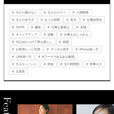
今さら聞けない
大人のマナー
人間関係
大人の女子力
おうち時間
育児
仕事効率化
100均
趣味
仕事も家庭も
夫婦
キャリアアップ
診断
仕事もおしゃれも
川口ゆかりの丁寧な暮らし
韓国
お料理レシピ代用
デジタル苦手
iPhone使い方
LINE使い方
#ワーママあるある劇場
大人かっこいい
時短
女の時間割
時事ネタ
文房具