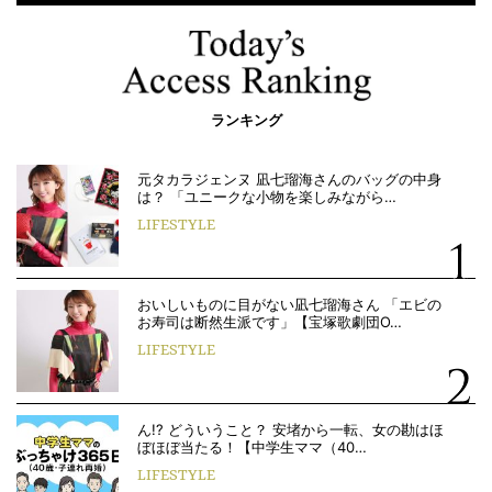
ランキング
元タカラジェンヌ 凪七瑠海さんのバッグの中身
は？ 「ユニークな小物を楽しみながら…
LIFESTYLE
おいしいものに目がない凪七瑠海さん 「エビの
お寿司は断然生派です」【宝塚歌劇団O…
LIFESTYLE
ん!? どういうこと？ 安堵から一転、女の勘はほ
ぼほぼ当たる！【中学生ママ（40…
LIFESTYLE