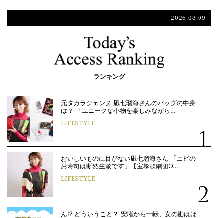
2026.08.09
ランキング
元タカラジェンヌ 凪七瑠海さんのバッグの中身
は？ 「ユニークな小物を楽しみながら…
LIFESTYLE
おいしいものに目がない凪七瑠海さん 「エビの
お寿司は断然生派です」【宝塚歌劇団O…
LIFESTYLE
ん!? どういうこと？ 安堵から一転、女の勘はほ