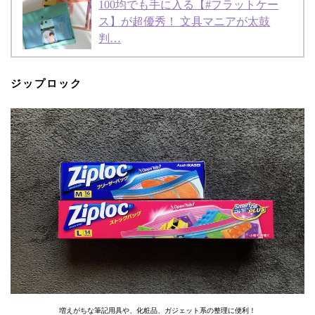
100均でも手に入る【#フラットケー
ス】が超優秀！ 文具マニアが太鼓
判…
ジップロック
増えがちな筆記用具や、化粧品、ガジェット系の整理に便利！