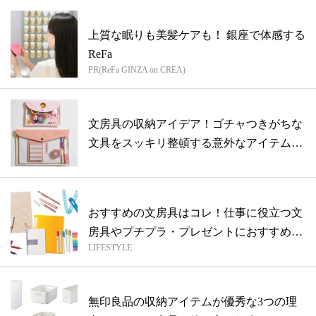
上質な眠りも美髪ケアも！ 銀座で体感する
ReFa
PR(ReFa GINZA on CREA)
文房具の収納アイデア！ゴチャつきがちな
文具をスッキリ整頓する意外なアイテムと
は？
おすすめの文房具はコレ！仕事に役立つ文
房具やプチプラ・プレゼントにおすすめ文
LIFESTYLE
房具...
無印良品の収納アイテムが優秀な3つの理