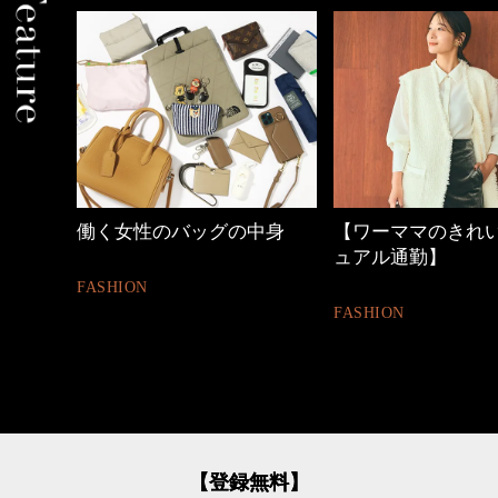
中身
【ワーママのきれいめカジ
40代の小顔メイク
ュアル通勤】
BEAUTY
FASHION
【登録無料】