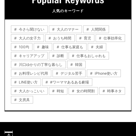
人気のキーワード
今さら聞けない
大人のマナー
人間関係
大人の女子力
おうち時間
育児
仕事効率化
100均
趣味
仕事も家庭も
夫婦
キャリアアップ
診断
仕事もおしゃれも
川口ゆかりの丁寧な暮らし
韓国
お料理レシピ代用
デジタル苦手
iPhone使い方
LINE使い方
#ワーママあるある劇場
大人かっこいい
時短
女の時間割
時事ネタ
文房具