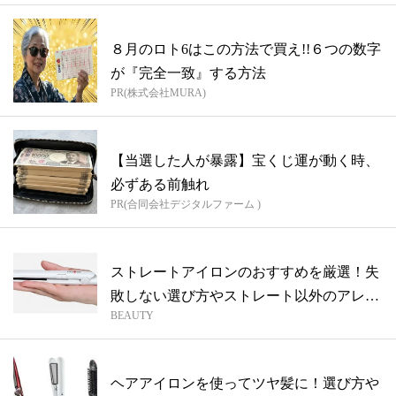
８月のロト6はこの方法で買え!!６つの数字
が『完全一致』する方法
PR(株式会社MURA)
【当選した人が暴露】宝くじ運が動く時、
必ずある前触れ
PR(合同会社デジタルファーム )
ストレートアイロンのおすすめを厳選！失
敗しない選び方やストレート以外のアレン
BEAUTY
ジ方...
ヘアアイロンを使ってツヤ髪に！選び方や