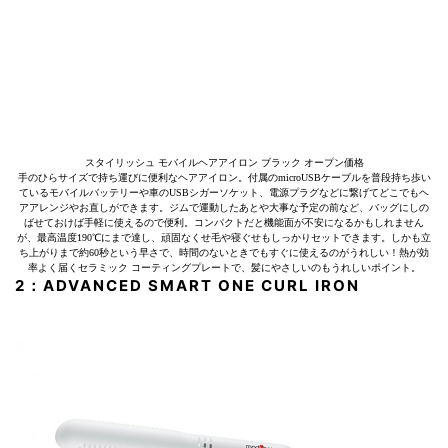
スタイリッシュ モバイルヘアアイロン ブラック オープン価格
手のひらサイズで持ち運びに便利なヘアアイロン。付属のmicroUSBケーブルを普段持ち歩い
ているモバイルバッテリーや車のUSBシガーソケット、電源プラグなどに繋げてどこでもヘ
アアレンジやお直しができます。ジムで運動したあとや大事な予定の前など、バッグにしの
ばせておけば手軽に使えるので便利。コンパクトだと機能面が不安になるかもしれません
が、最高温度190℃にまで達し、頑固なくせ毛や寝ぐせもしっかりセットできます。しかも立
ち上がりまで約60秒という早さで、時間のないときでもすぐに使えるのがうれしい！熱が効
率よく届くセラミック コーティングプレートで、髪にやさしいのもうれしいポイント。
2：ADVANCED SMART ONE CURL IRON