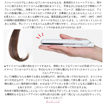
ストレートだけでなくきれいなワンカールもかなえる、新発想のストレートアイロン。両サ
イドに加工されたサイドコームが髪の流れをリードし、手首を少しひねるだけで簡単にヘア
アレンジが可能に。内巻きワンカールや外ハネカール、ウェーブ、前髪のカールなど、アイ
ロンの加減が難しいヘアスタイルだって作れます。仕事後に人と会うからちょっとイメージ
を変えたい、というときにも便利ですよね。最高温度は200℃まで達し、140℃・180℃・200℃
の3段階の温度調節ができるので、ダメージを与えたくないときも、しっかりセットしたいと
きにも対応。手にフィットするスリムな持ち手で握りやすく、さらにグロスシャインコーテ
ィングで髪にやさしくツヤのある仕上がりがかないます。
▲サイドコームが髪の流れをリードするから、簡単にキレイなワンカールが完成 (アドバンス
スマート ワンカールアイロン)。手のひらサイズで持ち運びもラクラク (スタイリッシュ モバ
イルヘアアイロン)。
そして2種類どちらも海外でも使える仕様なので、旅行先に持って行けるのも◎。オリジナル
ポーチ付きなので、アイロンとケーブルをコンパクトに収納して持ち運べます。なるべく荷
物を減らしたい海外旅行の場合、かさばるヘアアイロンを持って行くとなると躊躇すること
もありますが、このコンパクトさなら迷わず持って行けますよね。
外出先で髪型が残念なことになっていると気分も下がってしまうもの。だからコンパクトさ
も機能性もそなえたヘアアイロンを持ち歩けば心強いはず！気になった人はぜひチェックし
てみてください♡
モッズ・ヘア