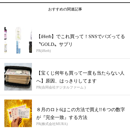
おすすめの関連記事
【iHerb】でこれ買って！SNSでバズってる
〝GOLD〟サプリ
PR(iHerb)
【宝くじ何年も買って一度も当たらない人
へ】原因、はっきりしてます
PR(合同会社デジタルファーム )
８月のロト6はこの方法で買え!!６つの数字
が『完全一致』する方法
PR(株式会社MURA)