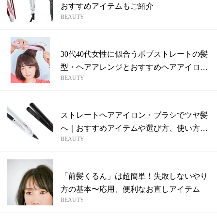
おすすめアイテムもご紹介
BEAUTY
30代40代女性に似合うボブストレートの髪
型・ヘアアレンジとおすすめヘアアイロ
BEAUTY
ン...
ストレートヘアアイロン・ブラシでツヤ髪
へ｜おすすめアイテムや選び方、使い方を
BEAUTY
解説
「前髪くるん」は超簡単！失敗しないやり
方の基本〜応用、便利なお直しアイテム
BEAUTY