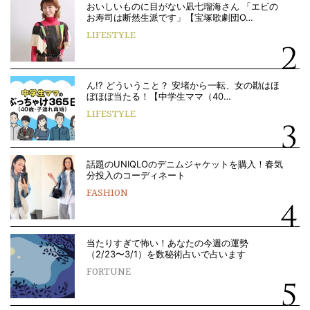
おいしいものに目がない凪七瑠海さん 「エビの
お寿司は断然生派です」【宝塚歌劇団O…
LIFESTYLE
ん!? どういうこと？ 安堵から一転、女の勘はほ
ぼほぼ当たる！【中学生ママ（40…
LIFESTYLE
話題のUNIQLOのデニムジャケットを購入！春気
分投入のコーディネート
FASHION
当たりすぎて怖い！あなたの今週の運勢
（2/23〜3/1）を数秘術占いで占います
FORTUNE