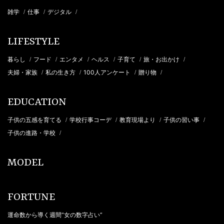
雑学
仕事
デジタル
/
/
/
LIFESTYLE
暮らし
フード
エンタメ
ヘルス
子育て
旅・お出かけ
/
/
/
/
/
/
夫婦・家族
私の生き方
100人アンケート
贈り物
/
/
/
/
EDUCATION
子供の五感を育てる
学校行事コーデ
教育現場より
子供の習い事
/
/
/
/
子供の進路・学校
/
MODEL
FORTUNE
運命数から導く週間“女の数字占い”