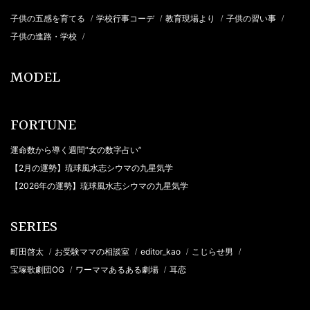
子供の五感を育てる
学校行事コーデ
教育現場より
子供の習い事
/
/
/
/
子供の進路・学校
/
MODEL
FORTUNE
運命数から導く週間“女の数字占い”
【2月の運勢】琉球風水志シウマの九星気学
【2026年の運勢】琉球風水志シウマの九星気学
SERIES
町田啓太
お受験ママの相談室
editor_kao
こじらせ男
/
/
/
/
宝塚歌劇団OG
ワーママあるある劇場
耳恋
/
/