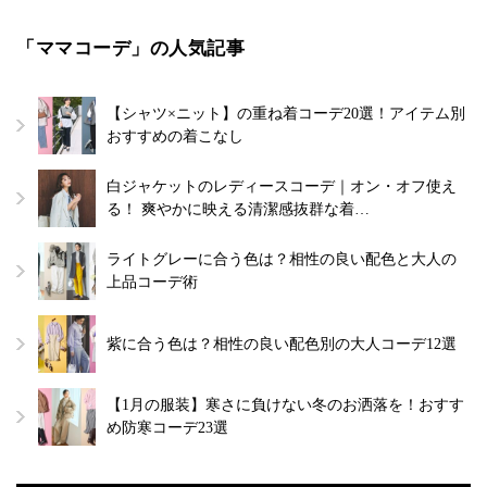
「ママコーデ」の人気記事
【シャツ×ニット】の重ね着コーデ20選！アイテム別
おすすめの着こなし
白ジャケットのレディースコーデ｜オン・オフ使え
る！ 爽やかに映える清潔感抜群な着…
ライトグレーに合う色は？相性の良い配色と大人の
上品コーデ術
紫に合う色は？相性の良い配色別の大人コーデ12選
【1月の服装】寒さに負けない冬のお洒落を！おすす
め防寒コーデ23選