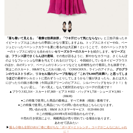
「落ち着いて見える」「着痩せ効果抜群」「ワキ汗だって気にならない」
と三拍子揃ったネ
イビートップスはこれからの季節にかなり重宝しますよね。トップスにネイビーや白、ベー
ジュといったベーシックカラーを夏に着るのは大正解！ということで、そのベーシックカラ
ーのトップスにぜひとも合わせたい
セリーズカラーのスカート
を紹介します。
セリーズと
は、フランス語でさくらんぼの意味
。その色が語るように、鮮やかなカラーは、さくらんぼ
のようなフレッシュな印象を与えてくれるだけでなく、今回紹介しているネイビーブラウス
のほか、白のTシャツ、ベージュのリネンシャツなどとも好相性なので着回し力も抜群です。
実はこのスカート、H&Mでもこだわり抜いた「CONSCIOUS」ラインのアイテム。
グログラ
ンのウエストリボン、リヨセル混のクレープ生地など「これで8,000円未満!?」と思ってしま
うほど
の素材やシルエットに思わずうっとりしてしまうかも♡服が決まったら、あとは大人
にぴったりの抜け感小物（今回は深グリーンのピアスに、シルバーバッグをセレクト！）を
ちょい足し。「オバ見え」なんて絶対言わせないコーデの完成です！
▲ブラウス¥2,314・スカート¥7,869・ピアス￥832・バッグ￥1,758・シューズ￥3,981・
（H&M)
●この特集で使用した商品の価格は、すべて本体（税抜）価格です。
●この特集で使用した商品についての問い合わせ先はこちらになります。
問い合わせ先：H&M カスタマーサービス 0120-866-201
※この情報は2019年4月30日現在のものです。
※売れ行き状況により、掲載商品が売り切れている場合があります。
あわせて読みたい
▶︎
服も小物も全部ZARA♡春に着がちな「ボーダーとトレンチ」コーデがこんなにおしゃれ
に！