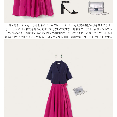
「痛く思われたくないからとネイビーやグレー、ベージュなど定番色ばかりを選んでしま
う…」。それはそれでもちろん間違いではないのですが、無彩色コーデは、質感・シルエッ
トなど組み合わせを間違えるとオバ見えの原因になってしまいます。と言うことで、今回は
着るだけで「脱オバ見え」できる、H&Mで全身17,000円未満で揃うコーデをご紹介します♡