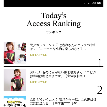
2026.08.08
ランキング
元タカラジェンヌ 凪七瑠海さんのバッグの中身
は？ 「ユニークな小物を楽しみながら…
LIFESTYLE
おいしいものに目がない凪七瑠海さん 「エビの
お寿司は断然生派です」【宝塚歌劇団O…
LIFESTYLE
ん!? どういうこと？ 安堵から一転、女の勘はほ
ぼほぼ当たる！【中学生ママ（40…