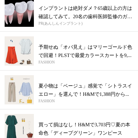
インプラントは絶対ダメ？65歳以上の方は
確認してみて。20名の歯科医師監修のガ
PR(あんしんインプラント)
イ...
予期せぬ「オバ見え」はマリーゴールド色
で回避！PLSTで最愛カラースカートを9,...
FASHION
夏小物は「ベージュ」感覚で「シトラスイ
エロー」を選んで！H&Mで1,388円から...
FASHION
買って損はなし！H&Mで3,703円♡夏の本
命色「ディープグリーン」ワンピース