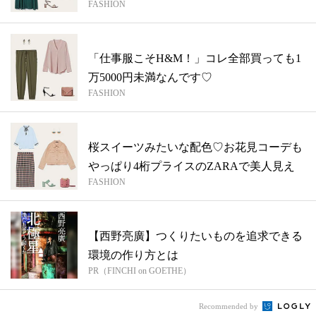
FASHION
「仕事服こそH&M！」コレ全部買っても1
万5000円未満なんです♡
FASHION
桜スイーツみたいな配色♡お花見コーデも
やっぱり4桁プライスのZARAで美人見え
FASHION
【西野亮廣】つくりたいものを追求できる
環境の作り方とは
PR（FINCHI on GOETHE）
Recommended by