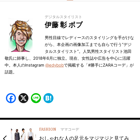
デジタルスタイリスト
伊藤 彰 ボブ
男性目線でレディースのスタイリングを手がけな
がら、本企画の画像加工までも自らで行う“デジ
タルスタイリスト”。人気男性スタイリスト池田
敬氏に師事し、2018年6月に独立。現在、女性誌や広告を中心に活躍
中。本人のInstagram
@edybob
で掲載する「#勝手にZARAコーデ」が
話題。
Facebook
X
Line
Hatena
FASHION
ママコーデ
おしゃれな人の足元をマジマジと見てみ