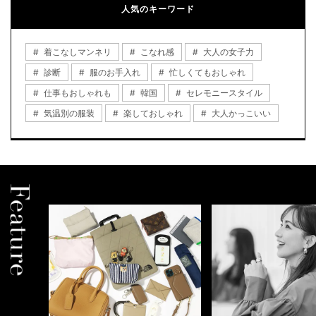
人気のキーワード
着こなしマンネリ
こなれ感
大人の女子力
診断
服のお手入れ
忙しくてもおしゃれ
仕事もおしゃれも
韓国
セレモニースタイル
気温別の服装
楽しておしゃれ
大人かっこいい