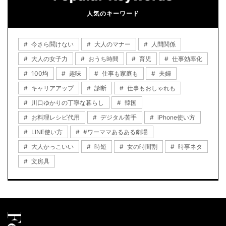
人気のキーワード
今さら聞けない
大人のマナー
人間関係
大人の女子力
おうち時間
育児
仕事効率化
100均
趣味
仕事も家庭も
夫婦
キャリアアップ
診断
仕事もおしゃれも
川口ゆかりの丁寧な暮らし
韓国
お料理レシピ代用
デジタル苦手
iPhone使い方
LINE使い方
#ワーママあるある劇場
大人かっこいい
時短
女の時間割
時事ネタ
文房具