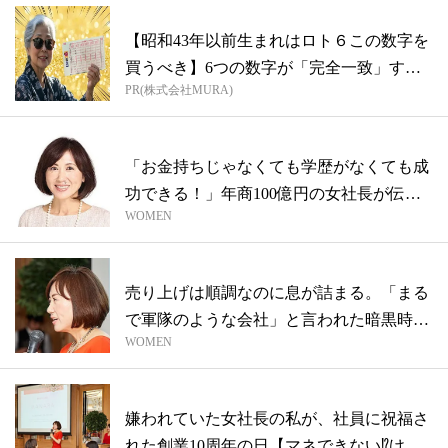
【昭和43年以前生まれはロト６この数字を
買うべき】6つの数字が「完全一致」する
PR(株式会社MURA)
方...
「お金持ちじゃなくても学歴がなくても成
功できる！」年商100億円の女社長が伝え
WOMEN
た...
売り上げは順調なのに息が詰まる。「まる
で軍隊のような会社」と言われた暗黒時代
WOMEN
【マ...
嫌われていた女社長の私が、社員に祝福さ
れた創業10周年の日【マネできない⁉け