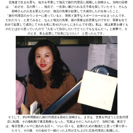
北海道で生まれ育ち、短大を卒業して地元で旅行代理店に就職した岩崎さん。当時の目標
は、「めざせ、玉の輿！」。地元で、一生添い遂げられる王子様を探していたそう。そんな
岩崎さんの人生を変えたのが、地元の先輩が起業して大成功したのを知ったこと。
「旅行代理店のカウンターに座っていると、突然ド派手なスポーツカーが止まったんです。
だれだろう…と見てみると、なんと地元の先輩。彼の実家は自営業なのですが、実家を出て
自分で起業して成功してそれを私に見せびらかしにきたんです(笑)。私は、彼は家業を継ぐも
のだとばかり思っていたので〝人生って自分しだいでどうにでもなるんだ！〟と衝撃で。そ
のとき、私も起業して社長になりたい! と思ったんです」
そうして、約2年間勤めた旅行代理店を辞めた岩崎さん。まずは、営業を学ぼうと広告代理
店に転職、その後転勤で東京勤務となった。写真はそのころのもので、当時27歳。東京で
は、毎日営業ノルマに追われる日々。つらい日々も、起業のための勉強だと思って乗り切っ
たそう。その後、その会社で一緒だった上司が立ち上げた広告代理店に転職した。