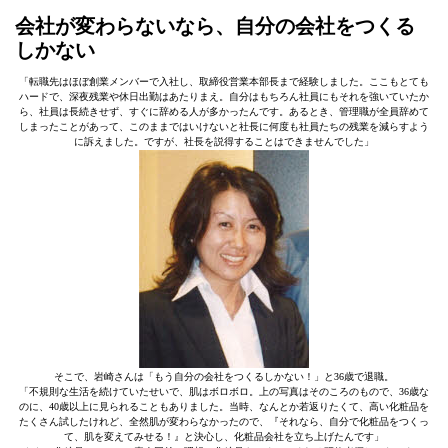
会社が変わらないなら、自分の会社をつくる
しかない
「転職先はほぼ創業メンバーで入社し、取締役営業本部長まで経験しました。ここもとても
ハードで、深夜残業や休日出勤はあたりまえ。自分はもちろん社員にもそれを強いていたか
ら、社員は長続きせず、すぐに辞める人が多かったんです。あるとき、管理職が全員辞めて
しまったことがあって、このままではいけないと社長に何度も社員たちの残業を減らすよう
に訴えました。ですが、社長を説得することはできませんでした」
そこで、岩崎さんは「もう自分の会社をつくるしかない！」と36歳で退職。
「不規則な生活を続けていたせいで、肌はボロボロ。上の写真はそのころのもので、36歳な
のに、40歳以上に見られることもありました。当時、なんとか若返りたくて、高い化粧品を
たくさん試したけれど、全然肌が変わらなかったので、『それなら、自分で化粧品をつくっ
て、肌を変えてみせる！』と決心し、化粧品会社を立ち上げたんです」