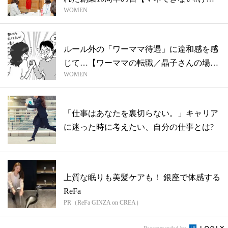
WOMEN
ど、...
ルール外の「ワーママ待遇」に違和感を感
じて…【ワーママの転職／晶子さんの場
WOMEN
合・前...
「仕事はあなたを裏切らない。」キャリア
に迷った時に考えたい、自分の仕事とは?
上質な眠りも美髪ケアも！ 銀座で体感する
ReFa
PR（ReFa GINZA on CREA）
Recommended by