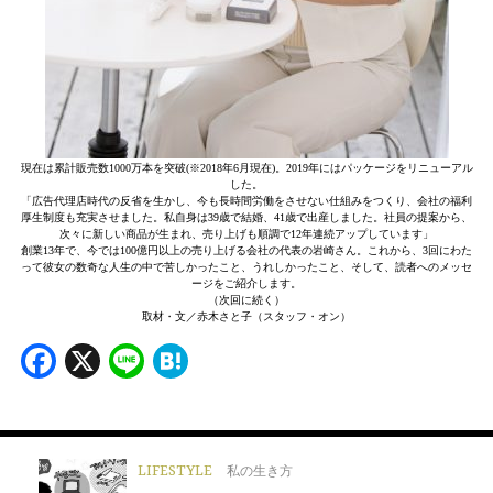
現在は累計販売数1000万本を突破(※2018年6月現在)。2019年にはパッケージをリニューアル
した。
「広告代理店時代の反省を生かし、今も長時間労働をさせない仕組みをつくり、会社の福利
厚生制度も充実させました。私自身は39歳で結婚、41歳で出産しました。社員の提案から、
次々に新しい商品が生まれ、売り上げも順調で12年連続アップしています」
創業13年で、今では100億円以上の売り上げる会社の代表の岩崎さん。これから、3回にわた
って彼女の数奇な人生の中で苦しかったこと、うれしかったこと、そして、読者へのメッセ
ージをご紹介します。
（次回に続く）
取材・文／赤木さと子（スタッフ・オン）
Facebook
X
Line
Hatena
LIFESTYLE
私の生き方