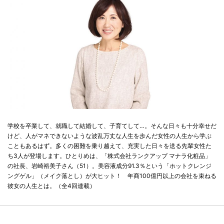
学校を卒業して、就職して結婚して、子育てして…。そんな日々も十分幸せだ
けど、人がマネできないような波乱万丈な人生を歩んだ女性の人生から学ぶ
こともあるはず。多くの困難を乗り越えて、充実した日々を送る先輩女性た
ち3人が登場します。ひとりめは、「株式会社ランクアップ マナラ化粧品」
の社長、岩崎裕美子さん（51）。美容液成分91.3％という「ホットクレンジ
ングゲル」（メイク落とし）が大ヒット！ 年商100億円以上の会社を束ねる
彼女の人生とは。（全4回連載）