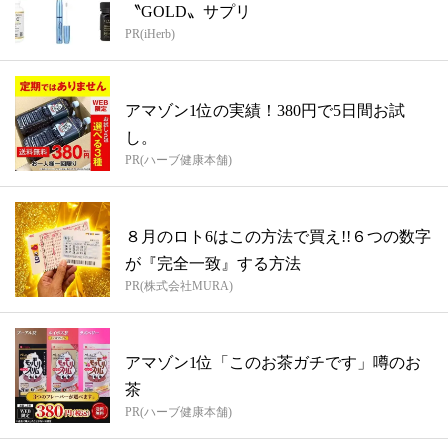
〝GOLD〟サプリ
PR(iHerb)
アマゾン1位の実績！380円で5日間お試
し。
PR(ハーブ健康本舗)
８月のロト6はこの方法で買え!!６つの数字
が『完全一致』する方法
PR(株式会社MURA)
アマゾン1位「このお茶ガチです」噂のお
茶
PR(ハーブ健康本舗)