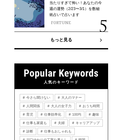
当たりすぎて怖い！あなたの今
週の運勢（2/23〜3/1）を数秘
術占いで占います
FORTUNE
もっと見る
人気のキーワード
今さら聞けない
大人のマナー
人間関係
大人の女子力
おうち時間
育児
仕事効率化
100均
趣味
仕事も家庭も
夫婦
キャリアアップ
診断
仕事もおしゃれも
川口ゆかりの丁寧な暮らし
韓国