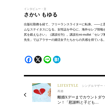
インタビュー・文
さかい もゆる
出版社勤務を経て、フリーランスライターに転身。——と
ムなステイタスになる。女性誌を中心に、海外セレブ情報
尻を鍛えなさい」（講談社刊）。講談社mi-mollet「セ
先生」ではアラサーの婚活女子たちからの共感を得ている
Facebook
X
Line
Hatena
LIFESTYLE
シングルマザー
再婚
離婚Xデーまでカウントダ
ン！「慰謝料と子ども…