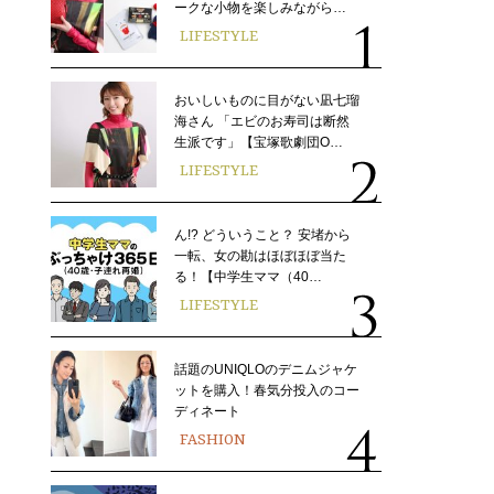
ークな小物を楽しみながら…
LIFESTYLE
おいしいものに目がない凪七瑠
海さん 「エビのお寿司は断然
生派です」【宝塚歌劇団O…
LIFESTYLE
ん!? どういうこと？ 安堵から
一転、女の勘はほぼほぼ当た
る！【中学生ママ（40…
LIFESTYLE
話題のUNIQLOのデニムジャケ
ットを購入！春気分投入のコー
ディネート
FASHION