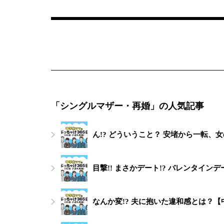
「シングルマザー・再婚」の人気記事
ん!? どういうこと？ 安堵から一転、
目撃!! まさかデート!? バレンタイ
なんか変!? 夫に抱いた違和感とは？