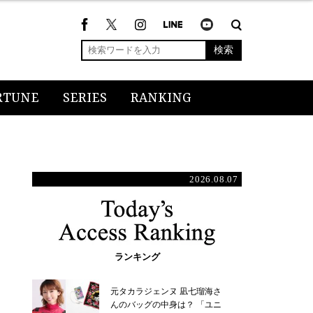
検索
RTUNE
SERIES
RANKING
2026.08.07
ランキング
元タカラジェンヌ 凪七瑠海さ
んのバッグの中身は？ 「ユニ