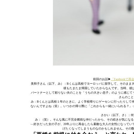
前回のお話▶︎
「Faceboo
美和子さん（以下、み）：Bくんは高校でヨーロッパに留学して、そのまま大
彼もたまたま帰国していたからなんです。当時、彼
パートナーとして頼りない夫のことを「うちの大きい息子」のように感じて
さんのこと
み：Bくんとは高校１年のときに、よく学校帰りにゲーセンに行ったりして
ないんですよね（笑）。いつかの帰り際に「これからも一緒にいられる？」
さかい（以下、さ）：何
み：（笑）。そんな風に不完全燃焼な仲だったから、その続きが気になる
―好きだった女の子が、20年ぶりに再会したら素敵な大人の女性になってい
げたくなってしまうものなのかもしれません。その数