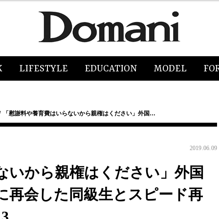
K
LIFESTYLE
EDUCATION
MODEL
FO
「慰謝料や養育費はいらないから親権はください」外国…
2019.06.09
ないから親権はください」外国
りに再会した同級生とスピード再
3