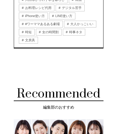
お料理レシピ代用
デジタル苦手
iPhone使い方
LINE使い方
#ワーママあるある劇場
大人かっこいい
時短
女の時間割
時事ネタ
文房具
Recommended
編集部のおすすめ