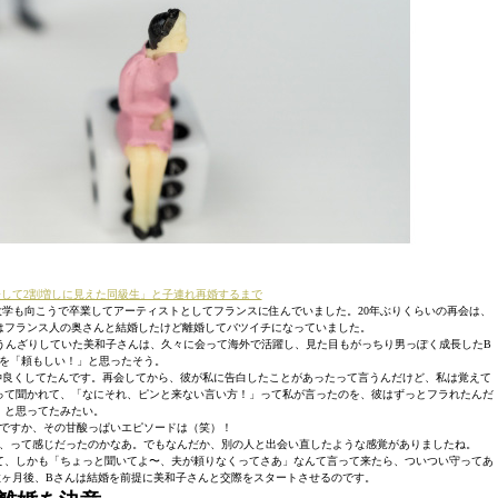
kで再会して2割増しに見えた同級生」と子連れ再婚するまで
学も向こうで卒業してアーティストとしてフランスに住んでいました。20年ぶりくらいの再会は、
はフランス人の奥さんと結婚したけど離婚してバツイチになっていました。
うんざりしていた美和子さんは、久々に会って海外で活躍し、見た目もがっちり男っぽく成長したB
を「頼もしい！」と思ったそう。
仲良くしてたんです。再会してから、彼が私に告白したことがあったって言うんだけど、私は覚えて
って聞かれて、「なにそれ、ピンと来ない言い方！」って私が言ったのを、彼はずっとフラれたんだ
と思ってたみたい。
ですか、その甘酸っぱいエピソードは（笑）！
、って感じだったのかなあ。でもなんだか、別の人と出会い直したような感覚がありましたね。
て、しかも「ちょっと聞いてよ〜、夫が頼りなくってさあ」なんて言って来たら、ついつい守ってあ
ヶ月後、Bさんは結婚を前提に美和子さんと交際をスタートさせるのです。