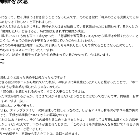
離婚を決意
うになって、数ヶ月後には付き合うことになったんです。そのとき彼に「将来のことも見据えてるか
じめをつけて欲しい」と言われました。
子さんとBさんもまさにそれ。美和子さんはまだ結婚している状態だったにも関わらず、Bさんとの
「離婚したい」と告げると、特に抵抗もされずに離婚が成立。
、親権についても何も言って来なかった。「慰謝料や養育費はいらないから親権は全部ください」と
こうも、今までの自分の不甲斐なさを感じていたのかもしれません。
らにその半年後には再婚！元夫との子供ふたりもBさんとふたりで育てることになったのでした。
めちゃくちゃスムーズだったんですね。
たけど、結婚する相手ってあらかじめ決まっているのかなって、今は思います。
に
結婚しようと思った決め手は何だったんですか？
きる自分のホームから離れていた私が、20年ぶりに同級生だったBくんと繋がったことで、〝ホー
のような安心感を感じたんじゃないかしら。
「安心感」を感じられるのって、すごく大事なことですよね。
った環境が似てるからか、そこまで分かり合えないようなことにはなってないんです。同級生、おす
すめですよ（笑）。
同級生ね。メモメモっと。
すよね。ステップファミリーの関係性って難しそうなのに、しかもアメリカ育ちの小学３年生の男の
そう、子供が結構物心ついてからの再婚なのです。
くわけはありません。子どもの成長と共に色々ありましたよ。―結婚して１年後にはBくんとの息子
人きょうだいなんです。下の子が生まれたときに、「この子はうちの家族みんなを繋げてくれる子供
くれるといいな」と思いました。
リーの様子と、再婚から学んだことは、次回へ続きます。