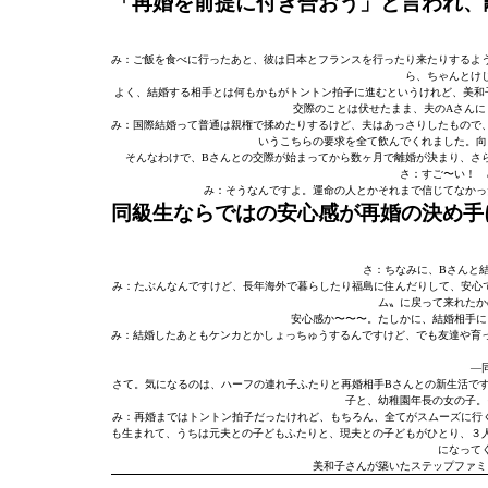
「再婚を前提に付き合おう」と言われ、
み：ご飯を食べに行ったあと、彼は日本とフランスを行ったり来たりするよ
ら、ちゃんとけ
よく、結婚する相手とは何もかもがトントン拍子に進むというけれど、美和
交際のことは伏せたまま、夫のAさんに
み：国際結婚って普通は親権で揉めたりするけど、夫はあっさりしたもので
いうこちらの要求を全て飲んでくれました。向
そんなわけで、Bさんとの交際が始まってから数ヶ月で離婚が決まり、さ
さ：すご〜い！ 
み：そうなんですよ。運命の人とかそれまで信じてなかっ
同級生ならではの安心感が再婚の決め手
さ：ちなみに、Bさんと
み：たぶんなんですけど、長年海外で暮らしたり福島に住んだりして、安心で
ム〟に戻って来れたか
安心感か〜〜〜。たしかに、結婚相手に
み：結婚したあともケンカとかしょっちゅうするんですけど、でも友達や育
―
さて。気になるのは、ハーフの連れ子ふたりと再婚相手Bさんとの新生活で
子と、幼稚園年長の女の子。
み：再婚まではトントン拍子だったけれど、もちろん、全てがスムーズに行
も生まれて、うちは元夫との子どもふたりと、現夫との子どもがひとり、３
になって
美和子さんが築いたステップファミ