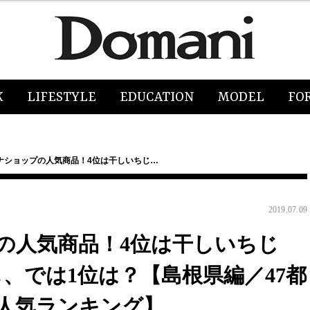
K
LIFESTYLE
EDUCATION
MODEL
FO
ナショップの人気商品！4位は干しいちじ…
2019.07.09
の人気商品！4位は干しいちじ
、では1位は？【島根県編／47都
人気ランキング】