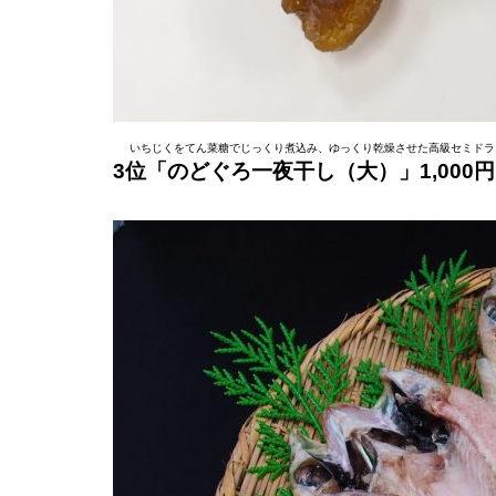
いちじくをてん菜糖でじっくり煮込み、ゆっくり乾燥させた高級セミドラ
3位「のどぐろ一夜干し（大）」1,000円