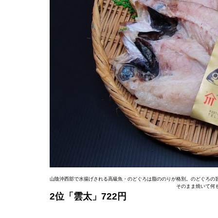
山陰沖西部で水揚げされる高級魚・のどぐろは脂ののりが格別。のどぐろの
そのまま焼いて何
2位「雲太」722円