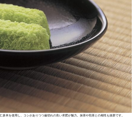
仁多米を使用し、コシがありつつ歯切れの良い求肥が魅力。抹茶や煎茶との相性も抜群です。