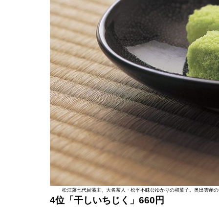
松江藩七代目藩主、大名茶人・松平不眛公ゆかりの和菓子。奥出雲産の
4位「干しいちじく」660円