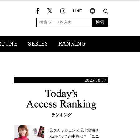
検索
RTUNE
SERIES
RANKING
2026.08.07
ランキング
元タカラジェンヌ 凪七瑠海さ
んのバッグの中身は？ 「ユニ