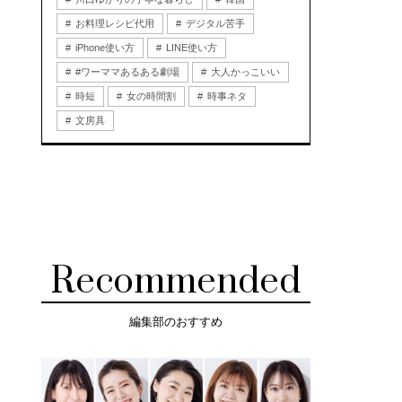
お料理レシピ代用
デジタル苦手
iPhone使い方
LINE使い方
#ワーママあるある劇場
大人かっこいい
時短
女の時間割
時事ネタ
文房具
Recommended
編集部のおすすめ