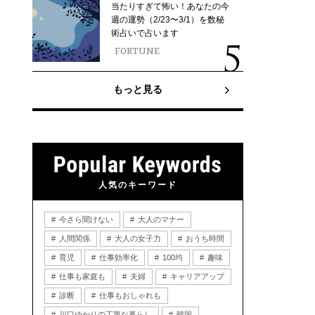
当たりすぎて怖い！あなたの今
週の運勢（2/23〜3/1）を数秘
術占いで占います
FORTUNE
もっと見る
人気のキーワード
今さら聞けない
大人のマナー
人間関係
大人の女子力
おうち時間
育児
仕事効率化
100均
趣味
仕事も家庭も
夫婦
キャリアアップ
診断
仕事もおしゃれも
川口ゆかりの丁寧な暮らし
韓国