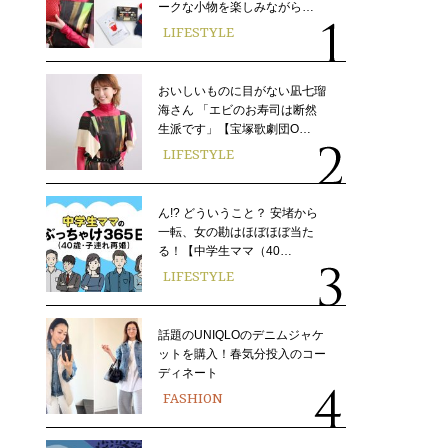
ークな小物を楽しみながら…
LIFESTYLE
おいしいものに目がない凪七瑠
海さん 「エビのお寿司は断然
生派です」【宝塚歌劇団O…
LIFESTYLE
ん!? どういうこと？ 安堵から
一転、女の勘はほぼほぼ当た
る！【中学生ママ（40…
LIFESTYLE
話題のUNIQLOのデニムジャケ
ットを購入！春気分投入のコー
ディネート
FASHION