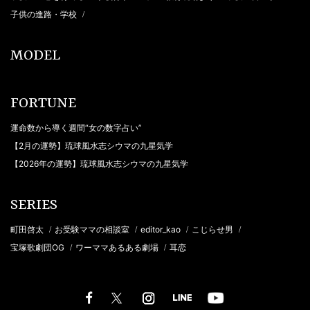
子供の進路・学校
/
MODEL
FORTUNE
運命数から導く週間“女の数字占い”
【2月の運勢】琉球風水志シウマの九星気学
【2026年の運勢】琉球風水志シウマの九星気学
SERIES
町田啓太
お受験ママの相談室
editor_kao
こじらせ男
/
/
/
/
宝塚歌劇団OG
ワーママあるある劇場
耳恋
/
/