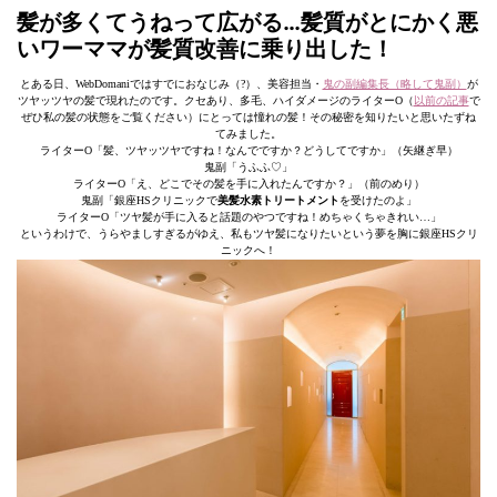
髪が多くてうねって広がる…髪質がとにかく悪
いワーママが髪質改善に乗り出した！
とある日、WebDomaniではすでにおなじみ（?）、美容担当・
鬼の副編集長（略して鬼副）
が
ツヤッツヤの髪で現れたのです。クセあり、多毛、ハイダメージのライターO（
以前の記事
で
ぜひ私の髪の状態をご覧ください）にとっては憧れの髪！その秘密を知りたいと思いたずね
てみました。
ライターO「髪、ツヤッツヤですね！なんでですか？どうしてですか」（矢継ぎ早）
鬼副「うふふ♡」
ライターO「え、どこでその髪を手に入れたんですか？」（前のめり）
鬼副「銀座HSクリニックで
美髪水素トリートメント
を受けたのよ」
ライターO「ツヤ髪が手に入ると話題のやつですね！めちゃくちゃきれい…」
というわけで、うらやましすぎるがゆえ、私もツヤ髪になりたいという夢を胸に銀座HSクリ
ニックへ！