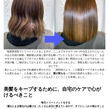
「毎度美容院でトリートメントをしますが、ここまでサラサラつやつやな仕上がりになった
のは人生初の経験。施術後は永遠に髪の毛を触っていたくなるくらいに手触りがよく、もは
やサラサラを越えてフカフカと表現したいほど。随分と長い間見かけることができなかった
天使の輪（ご無沙汰しております）も出現。あまりのうれしさに、鼻歌を歌いながら帰った
ほどです」
私たちふたりはそれぞれ施術を受けたのち、「絶対続けよう。この髪質キープできたら気持
ちも変わるね！」と永遠に言い続けたほど。
髪が変わる
って自分の気持ちも変わっていくし
こんなにうれしいことなんだ！ということを実感しました。
美髪をキープするために、自宅のケアで心が
けるべきこと
・毎日トリートメントをする
・濡れたまま寝るのは避ける（たくさん水分に変えているので、すぐにしっかり乾かすこと