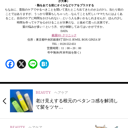
が大事）
・熱をあてる前にオイルなどケアをプラスする
ちなみに、普段のケアでやるべきことを聞いて見たところ出てきたのが上の3つ。当たり前の
ことではありますが、うっかり寝落ちしちゃった…なんてことも忙しいママたちにはよくあ
ること。自分のケアに時間をかけられない…という人も多いかもしれませんが、ほんの少し
時間を作ってケアを心がけることが大事だな、と改めて思った次第です。
髪の悩みが多い！という方、ぜひ体験してみてはいかがですか。
DATA
銀座HS クリニック
住所：東京都中央区銀座8丁目9-15 JEWEL BOX GINZA 5F
TEL：0120-552-651
営業時間：11：00～20：00
年中無休(年末年始を除く)
Facebook
X
Line
Hatena
BEAUTY
ヘアケア
老け見えする根元のペタンコ感を解消し
て髪をツヤ…
BEAUTY
ヘアケア