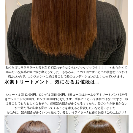
動くたびにサラサラ〜と音を立てて揺れそうなくらいツヤッツヤです！！！！やわらかくて
絹みたいな質感の髪に涙が出そうでした。もちろん、この１回でずっとこの状態というわけ
ではないので、コンスタントに続けることで髪のコンディションがよくなっていきます。
水素トリートメント、気になるお値段は…
ショート１回 12,000円、ロング１回15,000円。6回コースはホームケアトリートメント3本付
きでショート72,000円、ロング90,000円となります。手軽に！という価格ではないですが、続
けることでもちもよくなるそう。産後髪の悩みが多くなるママたち、髪のツヤがあるかない
かで見た目の印象も変わってくることを考えると投資したいなと思いました。
ちなみに、髪の悩みが多くいつも結んでいるというライターAも施術を受けこの仕上がり！