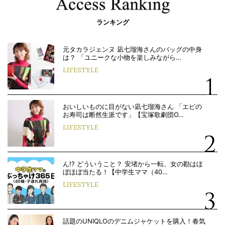
ランキング
元タカラジェンヌ 凪七瑠海さんのバッグの中身
は？ 「ユニークな小物を楽しみながら…
LIFESTYLE
おいしいものに目がない凪七瑠海さん 「エビの
お寿司は断然生派です」【宝塚歌劇団O…
LIFESTYLE
ん!? どういうこと？ 安堵から一転、女の勘はほ
ぼほぼ当たる！【中学生ママ（40…
LIFESTYLE
話題のUNIQLOのデニムジャケットを購入！春気