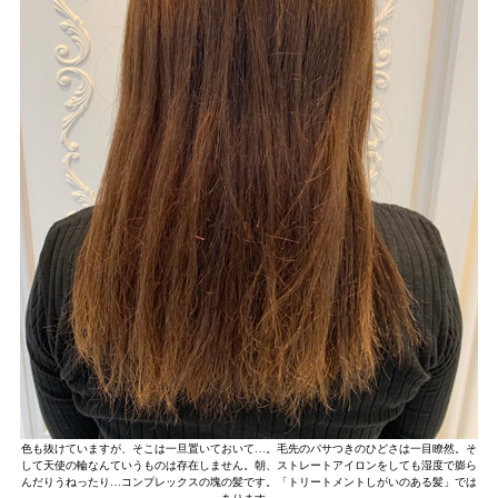
色も抜けていますが、そこは一旦置いておいて…。毛先のパサつきのひどさは一目瞭然。そ
して天使の輪なんていうものは存在しません。朝、ストレートアイロンをしても湿度で膨ら
んだりうねったり…コンプレックスの塊の髪です。「トリートメントしがいのある髪」では