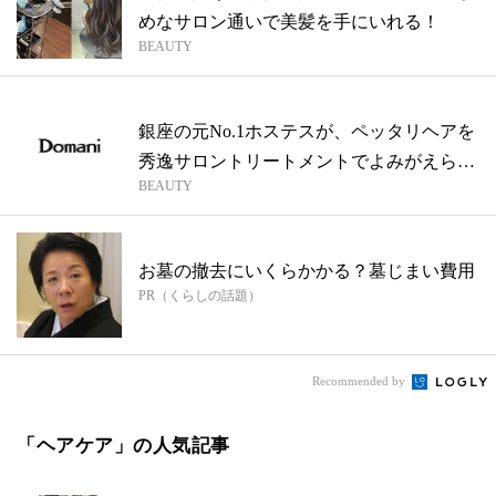
めなサロン通いで美髪を手にいれる！
BEAUTY
銀座の元No.1ホステスが、ペッタリヘアを
秀逸サロントリートメントでよみがえら
BEAUTY
せ...
お墓の撤去にいくらかかる？墓じまい費用
PR（くらしの話題）
Recommended by
「ヘアケア」の人気記事