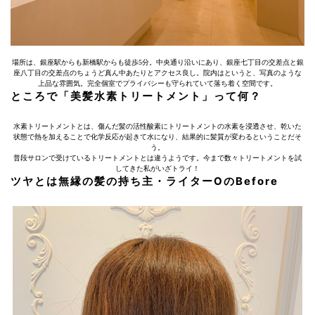
場所は、銀座駅からも新橋駅からも徒歩5分。中央通り沿いにあり、銀座七丁目の交差点と銀
座八丁目の交差点のちょうど真ん中あたりとアクセス良し。院内はというと、写真のような
上品な雰囲気。完全個室でプライバシーも守られていて落ち着く空間です。
ところで「美髪水素トリートメント」って何？
水素トリートメントとは、傷んだ髪の活性酸素にトリートメントの水素を浸透させ、乾いた
状態で熱を加えることで化学反応が起きて水になり、結果的に髪質が変わるということだそ
う。
普段サロンで受けているトリートメントとは違うようです。今まで数々トリートメントを試
してきた私がいざトライ！
ツヤとは無縁の髪の持ち主・ライターOのBefore