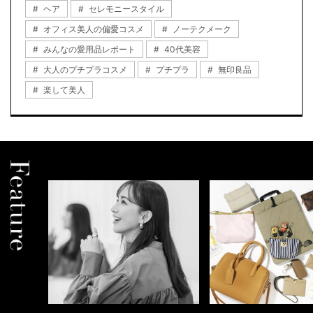
ヘア
セレモニースタイル
オフィス美人の偏愛コスメ
ノーテクメーク
みんなの愛用品レポート
40代美容
大人のプチプラコスメ
プチプラ
無印良品
楽して美人