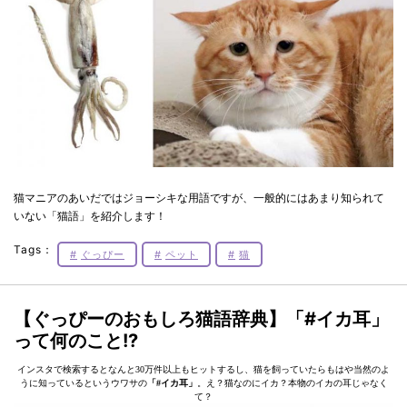
猫マニアのあいだではジョーシキな用語ですが、一般的にはあまり知られて
いない「猫語」を紹介します！
Tags：
ぐっぴー
ペット
猫
【ぐっぴーのおもしろ猫語辞典】「#イカ耳」
って何のこと!?
インスタで検索するとなんと30万件以上もヒットするし、猫を飼っていたらもはや当然のよ
うに知っているというウワサの
「#イカ耳」
。え？猫なのにイカ？本物のイカの耳じゃなく
て？