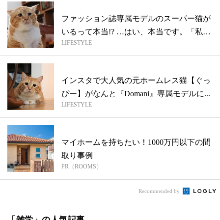
ファッション誌専属モデルのスーパー猫が
いるって本当!? …はい、本当です。「私
LIFESTYLE
が...
インスタで大人気の元ホームレス猫【ぐっ
ぴー】がなんと『Domani』専属モデルに...
LIFESTYLE
マイホームを持ちたい！1000万円以下の間
取り事例
PR（ROOMS）
Recommended by
「雑学」の人気記事