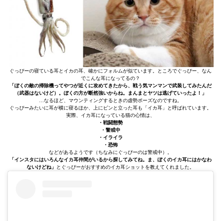
ぐっぴーの寝ている耳とイカの耳、確かにフォルムが似ています。ところでぐっぴー、なん
でこんな耳になってるの？
「ぼくの敵の掃除機ってやつが近くに攻めてきたから、戦う気マンマンで武装してみたんだ
（武器はないけど）。ぼくの方が断然強いからね。まんまとヤツは逃げていったよ！」
…なるほど、マウンティングするときの虚勢ポーズなのですね。
ぐっぴーみたいに耳が横に寝るほか、上にピンと立った耳も「イカ耳」と呼ばれています。
実際、イカ耳になっている猫の心情は、
・戦闘態勢
・警戒中
・イライラ
・恐怖
などがあるようです（ちなみにぐっぴーのは警戒中）。
「インスタにはいろんなイカ耳仲間がいるから探してみてね。ま、ぼくのイカ耳にはかなわ
ないけどね」
とぐっぴーがおすすめのイカ耳ショットを教えてくれました。