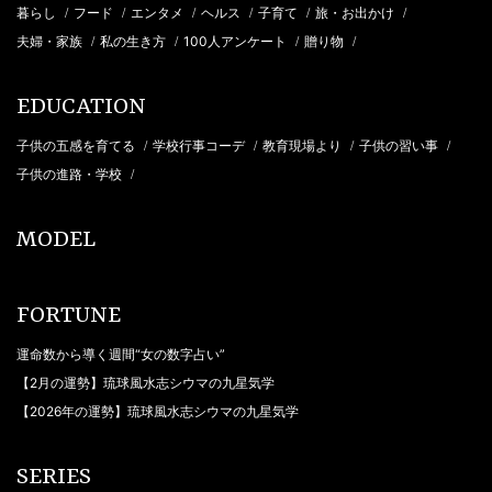
暮らし
フード
エンタメ
ヘルス
子育て
旅・お出かけ
/
/
/
/
/
/
夫婦・家族
私の生き方
100人アンケート
贈り物
/
/
/
/
EDUCATION
子供の五感を育てる
学校行事コーデ
教育現場より
子供の習い事
/
/
/
/
子供の進路・学校
/
MODEL
FORTUNE
運命数から導く週間“女の数字占い”
【2月の運勢】琉球風水志シウマの九星気学
【2026年の運勢】琉球風水志シウマの九星気学
SERIES