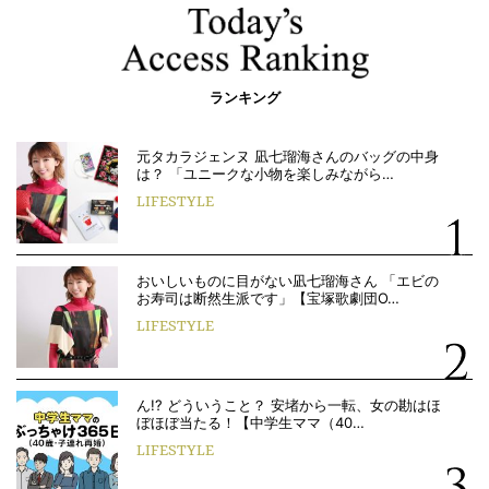
ランキング
元タカラジェンヌ 凪七瑠海さんのバッグの中身
は？ 「ユニークな小物を楽しみながら…
LIFESTYLE
おいしいものに目がない凪七瑠海さん 「エビの
お寿司は断然生派です」【宝塚歌劇団O…
LIFESTYLE
ん!? どういうこと？ 安堵から一転、女の勘はほ
ぼほぼ当たる！【中学生ママ（40…
LIFESTYLE