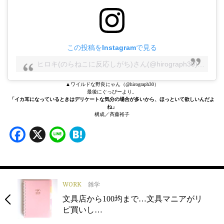
この投稿をInstagramで見る
サトウヒロキ(のらねこに反応しがち)さん(@hirograph30)がシェアした投稿
▲ワイルドな野良にゃん（@hirograph30）
最後にぐっぴーより。
「イカ耳になっているときはデリケートな気分の場合が多いから、ほっといて欲しいんだよ
ね」
構成／斉藤裕子
Facebook
X
Line
Hatena
WORK
雑学
文具店から100均まで…文具マニアがリ
ピ買いし…