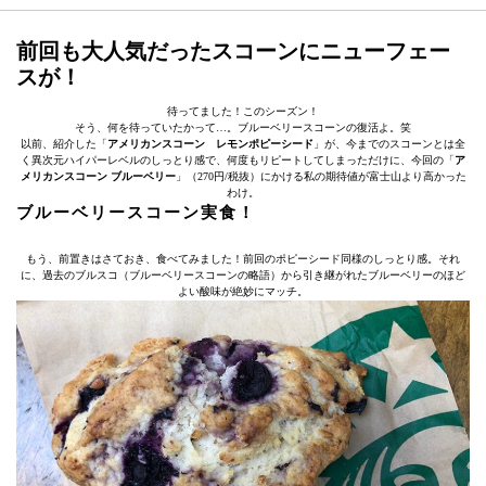
前回も大人気だったスコーンにニューフェー
スが！
待ってました！このシーズン！
そう、何を待っていたかって…。ブルーベリースコーンの復活よ。笑
以前、紹介した「
アメリカンスコーン レモンポピーシード
」が、今までのスコーンとは全
く異次元ハイパーレベルのしっとり感で、何度もリピートしてしまっただけに、今回の「
ア
メリカンスコーン ブルーベリー
」（270円/税抜）にかける私の期待値が富士山より高かった
わけ。
ブルーベリースコーン実食！
もう、前置きはさておき、食べてみました！前回のポピーシード同様のしっとり感。それ
に、過去のブルスコ（ブルーベリースコーンの略語）から引き継がれたブルーベリーのほど
よい酸味が絶妙にマッチ。