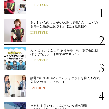
LIFESTYLE
おいしいものに目がない凪七瑠海さん 「エビの
お寿司は断然生派です」【宝塚歌劇団O…
LIFESTYLE
ん!? どういうこと？ 安堵から一転、女の勘はほ
ぼほぼ当たる！【中学生ママ（40…
LIFESTYLE
話題のUNIQLOのデニムジャケットを購入！春気
分投入のコーディネート
FASHION
当たりすぎて怖い！あなたの今週の運勢