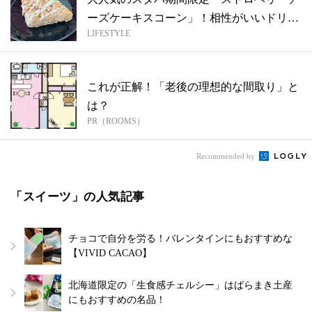
ーズケーキスコーン」！相性がいいドリン
LIFESTYLE
クは...
これが正解！「老後の理想的な間取り」と
は？
PR（ROOMS）
Recommended by
「スイーツ」の人気記事
チョコで自分を労る！バレンタインにもおすすめな
【VIVID CACAO】
北海道限定の「生食感チェルシー」はばらまき土産
にもおすすめの名品！