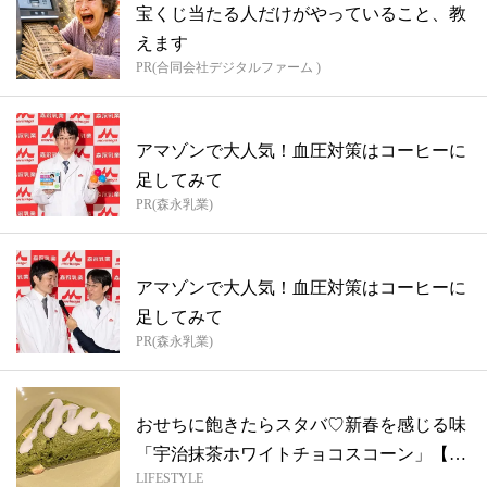
宝くじ当たる人だけがやっていること、教
えます
PR(合同会社デジタルファーム )
アマゾンで大人気！血圧対策はコーヒーに
足してみて
PR(森永乳業)
アマゾンで大人気！血圧対策はコーヒーに
足してみて
PR(森永乳業)
おせちに飽きたらスタバ♡新春を感じる味
「宇治抹茶ホワイトチョコスコーン」【元
LIFESTYLE
バリ...