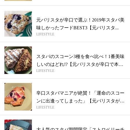
元バリスタが辛口で選ぶ！2019年スタバ美
味しかったフードBEST3【元バリスタ...
LIFESTYLE
スタバのスコーン3種を食べ比べ！1番美味
しいのはどれ!?【元バリスタが辛口で本
LIFESTYLE
音...
辛口スタバマニアが絶賛！「運命のスコー
ンに出逢ってしまった」【元バリスタが本
LIFESTYLE
音で...
大人気のスタバ期間限定「ストロベリーチ