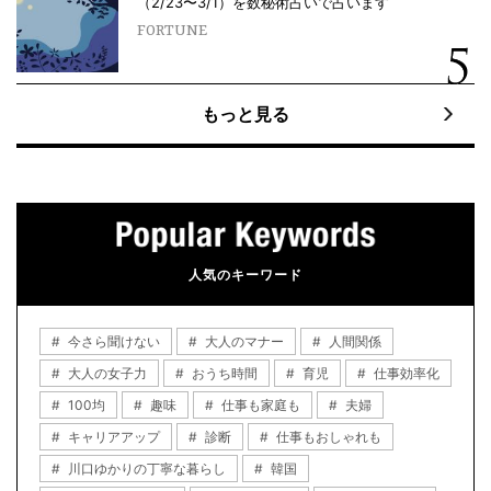
（2/23〜3/1）を数秘術占いで占います
FORTUNE
もっと見る
人気のキーワード
今さら聞けない
大人のマナー
人間関係
大人の女子力
おうち時間
育児
仕事効率化
100均
趣味
仕事も家庭も
夫婦
キャリアアップ
診断
仕事もおしゃれも
川口ゆかりの丁寧な暮らし
韓国