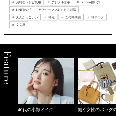
お料理レシピ代用
デジタル苦手
iPhone使い方
LINE使い方
#ワーママあるある劇場
大人かっこいい
時短
女の時間割
時事ネタ
文房具
働く女性のバッグの中身
【ワーママのきれ
ュアル通勤】