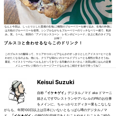
なんと今回は、しっとりとした質感の生地に2種類のブルーベリーを練り込み、生地の外側に
は大粒のブルーベリーを使用。シンプルながらもブルーベリーのリッチなベリー感で、私好
み。笑。うーん、前回の「アメリカンスコーン レモンポピーシード」以上に私のタイプな
お味♡
ブルスコと合わせるならこのドリンク！
このブルスコの酸味って、ケニアやコロンビアなんかのすっきりとしたアイスコーヒーと合
わせたくなるのよね。他にも、クリアな味わいのコールドブリューとも相性が良さそうね。
最近、ペイストリーのレベルも上がってきている印象のスタバさん！次回は朝ごはんの定番
メニューやレジ前のパッケージフードなんかもご紹介するので待ってね♡
Keisui Suzuki
自称
「イケ★ゲイ」
デジタルノマド aka ドマーニ
姐さんです♡レストランやアパレルのPRのお仕事
をメインに、ちゃっかりエディター業もこなしな
がらも、年間100日以上は日本にいないともっぱら噂のデジタルノマ
ド。
「イケ★ゲイ」
の独G(自)目線であんなことやそんなことをご紹介