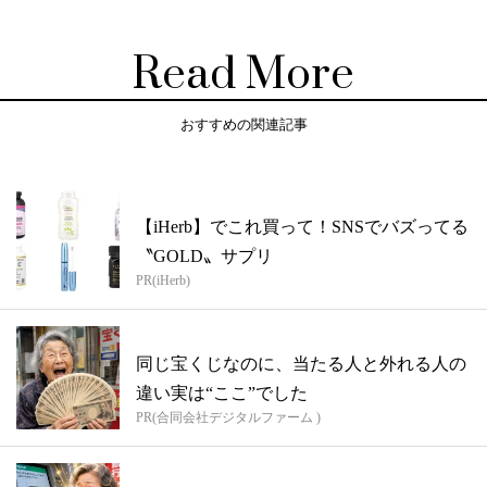
Read More
おすすめの関連記事
【iHerb】でこれ買って！SNSでバズってる
〝GOLD〟サプリ
PR(iHerb)
同じ宝くじなのに、当たる人と外れる人の
違い実は“ここ”でした
PR(合同会社デジタルファーム )