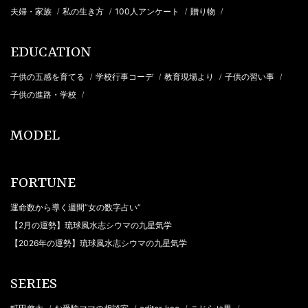
夫婦・家族
私の生き方
100人アンケート
贈り物
/
/
/
/
EDUCATION
子供の五感を育てる
学校行事コーデ
教育現場より
子供の習い事
/
/
/
/
子供の進路・学校
/
MODEL
FORTUNE
運命数から導く週間“女の数字占い”
【2月の運勢】琉球風水志シウマの九星気学
【2026年の運勢】琉球風水志シウマの九星気学
SERIES