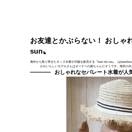
お友達とかぶらない！ おしゃれな
sun〟
海外から取り寄せたキッズ水着や洋服を販売する〝anne the sun〟（@ann
かわいらしいモデルさんはオーナーの娘ちゃんだそうです。海外の水
おしゃれなセパレート水着が人