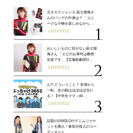
元タカラジェンヌ 凪七瑠海さ
んのバッグの中身は？ 「ユニ
ークな小物を楽しみながら…
LIFESTYLE
おいしいものに目がない凪七瑠
海さん 「エビのお寿司は断然
生派です」【宝塚歌劇団O…
LIFESTYLE
ん!? どういうこと？ 安堵から
一転、女の勘はほぼほぼ当た
る！【中学生ママ（40…
LIFESTYLE
話題のUNIQLOのデニムジャケ
ットを購入！春気分投入のコー
ディネート