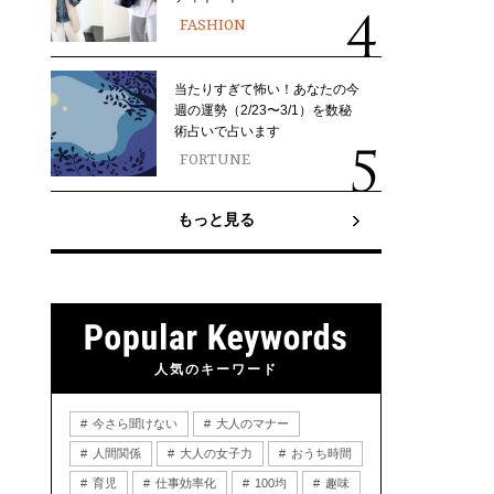
FASHION
当たりすぎて怖い！あなたの今
週の運勢（2/23〜3/1）を数秘
術占いで占います
FORTUNE
もっと見る
人気のキーワード
今さら聞けない
大人のマナー
人間関係
大人の女子力
おうち時間
育児
仕事効率化
100均
趣味