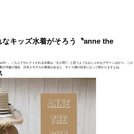
キッズ水着がそろう〝anne the
ethesun29）。こちらでセレクトされる水着は「大人用!?」と思うようなおしゃれなデザインばかり。この
着や洋服の場合、日本人モデルの着画があると、サイズ感の目安になって助かりますよね。
気