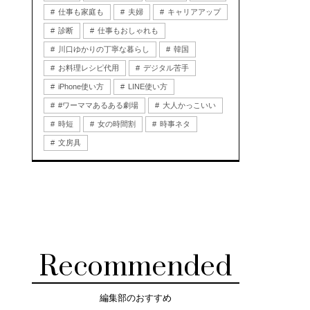
仕事も家庭も
夫婦
キャリアアップ
診断
仕事もおしゃれも
川口ゆかりの丁寧な暮らし
韓国
お料理レシピ代用
デジタル苦手
iPhone使い方
LINE使い方
#ワーママあるある劇場
大人かっこいい
時短
女の時間割
時事ネタ
文房具
Recommended
編集部のおすすめ