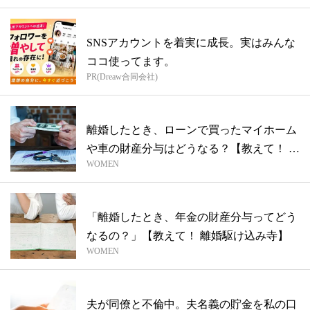
SNSアカウントを着実に成長。実はみんな
ココ使ってます。
PR(Dreaw合同会社)
離婚したとき、ローンで買ったマイホーム
や車の財産分与はどうなる？【教えて！ 離
WOMEN
婚...
「離婚したとき、年金の財産分与ってどう
なるの？」【教えて！ 離婚駆け込み寺】
WOMEN
夫が同僚と不倫中。夫名義の貯金を私の口