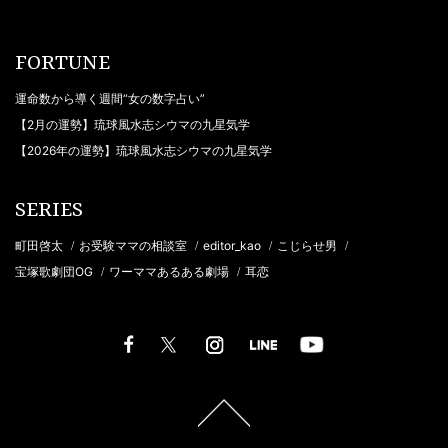
FORTUNE
運命数から導く週間“女の数字占い”
【2月の運勢】琉球風水志シウマの九星気学
【2026年の運勢】琉球風水志シウマの九星気学
SERIES
町田啓太
お受験ママの相談室
editor_kao
こじらせ男
/
/
/
/
宝塚歌劇団OG
ワーママあるある劇場
耳恋
/
/