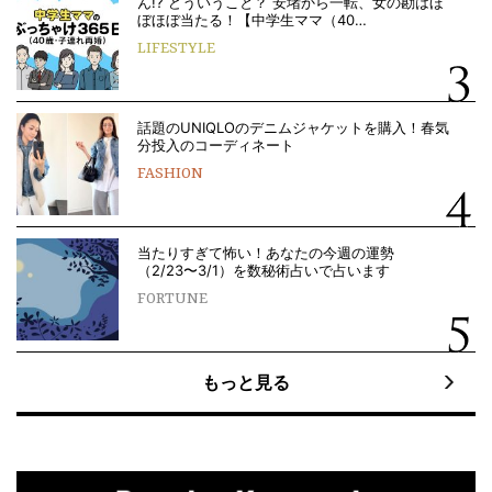
ん!? どういうこと？ 安堵から一転、女の勘はほ
ぼほぼ当たる！【中学生ママ（40…
LIFESTYLE
話題のUNIQLOのデニムジャケットを購入！春気
分投入のコーディネート
FASHION
当たりすぎて怖い！あなたの今週の運勢
（2/23〜3/1）を数秘術占いで占います
FORTUNE
もっと見る