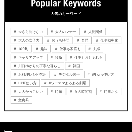
人気のキーワード
今さら聞けない
大人のマナー
人間関係
大人の女子力
おうち時間
育児
仕事効率化
100均
趣味
仕事も家庭も
夫婦
キャリアアップ
診断
仕事もおしゃれも
川口ゆかりの丁寧な暮らし
韓国
お料理レシピ代用
デジタル苦手
iPhone使い方
LINE使い方
#ワーママあるある劇場
大人かっこいい
時短
女の時間割
時事ネタ
文房具