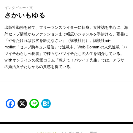
インタビュー・文
さかいもゆる
出版社勤務を経て、フリーランスライターに転身。女性誌を中心に、海
外セレブ情報からファッションまで幅広いジャンルを手掛ける。著書に
「やせたければお尻を鍛えなさい」（講談社刊）。講談社mi-
mollet「セレブ胸キュン通信」で連載中。Web Domaniの人気連載「バ
ツイチわらしべ長者」で様々なバツイチたちの人生を紹介している。
withオンラインの恋愛コラム「教えて！バツイチ先生」では、アラサー
の婚活女子たちからの共感を得ている。
Facebook
X
Line
Hatena