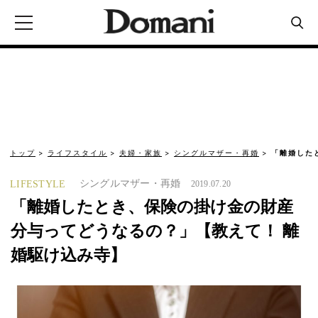
トップ
ライフスタイル
夫婦・家族
シングルマザー・再婚
「離婚した
シングルマザー・再婚
LIFESTYLE
2019.07.20
「離婚したとき、保険の掛け金の財産
分与ってどうなるの？」【教えて！ 離
婚駆け込み寺】