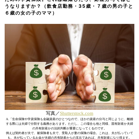
うなりますか？（飲食店勤務・35歳・７歳の男の子と
６歳の女の子のママ）
写真／
Shutterstock.com
A.「生命保険や学資保険も金融資産のひとつなので、ほかの資産の分与と同じように、離婚
する際には夫婦で分割する義務があります。ただし、この場合も他と同様、固有財産か夫婦
の共有財産かの法的判断が重要になってくるのです。
例えば契約者が夫で、被保険者も夫で、受取人が妻の保険の場合。これは、夫が払っていて
も、夫が払っているお金が夫婦の共有財産からの支出であれば、共有財産になり得ます。