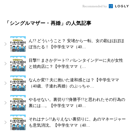
Recommended by
「シングルマザー・再婚」の人気記事
ん!? どういうこと？ 安堵から一転、女の勘はほぼほ
ぼ当たる！【中学生ママ（40…
目撃!! まさかデート!? バレンタインデーに夫が女性
と焼肉店に？【中学生ママ（…
なんか変!? 夫に抱いた違和感とは？【中学生ママ
（40歳、子連れ再婚）のぶっちゃ…
やるせない。裏切り!?身勝手!?と思われたその行為の
裏には…。【中学生ママ（40…
それはナシ!!ありえない裏切りに、あのマネージャー
も意気消沈。【中学生ママ（40…