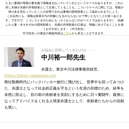
たまに妻側の母親が妻名義で保険金を払っていてくれたというケースがありますが、これに
対し夫側が夫婦の共有財産として主張してくることも。こういうケースに関しては、母親が
掛け金を支払っていたことが証明できれば妻側の固有財産として認められるでしょう。
これ以外にも、保険は財産分与の対象になるかならないかで争いとなりことが多々ありま
す。ですので、こういうときのためにも（そうならないのがベストではありますが）、結婚
したら妻・夫それぞれの固有財産と、夫婦の共有財産の口座は、明確に分けておくことを強
くおすすめします」（中川先生）
中川先生への過去の相談内容は
こちら
から見ることができます。
お悩みに回答してくれたのは・・・
中川裕一郎先生
弁護士。東京中川法律事務所経営。
https://tokyo-nakagawa.com
商社勤務時代にバックパッカー旅行に飛び出し、世界中を回ってみつけ
た、弁護士となって社会的正義を守るという生涯の目標のため、紛争を
未然に防止し、目の前の依頼者を笑顔にするために日々奮闘中。親身に
なってアドバイスをくれる人情派弁護士として、依頼者たちからの信頼
も篤い。