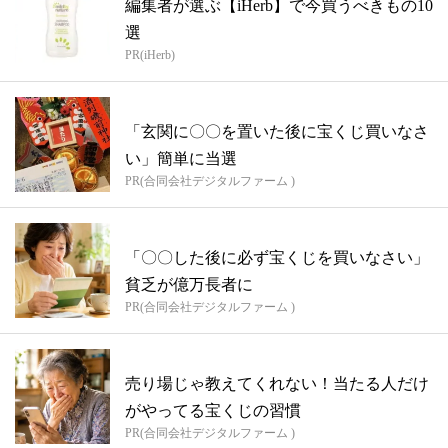
編集者が選ぶ【iHerb】で今買うべきもの10
選
PR(iHerb)
「玄関に〇〇を置いた後に宝くじ買いなさ
い」簡単に当選
PR(合同会社デジタルファーム )
「〇〇した後に必ず宝くじを買いなさい」
貧乏が億万長者に
PR(合同会社デジタルファーム )
売り場じゃ教えてくれない！当たる人だけ
がやってる宝くじの習慣
PR(合同会社デジタルファーム )