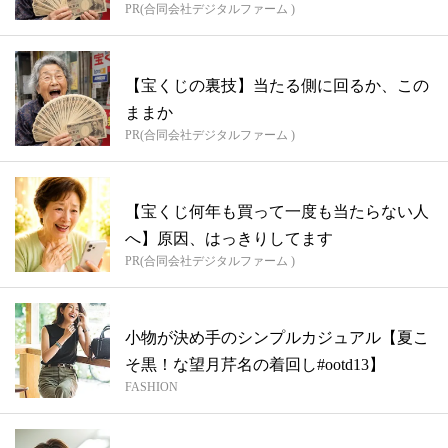
PR(合同会社デジタルファーム )
【宝くじの裏技】当たる側に回るか、この
ままか
PR(合同会社デジタルファーム )
【宝くじ何年も買って一度も当たらない人
へ】原因、はっきりしてます
PR(合同会社デジタルファーム )
小物が決め手のシンプルカジュアル【夏こ
そ黒！な望月芹名の着回し#ootd13】
FASHION