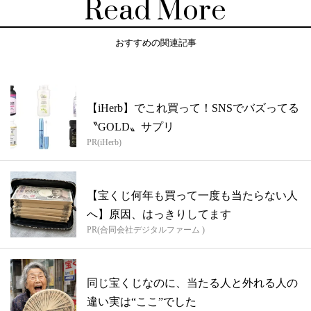
Read More
おすすめの関連記事
【iHerb】でこれ買って！SNSでバズってる
〝GOLD〟サプリ
PR(iHerb)
【宝くじ何年も買って一度も当たらない人
へ】原因、はっきりしてます
PR(合同会社デジタルファーム )
同じ宝くじなのに、当たる人と外れる人の
違い実は“ここ”でした