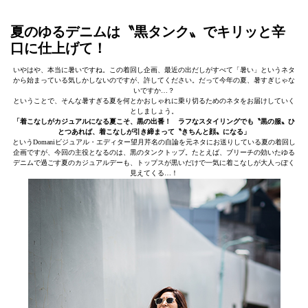
夏のゆるデニムは〝黒タンク〟でキリッと辛
口に仕上げて！
いやはや、本当に暑いですね。この着回し企画、最近の出だしがすべて「暑い」というネタ
から始まっている気しかしないのですが、許してください。だって今年の夏、暑すぎじゃな
いですか…？
ということで、そんな暑すぎる夏を何とかおしゃれに乗り切るためのネタをお届けしていく
としましょう。
「着こなしがカジュアルになる夏こそ、黒の出番！ ラフなスタイリングでも〝黒の服〟ひ
とつあれば、着こなしが引き締まって〝きちんと顔〟になる」
というDomaniビジュアル・エディター望月芹名の自論を元ネタにお送りしている夏の着回し
企画ですが、今回の主役となるのは、黒のタンクトップ。たとえば、ブリーチの効いたゆる
デニムで過ごす夏のカジュアルデーも、トップスが黒いだけで一気に着こなしが大人っぽく
見えてくる…！