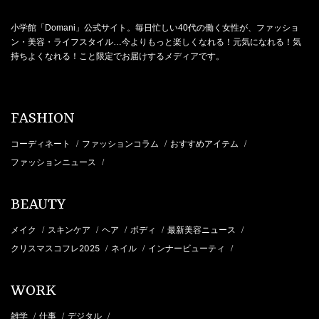
小学館「Domani」公式サイト。毎日忙しい40代の働く女性が、ファッショ
ン・美容・ライフスタイル…今よりもっと楽しくなれる！元気になれる！気
持ちよくなれる！こと限定でお届けするメディアです。
FASHION
コーディネート
ファッションコラム
おすすめアイテム
/
/
/
ファッションニュース
/
BEAUTY
メイク
スキンケア
ヘア
ボディ
最新美容ニュース
/
/
/
/
/
クリスマスコフレ2025
ネイル
インナービューティ
/
/
/
WORK
雑学
仕事
デジタル
/
/
/