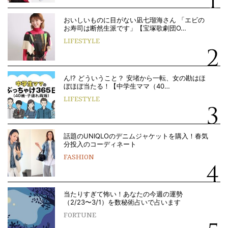
おいしいものに目がない凪七瑠海さん 「エビの
お寿司は断然生派です」【宝塚歌劇団O…
LIFESTYLE
ん!? どういうこと？ 安堵から一転、女の勘はほ
ぼほぼ当たる！【中学生ママ（40…
LIFESTYLE
話題のUNIQLOのデニムジャケットを購入！春気
分投入のコーディネート
FASHION
当たりすぎて怖い！あなたの今週の運勢
（2/23〜3/1）を数秘術占いで占います
FORTUNE