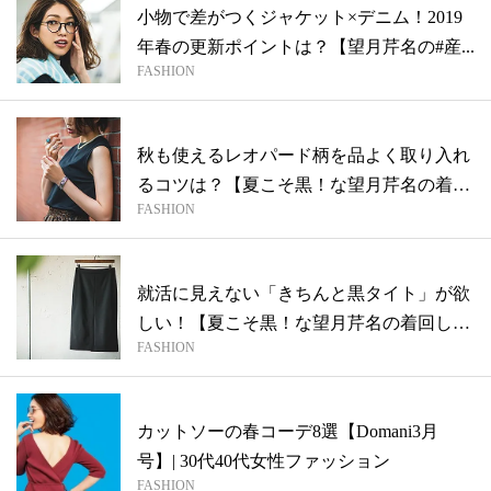
小物で差がつくジャケット×デニム！2019
年春の更新ポイントは？【望月芹名の#産...
FASHION
秋も使えるレオパード柄を品よく取り入れ
るコツは？【夏こそ黒！な望月芹名の着回
FASHION
し#...
就活に見えない「きちんと黒タイト」が欲
しい！【夏こそ黒！な望月芹名の着回し
FASHION
#oo...
カットソーの春コーデ8選【Domani3月
号】| 30代40代女性ファッション
FASHION