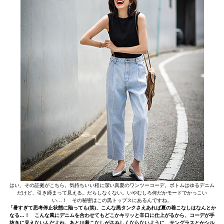
はい、その証拠がこちら。気持ちいい程に潔い真夏のワンツーコーデ。ボトムはゆるデニム
だけど、引き締まって見える。だらしなくない。いやむしろ何だかモードでかっこい
い…！ その秘密はこの黒トップスにあるんですね。
「暑すぎて思考停止状態に陥っても(笑)、こんな黒タンクさえあれば夏の着こなしはなんとか
なる…！ こんな風にデニムを合わせてもどこかキリッと辛口に仕上がるから、コーデが手
抜きに見えないんだよね。あとは着こなしがさみしくならないように、サングラスとかシル