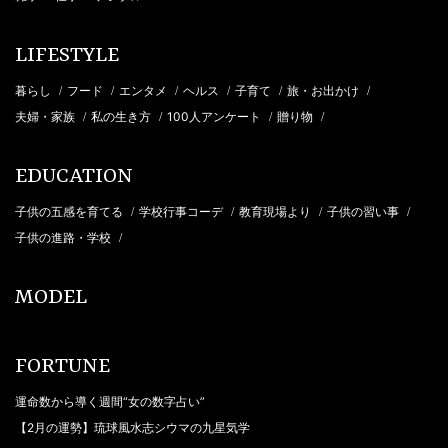
LIFESTYLE
暮らし
フード
エンタメ
ヘルス
子育て
旅・お出かけ
/
/
/
/
/
/
夫婦・家族
私の生き方
100人アンケート
贈り物
/
/
/
/
EDUCATION
子供の五感を育てる
学校行事コーデ
教育現場より
子供の習い事
/
/
/
/
子供の進路・学校
/
MODEL
FORTUNE
運命数から導く週間“女の数字占い”
【2月の運勢】琉球風水志シウマの九星気学