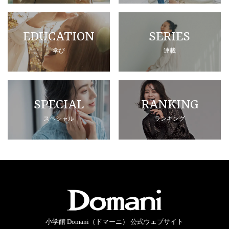
EDUCATION
SERIES
学び
連載
SPECIAL
RANKING
スペシャル
ランキング
小学館 Domani（ドマーニ） 公式ウェブサイト