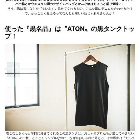
バー靴とかウエスタン調のデザインバッグとか…小物はちょっと盛り気味に」
そう、黒は着こなしを〝キレよく〟見せてくれるもの。こんな風にデニムを合わせるだけ
で、かっこよく見えるってなんとも嬉しい話じゃありませんか！
使った『黒名品』は〝ATON〟の黒タンクトッ
プ！
着こなしをぐっと辛口に見せてくれるこの黒タンクは、おしゃれプロたちが愛してやまない
〝ATON〟の一枚。とことんシンプルなのに、なぜかおしゃれに見える。その理由は「だって