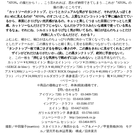
〝ATON〟の服だから！」。こう言われれば、思わず納得できてしまう…これが〝ATON〟の
服の凄いところです。
「カットソーのタンクトップ。というとカジュアルな気がするけれど、それが大人っぽくき
れいめに見えるのが〝ATON〟のすごいところ。上質なスビンコットンを丁寧に編み立ててい
るから、表面にさりげない光沢感があるの。キュッと美しくつまった目面にツヤっとした質
感。カットソーなんだけどラフじゃない。なんだかブラウスみたいな感覚で使っている気も
するなぁ。それにね、シルエットもさりげなく気が利いてるの。袖口がほんのちょっとだけ
内側に入っているんだけど、わかる？」
ふむふむ、確かに。袖口がほんのちょっぴり内側に向かって深くなっている…！このちょっ
としたディテールが、二の腕をすらっと細く美しく見せる効果につながっているのだそう。
「タンクトップ一枚で過ごさざるを得ない暑さの中、二の腕をきれいに見せてくれるこのデ
ザインがどれだけありがたいか…(涙)。この黒タンクトップ、絶対に手放せない!!」
と、この一枚を
「拝むような気持ちで眺めずにはいられない」
と語る芹名なのでした。
カットソー￥8,900(エイトン 青山<エイトン>) パンツ￥23.800(ショールーム セッション
<SERGE de bleu>) サングラス￥48,000(アイヴァン 7285 トウキョウ<アイヴァン 7285>) ピ
アス￥3,900(ジューシーロック<JUICY ROCK Original>) バングル￥40,000(インデアン・クラ
フト) バッグ￥24,000(ガリャルダガランテ 表参道店<プントヴィータ>) 靴￥51,000(アマン
<ペリーコ>)
※商品の価格はすべて、本体(税抜)価格です。
【問い合わせ先】
アイヴァン 7285 トウキョウ 03-3409-7285
アマン(ペリーコ) 03-6418-5889
インデアン・クラフト 03-3586-3737
エイトン 青山 03-6427-6335
ガリャルダガランテ 表参道店 03-5766-1855
ジューシーロック http://juicyrock.co.jp
ショールーム セッション 03-5464-9975
撮影／中田陽子(maettico) スタイリスト／角田かおる ヘア＆メーク／甲斐美穂(ROI) モデ
ル／望月芹名(本誌専属) 構成／旧井菜月