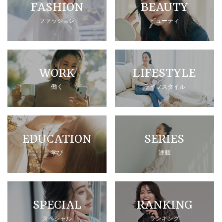
FASHION
BEAUTY
ファッション
ビューティ
WORK
LIFESTYLE
働く
ライフスタイル
EDUCATION
SERIES
学び
連載
SPECIAL
RANKING
スペシャル
ランキング