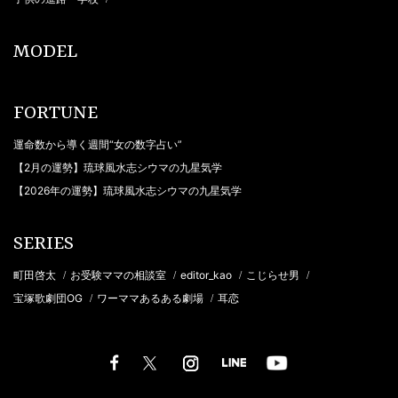
MODEL
FORTUNE
運命数から導く週間“女の数字占い”
【2月の運勢】琉球風水志シウマの九星気学
【2026年の運勢】琉球風水志シウマの九星気学
SERIES
町田啓太
お受験ママの相談室
editor_kao
こじらせ男
/
/
/
/
宝塚歌劇団OG
ワーママあるある劇場
耳恋
/
/