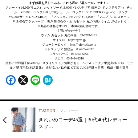
まずは黒を足してみる。これも私の〝黒ルール〟です！」
スカート￥16,000(リエス) カットソー￥13,000(ドレステリア 銀座店<ドレステリア>) チョ
ーカー￥2,800・バングル￥5,200(ジューシーロック<JUICY ROCK Original>) リング
￥6,300(サイクロ<CYCRO>) 〝マルシェ〟のバッグ￥14,000・〝マニプリ〟のスカーフ
￥18,000(フラッパーズ) 靴￥38,000(ウィム ガゼット 丸の内店<ウィム ガゼット>)
※商品の価格はすべて、本体(税抜)価格です。
【問い合わせ先】
ウィム ガゼット 丸の内店 03-6269-0121
サイクロ http://cycro.jp
ジューシーロック http://juicyrock.co.jp
ドレステリア 銀座店 03-6274-6217
フラッパーズ 03-5456-6866
リエス 03-3464-3310
撮影／中田陽子(maettico) スタイリスト／角田かおる ヘア＆メーク／甲斐美穂(ROI) モデ
ル／望月芹名(本誌専属) 撮影協力／DAVID OTTO JUICE千駄ヶ谷店 構成／旧井菜月
Facebook
X
Line
Hatena
FASHION
ママコーデ
きれいめコーデ45選｜30代40代レディー
スフ…