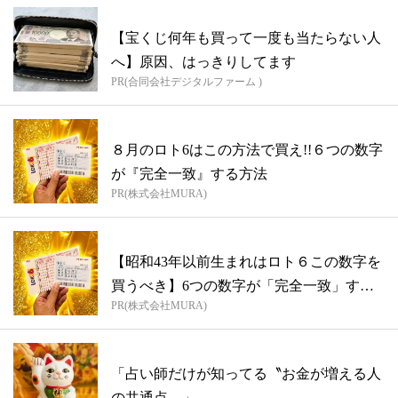
【宝くじ何年も買って一度も当たらない人
へ】原因、はっきりしてます
PR(合同会社デジタルファーム )
８月のロト6はこの方法で買え!!６つの数字
が『完全一致』する方法
PR(株式会社MURA)
【昭和43年以前生まれはロト６この数字を
買うべき】6つの数字が「完全一致」する
PR(株式会社MURA)
方...
「占い師だけが知ってる〝お金が増える人
の共通点〟」