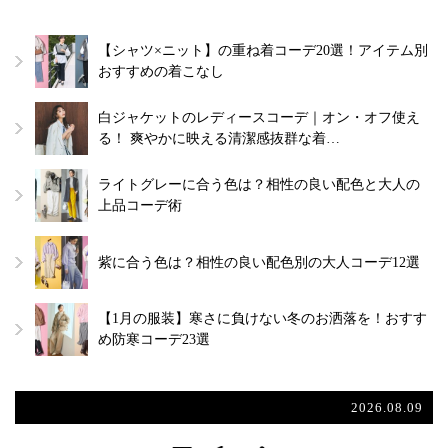
【シャツ×ニット】の重ね着コーデ20選！アイテム別
おすすめの着こなし
白ジャケットのレディースコーデ｜オン・オフ使え
る！ 爽やかに映える清潔感抜群な着…
ライトグレーに合う色は？相性の良い配色と大人の
上品コーデ術
紫に合う色は？相性の良い配色別の大人コーデ12選
【1月の服装】寒さに負けない冬のお洒落を！おすす
め防寒コーデ23選
2026.08.09