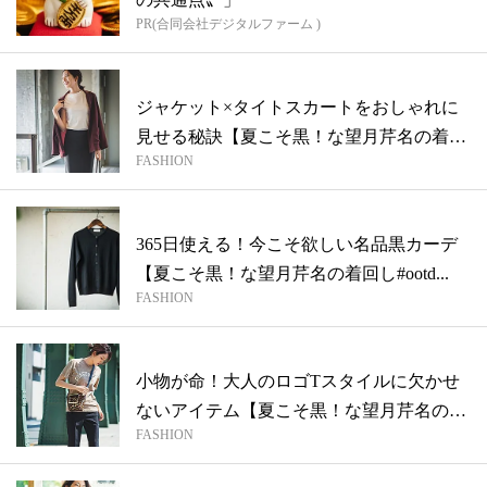
PR(合同会社デジタルファーム )
ジャケット×タイトスカートをおしゃれに
見せる秘訣【夏こそ黒！な望月芹名の着回
FASHION
し#...
365日使える！今こそ欲しい名品黒カーデ
【夏こそ黒！な望月芹名の着回し#ootd...
FASHION
小物が命！大人のロゴTスタイルに欠かせ
ないアイテム【夏こそ黒！な望月芹名の着
FASHION
回し...