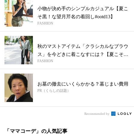
小物が決め手のシンプルカジュアル【夏こ
そ黒！な望月芹名の着回し#ootd13】
FASHION
秋のマストアイテム「クラシカルなブラウ
ス」を今どきに着こなすには？【夏こそ
FASHION
黒！な...
お墓の撤去にいくらかかる？墓じまい費用
PR（くらしの話題）
Recommended by
「ママコーデ」の人気記事