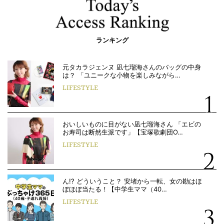
ランキング
元タカラジェンヌ 凪七瑠海さんのバッグの中身
は？ 「ユニークな小物を楽しみながら…
LIFESTYLE
おいしいものに目がない凪七瑠海さん 「エビの
お寿司は断然生派です」【宝塚歌劇団O…
LIFESTYLE
ん!? どういうこと？ 安堵から一転、女の勘はほ
ぼほぼ当たる！【中学生ママ（40…
LIFESTYLE