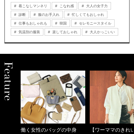
着こなしマンネリ
こなれ感
大人の女子力
診断
服のお手入れ
忙しくてもおしゃれ
仕事もおしゃれも
韓国
セレモニースタイル
気温別の服装
楽しておしゃれ
大人かっこいい
中身
【ワーママのきれいめカジ
優木まおみさん「