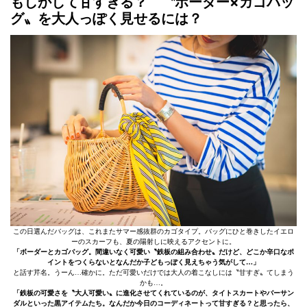
もしかして甘すぎる？ 〝ボーダー×カゴバッ
グ〟を大人っぽく見せるには？
この日選んだバッグは、これまたサマー感抜群のカゴタイプ。バッグにひと巻きしたイエロ
ーのスカーフも、夏の陽射しに映えるアクセントに。
「ボーダーとカゴバッグ。間違いなく可愛い〝鉄板の組み合わせ〟だけど、どこか辛口なポ
イントをつくらないとなんだか子どもっぽく見えちゃう気がして…」
と話す芹名。うーん…確かに。ただ可愛いだけでは大人の着こなしには〝甘すぎ〟てしまう
かも…。
「鉄板の可愛さを〝大人可愛い〟に進化させてくれているのが、タイトスカートやバーサン
ダルといった黒アイテムたち。なんだか今日のコーディネートって甘すぎる？と思ったら、