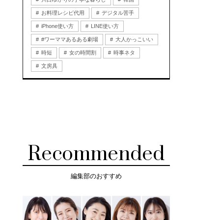
お料理レシピ代用
デジタル苦手
iPhone使い方
LINE使い方
#ワーママあるある劇場
大人かっこいい
時短
女の時間割
時事ネタ
文房具
Recommended
編集部のおすすめ