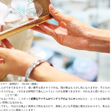
イマー（砂時計） ¥3,324（税抜）
ることができできるそうで、使い勝手も良さそうですね。我が家はもう少し先になりますが、子どもの
きそうだなぁ。（そのまま砂時計で遊んじゃうというのも想像つきますが、それもまた思い出という
ことで♡笑）
でもないですし、こうやって
必要なアイテムがインテリアのようにオシャレ
だと、とっても心地の良
い空間になるのかも。
しですし、やはり心地よい気持ちで作れるだけで、美味しさにも不思議と磨きがかかりそう。私も心
らしのヒントに真似っこします！