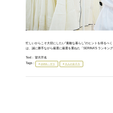
忙しいからこそ大切にしたい”素敵な暮らし”のヒントを得るべく、
は、誠に勝手ながら厳選に厳選を重ねた「SERINA’S ランキ
Text：
望月芹名
Tags：
ZARA・ザラ
大人の女子力