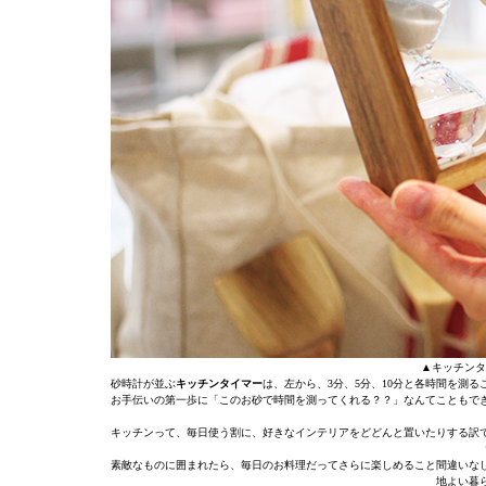
▲キッチンタ
砂時計が並ぶ
キッチンタイマー
は、左から、3分、5分、10分と各時間を測
お手伝いの第一歩に「このお砂で時間を測ってくれる？？」なんてこともで
キッチンって、毎日使う割に、好きなインテリアをどどんと置いたりする訳
素敵なものに囲まれたら、毎日のお料理だってさらに楽しめること間違いな
地よい暮