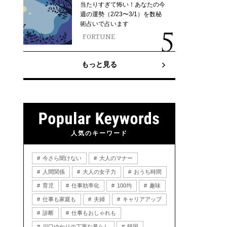
当たりすぎて怖い！あなたの今
週の運勢（2/23〜3/1）を数秘
術占いで占います
FORTUNE
もっと見る
人気のキーワード
今さら聞けない
大人のマナー
人間関係
大人の女子力
おうち時間
育児
仕事効率化
100均
趣味
仕事も家庭も
夫婦
キャリアアップ
診断
仕事もおしゃれも
川口ゆかりの丁寧な暮らし
韓国