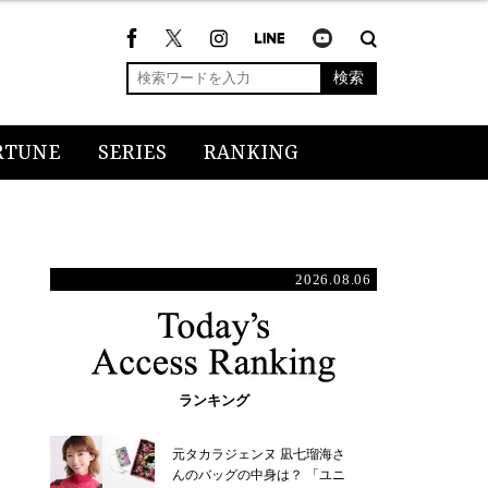
検索
RTUNE
SERIES
RANKING
2026.08.06
ランキング
元タカラジェンヌ 凪七瑠海さ
んのバッグの中身は？ 「ユニ