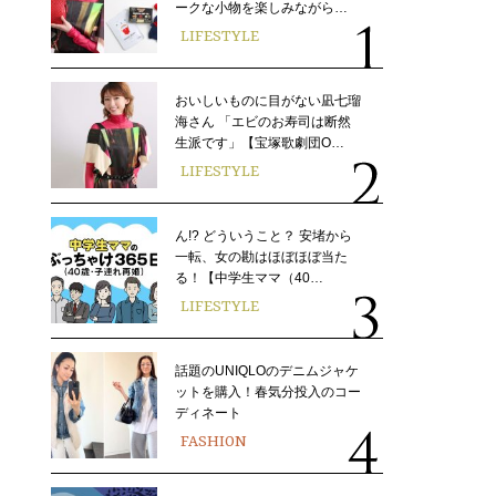
ークな小物を楽しみながら…
LIFESTYLE
おいしいものに目がない凪七瑠
海さん 「エビのお寿司は断然
生派です」【宝塚歌劇団O…
LIFESTYLE
ん!? どういうこと？ 安堵から
一転、女の勘はほぼほぼ当た
る！【中学生ママ（40…
LIFESTYLE
話題のUNIQLOのデニムジャケ
ットを購入！春気分投入のコー
ディネート
FASHION