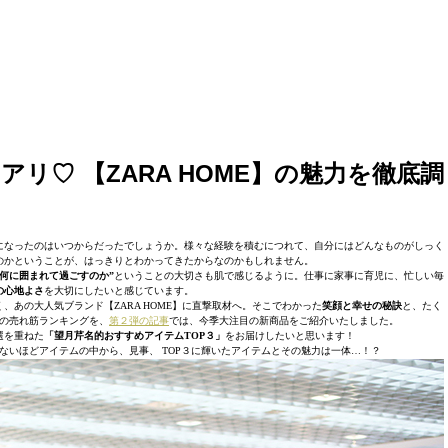
アリ♡ 【
ZARA HOME】の魅力を徹底調
になったのはいつからだったでしょうか。様々な経験を積むにつれて、自分にはどんなものがしっく
のかということが、はっきりとわかってきたからなのかもしれません。
何に囲まれて過ごすのか”
ということの大切さも肌で感じるように。仕事に家事に育児に、忙しい毎
の
心地よさ
を大切にしたいと感じています。
、あの大人気ブランド【ZARA HOME】に直撃取材へ。そこでわかった
笑顔と幸せの秘訣
と、たく
の売れ筋ランキング
を、
第２弾の記事
では、今季大注目の新商品をご紹介いたしました。
選を重ねた
「望月芹名的おすすめアイテムTOP３」
をお届けしたいと思います！
きれないほどアイテムの中から、見事、 TOP３に輝いたアイテムとその魅力は一体…！？