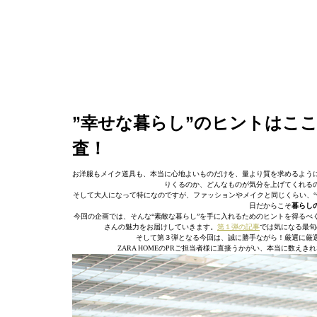
”幸せな暮らし”のヒントはここ
査！
お洋服もメイク道具も、本当に心地よいものだけを、量より質を求めるよう
りくるのか、どんなものが気分を上げてくれる
そして大人になって特になのですが、ファッションやメイクと同じくらい、“
日だからこそ
暮らし
今回の企画では、そんな“素敵な暮らし”を手に入れるためのヒントを得るべく
さんの魅力をお届けしていきます。
第１弾の記事
では気になる最旬
そして第３弾となる今回は、誠に勝手ながら！厳選に厳
ZARA HOMEのPRご担当者様に直接うかがい、本当に数え