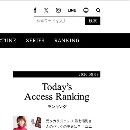
検索
RTUNE
SERIES
RANKING
2026.08.08
ランキング
元タカラジェンヌ 凪七瑠海さ
んのバッグの中身は？ 「ユニ