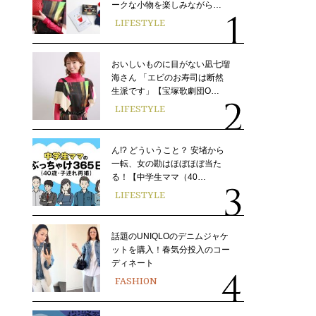
ークな小物を楽しみながら…
LIFESTYLE
おいしいものに目がない凪七瑠
海さん 「エビのお寿司は断然
生派です」【宝塚歌劇団O…
LIFESTYLE
ん!? どういうこと？ 安堵から
一転、女の勘はほぼほぼ当た
る！【中学生ママ（40…
LIFESTYLE
話題のUNIQLOのデニムジャケ
ットを購入！春気分投入のコー
ディネート
FASHION