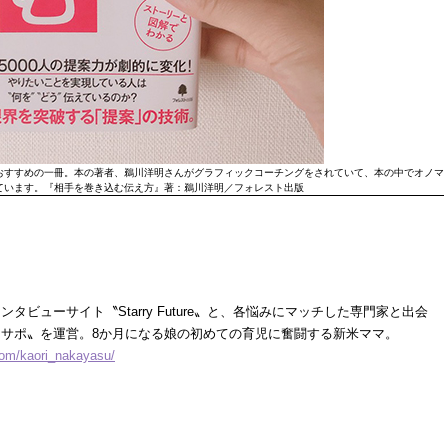
おすすめの一冊。本の著者、鵜川洋明さんがグラフィックコーチングをされていて、本の中でオノマ
ています。『相手を巻き込む伝え方』著：鵜川洋明／フォレスト出版
タビューサイト〝Starry Future〟と、各悩みにマッチした専門家と出会
サポ〟を運営。8か月になる娘の初めての育児に奮闘する新米ママ。
com/kaori_nakayasu/