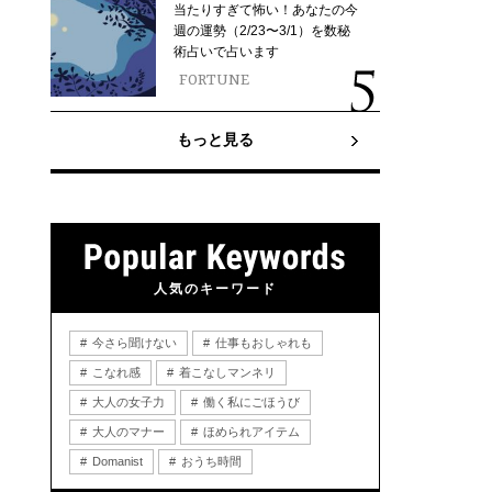
当たりすぎて怖い！あなたの今
週の運勢（2/23〜3/1）を数秘
術占いで占います
FORTUNE
もっと見る
人気のキーワード
今さら聞けない
仕事もおしゃれも
こなれ感
着こなしマンネリ
大人の女子力
働く私にごほうび
大人のマナー
ほめられアイテム
Domanist
おうち時間