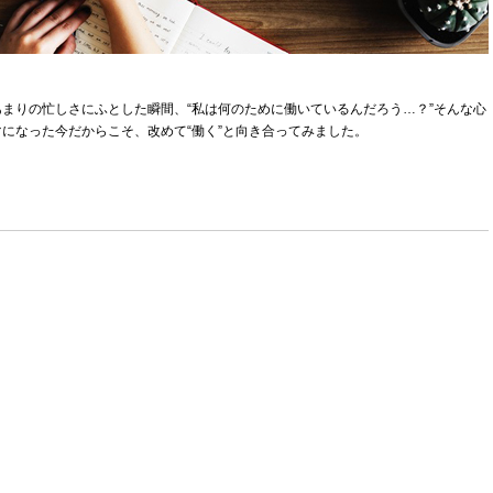
まりの忙しさにふとした瞬間、“私は何のために働いているんだろう…？”そんな心
になった今だからこそ、改めて“働く”と向き合ってみました。