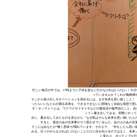
忙しい毎日の中では、17時までに子供を迎えに行かなければいけない！今
っていませんか？これが義務感
そこから抜け出しモチベーションを高めるには、まず未来を思い描くこと！
ったらいいなと心が踊る未来を、できるできないに関係なく自由な発想で思
す！オノマトペとは、ワクワクやドキドキなどの擬音語や擬声語のこと。自
ンドン書き出してみる。実際にやって
次に、書き出してみたものを見ながら「なぜ私はそんな未来を思い描いたん
すると、過去のあの出来事がそう思わせているんだ。あの人のあの言
そこにはあなたが“働く意味“が隠れています。その上で、「何をしたら思い
みる。日々のやらなければいけないことだけに目を向けるのではなく、未来
に変わり、ポジティブな行