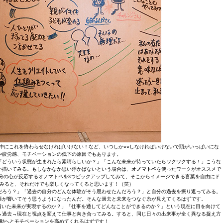
日中にこれを終わらせなければいけない！など、いつしか○○しなければいけないで頭がいっぱいにな
や疲労感、モチベーションの低下の原因でもあります。
「どういう状態が生まれたら素晴らしいか？」「こんな未来が待っていたらワクワクする！」こうな
い描いてみる。もしなかなか思い浮かばないという場合は、
オノマトペ
を使ったワークがオススメで
分の心が反応するオノマトペを3つピックアップしてみて、そこからイメージできる言葉を自由にド
みると、それだけでも楽しくなってくると思います！（笑）
だろう？」「過去の自分のどんな体験がそう思わせたんだろう？」と自分の過去を振り返ってみる。
葉が響いてそう思うようになったんだ。そんな過去と未来をつなぐ糸が見えてくるはずです。
描いた未来が実現するのか？」「仕事を通してどんなことができるのか？」という現在に目を向けて
→過去→現在と視点を変えて仕事と向き合ってみる。すると、同じ日々の出来事が全く異なる捉え方
動へとモチベーションを高めてくれるはずです！