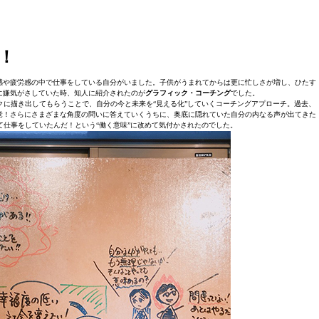
！
感や疲労感の中で仕事をしている自分がいました。子供がうまれてからは更に忙しさが増し、ひたす
に嫌気がさしていた時、知人に紹介されたのが
グラフィック・コーチング
でした。
に描き出してもらうことで、自分の今と未来を“見える化”していくコーチングアプローチ。過去、
覚！さらにさまざまな角度の問いに答えていくうちに、奥底に隠れていた自分の内なる声が出てきた
て仕事をしていたんだ！という“働く意味”に改めて気付かされたのでした。